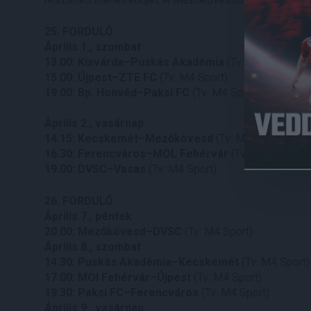
25. FORDULÓ
Április 1., szombat
13.00: Kisvárda–Puskás Akadémia
(Tv: M4 Sport)
15.00: Újpest–ZTE FC
(Tv: M4 Sport)
19.00: Bp. Honvéd–Paksi FC
(Tv: M4 Sport)
Április 2., vasárnap
14.15: Kecskemét–Mezőkövesd
(Tv: M4 Sport+)
16.30: Ferencváros–MOL Fehérvár
(Tv: M4 Sport)
19.00: DVSC–Vasas
(Tv: M4 Sport)
26. FORDULÓ
Április 7., péntek
20.00: Mezőkövesd–DVSC
(Tv: M4 Sport)
Április 8., szombat
14.30: Puskás Akadémia–Kecskemét
(Tv: M4 Sport)
17.00: MOl Fehérvár–Újpest
(Tv: M4 Sport)
19.30: Paksi FC–Ferencváros
(Tv: M4 Sport)
Április 9., vasárnap