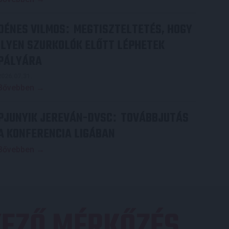
DÉNES VILMOS
MEGTISZTELTETÉS, HOGY
:
ILYEN SZURKOLÓK ELŐTT LÉPHETEK
PÁLYÁRA
2026.07.31.
Bővebben →
PJUNYIK JEREVÁN-DVSC
TOVÁBBJUTÁS
:
A KONFERENCIA LIGÁBAN
Bővebben →
EZŐ MÉRKŐZÉS