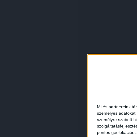
Mi és partnereink tá
személyes adatokat d
személyre szabott h
szolgáltatásfejleszté
pontos geolokációs a