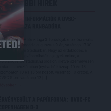
LEGUTÓBBI HÍREK
SZURKOLÓI INFORMÁCIÓK A DVSC-
NYÍREGYHÁZA RANGADÓRA
2026.08.07.
A DVSC az OTP Bank Liga 3. fordulójában az ősi rivális
Nyíregyházát fogadja augusztus 9-én, vasárnap 17.30-
kor a Nagyerdei Stadionban. Nagy az érdeklődés, a
találkozóra megvásárolhatók a jegyek online, a
www.nagyerdeistadion.hu oldalon, illetve személyesen
a stadion pénztáraiban (nyitva hétköznap 10 és 18,
szombaton 10 és 15 óra között, vasárnap 10 órától). A
DVSC Store vasárnap 12 […]
Bővebben →
ÉRVÉNYESÜLT A PAPÍRFORMA
DVSC-FC
:
COPENHAGEN 0-3