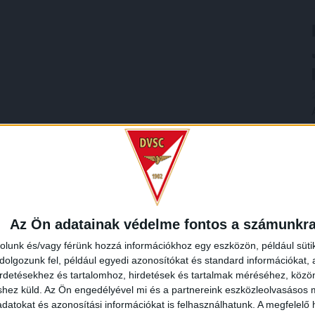
Az Ön adatainak védelme fontos a számunkr
rolunk és/vagy férünk hozzá információkhoz egy eszközön, például süti
olgozunk fel, például egyedi azonosítókat és standard információkat,
irdetésekhez és tartalomhoz, hirdetések és tartalmak méréséhez, kö
shez küld.
Az Ön engedélyével mi és a partnereink eszközleolvasásos m
datokat és azonosítási információkat is felhasználhatunk. A megfelelő h