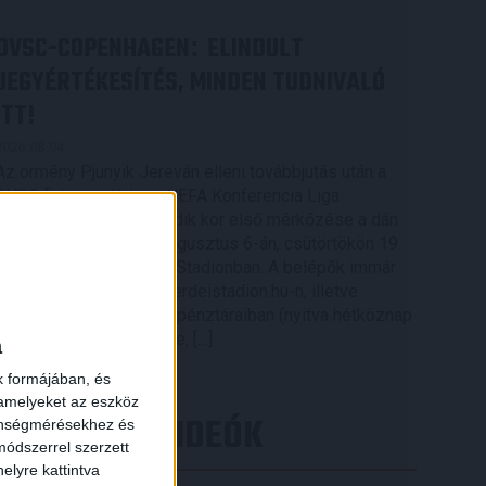
DVSC-COPENHAGEN
ELINDULT
:
JEGYÉRTÉKESÍTÉS, MINDEN TUDNIVALÓ
ITT!
2026.08.04.
Az örmény Pjunyik Jereván elleni továbbjutás után a
DVSC folytatja útját az UEFA Konferencia Liga
selejtezőjében, a harmadik kör első mérkőzése a dán
FC Copenhagen ellen augusztus 6-án, csütörtökön 19
órától lesz a Nagyerdei Stadionban. A belépők immár
elérhetők online, a nagyerdeistadion.hu-n, illetve
személyesen a stadion pénztáraiban (nyitva hétköznap
10 és 18 óra között). Íme, […]
a
Bővebben →
k formájában, és
 amelyeket az eszköz
LEGÚJABB VIDEÓK
zönségmérésekhez és
ódszerrel szerzett
elyre kattintva