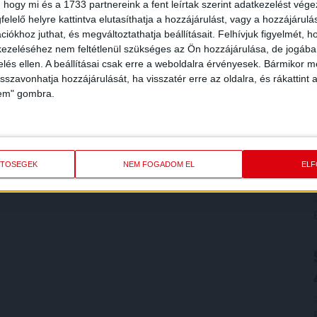
 hogy mi és a 1733 partnereink a fent leírtak szerint adatkezelést vég
elelő helyre kattintva elutasíthatja a hozzájárulást, vagy a hozzájárul
iókhoz juthat, és megváltoztathatja beállításait.
Felhívjuk figyelmét, 
ezeléséhez nem feltétlenül szükséges az Ön hozzájárulása, de jogában 
zelés ellen. A beállításai csak erre a weboldalra érvényesek. Bármikor m
isszavonhatja hozzájárulását, ha visszatér erre az oldalra, és rákattint a
lem" gombra.
ETŐSÉGEK
NEM FOGADOM EL
EL