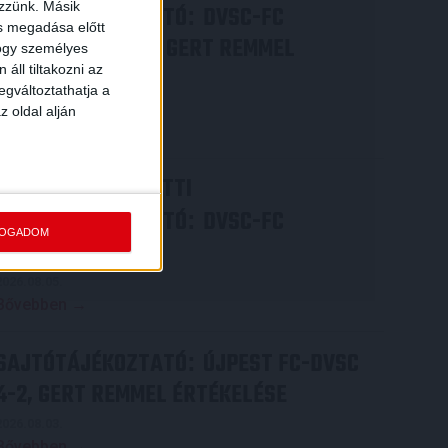
ezzünk. Másik
SAJTÓTÁJÉKOZTATÓ
DVSC-FC
:
ás megadása előtt
COPENHAGEN 0-3, GERT REMMEL
hogy személyes
áll tiltakozni az
ÉRTÉKELÉSE
egváltoztathatja a
2026.08.07.
z oldal alján
Bővebben →
VIDEÓ! MECCS ELŐTTI
SAJTÓTÁJÉKOZTATÓ
DVSC-FC
:
FOGADOM
COPENHAGEN
2026.08.05.
Bővebben →
SAJTÓTÁJÉKOZTATÓ
ÚJPEST FC-DVSC
:
4-2, GERT REMMEL ÉRTÉKELÉSE
2026.08.03.
Bővebben →