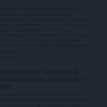
2026.08.06.
Az örmény Pjunyik Jereván búcsúztatása után a
bombaerős, válogatottakkal teletűzdelt, dán
rekordbajnok FC Copenhagen (Köbenhavn) együttesét
fogadta a Loki csütörtökön este az UEFA Konferencia
Liga 3. selejtezőkörének első mérkőzésén. A
kezdőcsapatban ott volt többek között Szécsi Márk,
Batik Bence és a DVSC-ben most debütáló Dénes
Vilmos is. A találkozót a hőség dacára mindkét gárda
viszonylag […]
Bővebben →
RENDKÍVÜLI HŐSÉG
TÖBB MÓDON IS
:
IGYEKSZIK SEGÍTENI A SZURKOLÓKAT A
DVSC
Nagy meccs vár csütörtökön 19 órától a Lokira és a
szurkolóira, csapatunk a dán FC Copenhagent fogadja
az UEFA Konferencia Liga selejtezőjében. Klubunk a