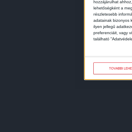
hozzájárulhat ahhoz,
lehetőségként a megf
részletesebb informác
adatainak bizonyos k
ilyen jellegű adatke
preferenciáit, vagy v
található "Adatvéde
TOVÁBBI LEH