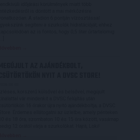
rendkívüli időjárási körülmények miatt több
intézkedésről is döntött a mai mérkőzésre
vonatkozóan. A stadion 6 pontján vízosztással
igyekszünk segíteni a szurkolók hidratációját, ehhez
kapcsolódóan az is fontos, hogy 0,5 liter űrtartalomig
[…]
Bővebben →
MEGÚJULT AZ AJÁNDÉKBOLT,
CSÜTÖRTÖKÖN NYIT A DVSC STORE!
2026.08.05.
Ízléses, korszerű külsővel és belsővel, megújult
kínálattal vár mindenkit a DVSC felújítás után
csütörtökön 16 órakor újra nyitó ajándékboltja, a DVSC
Store. Érdemes ellátogatni az üzletbe, amely pénteken
10 és 18 óra, szombaton 10 és 15 óra között, vasárnap
pedig 12 órától várja a szurkolókat. Hajrá, Loki!
Bővebben →