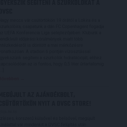
IGYEKSZIK SEGÍTENI A SZURKOLÓKAT A
DVSC
Nagy meccs vár csütörtökön 19 órától a Lokira és a
szurkolóira, csapatunk a dán FC Copenhagent fogadja
az UEFA Konferencia Liga selejtezőjében. Klubunk a
rendkívüli időjárási körülmények miatt több
intézkedésről is döntött a mai mérkőzésre
vonatkozóan. A stadion 6 pontján vízosztással
igyekszünk segíteni a szurkolók hidratációját, ehhez
kapcsolódóan az is fontos, hogy 0,5 liter űrtartalomig
[…]
Bővebben →
MEGÚJULT AZ AJÁNDÉKBOLT,
CSÜTÖRTÖKÖN NYIT A DVSC STORE!
2026.08.05.
Ízléses, korszerű külsővel és belsővel, megújult
kínálattal vár mindenkit a DVSC felújítás után