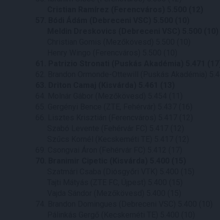
Cristian Ramírez (Ferencváros) 5.500 (12)
57. Bódi Ádám (Debreceni VSC) 5.500 (10)
Meldin Dreskovics (Debreceni VSC) 5.500 (10)
Christian Gomis (Mezőkövesd) 5.500 (10)
Henry Wingo (Ferencváros) 5.500 (10)
61. Patrizio Stronati (Puskás Akadémia) 5.471 (17
62. Brandon Ormonde-Ottewill (Puskás Akadémia) 5.4
63. Driton Camaj (Kisvárda) 5.461 (13)
64. Molnár Gábor (Mezőkövesd) 5.454 (11)
65. Gergényi Bence (ZTE, Fehérvár) 5.437 (16)
66. Lisztes Krisztián (Ferencváros) 5.417 (12)
Szabó Levente (Fehérvár FC) 5.417 (12)
Szűcs Kornél (Kecskeméti TE) 5.417 (12)
69. Csongvai Áron (Fehérvár FC) 5.412 (17)
70. Branimir Cipetic (Kisvárda) 5.400 (15)
Szatmári Csaba (Diósgyőri VTK) 5.400 (15)
Tajti Mátyás (ZTE FC, Újpest) 5.400 (15)
Vajda Sándor (Mezőkövesd) 5.400 (15)
74. Brandon Domingues (Debreceni VSC) 5.400 (10)
Pálinkás Gergő (Kecskeméti TE) 5.400 (10)