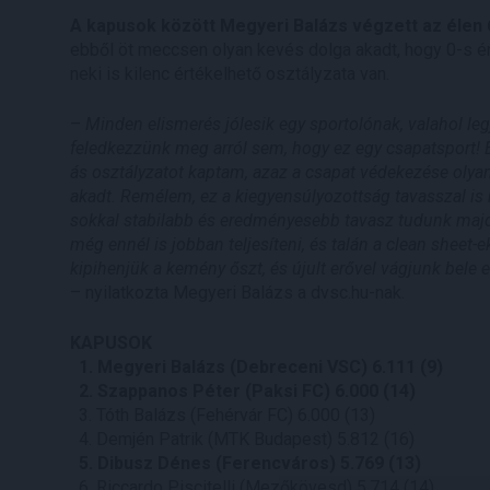
A kapusok között Megyeri Balázs végzett az élen 6
ebből öt meccsen olyan kevés dolga akadt, hogy 0-s é
neki is kilenc értékelhető osztályzata van.
–
Minden elismerés jólesik egy sportolónak, valahol legj
feledkezzünk meg arról sem, hogy ez egy csapatsport!
ás osztályzatot kaptam, azaz a csapat védekezése oly
akadt. Remélem, ez a kiegyensúlyozottság tavasszal is m
sokkal stabilabb és eredményesebb tavasz tudunk majd 
még ennél is jobban teljesíteni, és talán a clean sheet
kipihenjük a kemény őszt, és újult erővel vágjunk bele
– nyilatkozta Megyeri Balázs a dvsc.hu-nak.
KAPUSOK
1. Megyeri Balázs (Debreceni VSC) 6.111 (9)
2. Szappanos Péter (Paksi FC) 6.000 (14)
3. Tóth Balázs (Fehérvár FC) 6.000 (13)
4. Demjén Patrik (MTK Budapest) 5.812 (16)
5. Dibusz Dénes (Ferencváros) 5.769 (13)
6. Riccardo Piscitelli (Mezőkövesd) 5.714 (14)