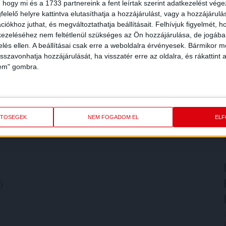
 hogy mi és a 1733 partnereink a fent leírtak szerint adatkezelést vég
elelő helyre kattintva elutasíthatja a hozzájárulást, vagy a hozzájárul
iókhoz juthat, és megváltoztathatja beállításait.
Felhívjuk figyelmét, 
ezeléséhez nem feltétlenül szükséges az Ön hozzájárulása, de jogában 
zelés ellen. A beállításai csak erre a weboldalra érvényesek. Bármikor m
4)
isszavonhatja hozzájárulását, ha visszatér erre az oldalra, és rákattint a
lem" gombra.
ETŐSÉGEK
NEM FOGADOM EL
EL
)