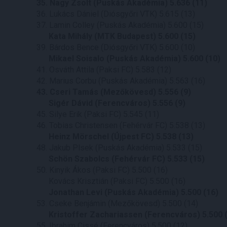
35. Nagy Zsolt (Puskás Akadémia) 5.636 (11)
36. Lukács Dániel (Diósgyőri VTK) 5.615 (13)
37. Lamin Colley (Puskás Akadémia) 5.600 (15)
Kata Mihály (MTK Budapest) 5.600 (15)
39. Bárdos Bence (Diósgyőri VTK) 5.600 (10)
Mikael Soisalo (Puskás Akadémia) 5.600 (10)
41. Osváth Attila (Paksi FC) 5.583 (12)
42. Marius Corbu (Puskás Akadémia) 5.563 (16)
43. Cseri Tamás (Mezőkövesd) 5.556 (9)
Sigér Dávid (Ferencváros) 5.556 (9)
45. Silye Erik (Paksi FC) 5.545 (11)
46. Tobias Christensen (Fehérvár FC) 5.538 (13)
Heinz Mörschel (Újpest FC) 5.538 (13)
48. Jakub Plsek (Puskás Akadémia) 5.533 (15)
Schön Szabolcs (Fehérvár FC) 5.533 (15)
50. Kinyik Ákos (Paksi FC) 5.500 (16)
Kovács Krisztián (Paksi FC) 5.500 (16)
Jonathan Levi (Puskás Akadémia) 5.500 (16)
53. Cseke Benjámin (Mezőkövesd) 5.500 (14)
Kristoffer Zachariassen (Ferencváros) 5.500 (
55. Ibrahim Cissé (Ferencváros) 5.500 (12)