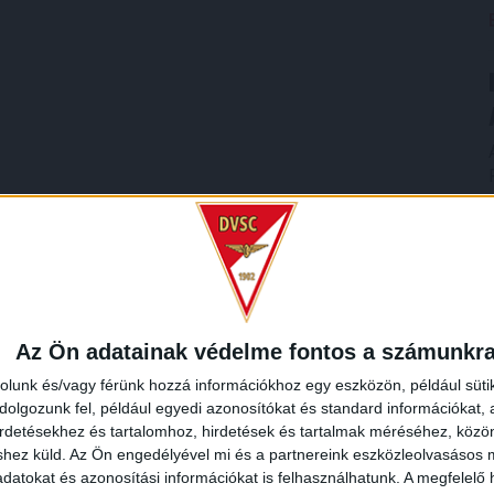
)
Az Ön adatainak védelme fontos a számunkr
rolunk és/vagy férünk hozzá információkhoz egy eszközön, például süti
olgozunk fel, például egyedi azonosítókat és standard információkat,
irdetésekhez és tartalomhoz, hirdetések és tartalmak méréséhez, kö
shez küld.
Az Ön engedélyével mi és a partnereink eszközleolvasásos m
datokat és azonosítási információkat is felhasználhatunk. A megfelelő h