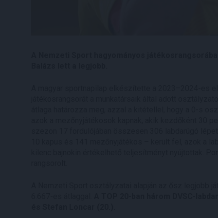
A Nemzeti Sport hagyományos játékosrangsorában
Balázs lett a legjobb.
A magyar sportnapilap elkészítette a 2023–2024-es e
játékosrangsorát a munkatársaik által adott osztályzat
átlaga határozza meg, azzal a kitétellel, hogy a 0-s o
azok a mezőnyjátékosok kapnak, akik kezdőként 30 pe
szezon 17 fordulójában összesen 306 labdarúgó lépett p
10 kapus és 141 mezőnyjátékos – került fel, azok a la
kilenc bajnokin értékelhető teljesítményt nyújtottak. 
rangsorolt.
A Nemzeti Sport osztályzatai alapján az ősz legjobb já
6.667-es átlaggal.
A TOP 20-ban három DVSC-labdarúg
és Stefan Loncar (20.).