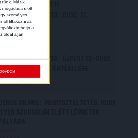
ezzünk. Másik
VIDEÓ! MECCS ELŐTTI
ás megadása előtt
SAJTÓTÁJÉKOZTATÓ
DVSC-FC
:
hogy személyes
áll tiltakozni az
COPENHAGEN
egváltoztathatja a
2026.08.05.
z oldal alján
Bővebben →
SAJTÓTÁJÉKOZTATÓ
ÚJPEST FC-DVSC
:
4-2, GERT REMMEL ÉRTÉKELÉSE
FOGADOM
2026.08.03.
Bővebben →
DÉNES VILMOS
MEGTISZTELTETÉS, HOGY
:
ILYEN SZURKOLÓK ELŐTT LÉPHETEK
PÁLYÁRA
2026.07.31.
Bővebben →