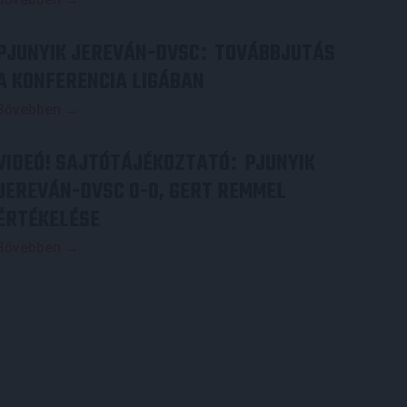
PJUNYIK JEREVÁN-DVSC
TOVÁBBJUTÁS
:
A KONFERENCIA LIGÁBAN
Bővebben →
VIDEÓ! SAJTÓTÁJÉKOZTATÓ
PJUNYIK
:
JEREVÁN-DVSC 0-0, GERT REMMEL
ÉRTÉKELÉSE
Bővebben →