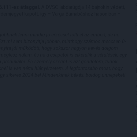
.111-es átlaggal.
A DVSC labdarúgója 14 bajnokin védett,
rdemjegyet kapott, így – Varga Barnabáshoz hasonlóan –
obbnak lenni mindig jó érzéssel tölti el az embert, de ne
 Ezt mi sem bizonyítja jobban, minthogy számos meccsen 0-
annyira jól működött, hogy sokszor nagyon kevés dolgom
eglesz nálam, és ha a csapatot is elkerülik a sérülések, egy
produkálni. Én személy szerint is azt gondolom, tudok
-eknél is van némi hiányérzetem. A legfontosabb most, hogy
 egy sikeres 2024-be! Mindenkinek békés, boldog ünnepeket!