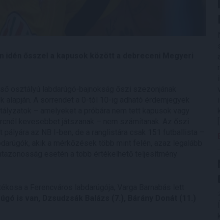
 idén ősszel a kapusok között a debreceni Megyeri
lső osztályú labdarúgó-bajnokság őszi szezonjának
ok alapján. A sorrendet a 0-tól 10-ig adható érdemjegyek
sztályzatok – amelyeket a próbára nem tett kapusok vagy
rcnél kevesebbet játszanak – nem számítanak. Az őszi
ályára az NB I-ben, de a ranglistára csak 151 futballista –
bdarúgók, akik a mérkőzések több mint felén, azaz legalább
Pontazonosság esetén a több értékelhető teljesítmény
tékosa a Ferencváros labdarúgója, Varga Barnabás lett
ó is van, Dzsudzsák Balázs (7.), Bárány Donát (11.)