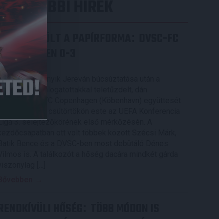
LEGUTÓBBI HÍREK
ÉRVÉNYESÜLT A PAPÍRFORMA
DVSC-FC
:
COPENHAGEN 0-3
2026.08.06.
Az örmény Pjunyik Jereván búcsúztatása után a
bombaerős, válogatottakkal teletűzdelt, dán
rekordbajnok FC Copenhagen (Köbenhavn) együttesét
fogadta a Loki csütörtökön este az UEFA Konferencia
Liga 3. selejtezőkörének első mérkőzésén. A
kezdőcsapatban ott volt többek között Szécsi Márk,
Batik Bence és a DVSC-ben most debütáló Dénes
Vilmos is. A találkozót a hőség dacára mindkét gárda
viszonylag […]
Bővebben →
RENDKÍVÜLI HŐSÉG
TÖBB MÓDON IS
: