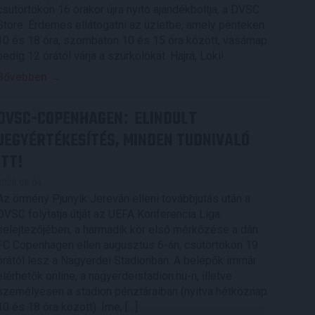
csütörtökön 16 órakor újra nyitó ajándékboltja, a DVSC
Store. Érdemes ellátogatni az üzletbe, amely pénteken
10 és 18 óra, szombaton 10 és 15 óra között, vasárnap
pedig 12 órától várja a szurkolókat. Hajrá, Loki!
Bővebben →
DVSC-COPENHAGEN
ELINDULT
:
JEGYÉRTÉKESÍTÉS, MINDEN TUDNIVALÓ
ITT!
2026.08.04.
Az örmény Pjunyik Jereván elleni továbbjutás után a
DVSC folytatja útját az UEFA Konferencia Liga
selejtezőjében, a harmadik kör első mérkőzése a dán
FC Copenhagen ellen augusztus 6-án, csütörtökön 19
órától lesz a Nagyerdei Stadionban. A belépők immár
elérhetők online, a nagyerdeistadion.hu-n, illetve
személyesen a stadion pénztáraiban (nyitva hétköznap
10 és 18 óra között). Íme, […]