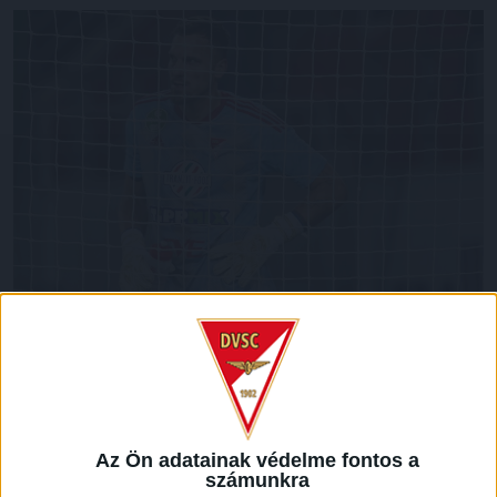
Nem vár könnyű mérkőzés a Lokira, amely vasárnap 18.30
órától a már bajnok Ferencváros otthonában
vendégszerepel. A két klub 105. egymás elleni rangadója
előtt a DVSC kapusa, Megyeri Balázs nyilatkozott.
Az Ön adatainak védelme fontos a
számunkra
–
Nehéz találkozóra számítok, még így is, hogy a