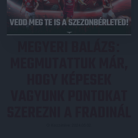
JEGYVÁSÁRLÁS
MEGYERI BALÁZS
:
MEGMUTATTUK MÁR,
HOGY KÉPESEK
VAGYUNK PONTOKAT
SZEREZNI A FRADINÁL
Közzétéve: 2024.05.02.