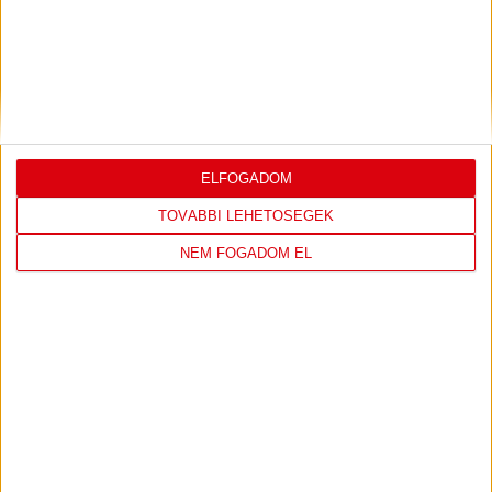
ILYEN SZURKOLÓK ELŐTT LÉPHETEK PÁLYÁRA
2026.07.31.
Bővebben →
PJUNYIK JEREVÁN-DVSC
TOVÁBBJUTÁS A
:
KONFERENCIA LIGÁBAN
ELFOGADOM
Bővebben →
TOVÁBBI LEHETŐSÉGEK
NEM FOGADOM EL
LEGUTÓBBI EREDMÉNY