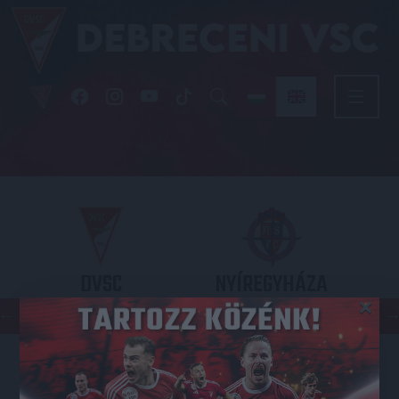
DVSC
NYÍREGYHÁZA
×
SPARTACUS
OTP BANK LIGA 3. FORDULÓ
2026.08.09. - 17
30
Nagyerdei Stadion
: