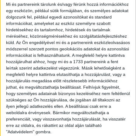
Mi és partnereink tárolunk és/vagy férünk hozzá információkhoz
Ferencváros már bajnok. Nem tudjuk, milyen összeállításban
egy eszközön, például sütik formájában, és személyes adatokat
játszanak majd a zöld-fehérek, de ez nem befolyásol minket.
dolgozunk fel, például egyedi azonosítókat és standard
Ugyanúgy készülünk, mint eddig, és a saját játékunkra
információkat, amelyeket az eszköz személyre szabott
koncentrálunk a Groupama Arénában is –
fogalmazott
hirdetésekhez és tartalomhoz, hirdetések és tartalmak
Megyeri Balázs. –
Jó néhány meccsen túl vagyok már a
méréséhez, közönségmérésekhez és szolgáltatásfejlesztéshez
DVSC kapusaként a Fradi ellen, szóval nem különösebben
küld.
Az Ön engedélyével mi és a partnereink eszközleolvasásos
mozgat bennem semmi extrát. Olyan környezetben és
módszerrel szerzett pontos geolokációs adatokat és azonosítási
atmoszférában lesz részünk, ami még jobb teljesítményre
információkat is felhasználhatunk. A megfelelő helyre kattintva
sarkall minket. A kilencven perc során bizonyára lesznek
hozzájárulhat ahhoz, hogy mi és a 1733 partnereink a fent
olyan periódusok, amikor esetleg többet kell védekeznünk,
leírtak szerint adatkezelést végezzünk. Másik lehetőségként a
de megmutattuk már korábban, hogy képesek vagyunk
megfelelő helyre kattintva elutasíthatja a hozzájárulást, vagy a
pontot, pontokat szerezni az FTC-nél, és most is hasonló
hozzájárulás megadása előtt részletesebb információkhoz
célokkal lépünk majd pályára.
juthat, és megváltoztathatja beállításait.
Felhívjuk figyelmét,
hogy személyes adatainak bizonyos kezeléséhez nem feltétlenül
Mindössze három forduló van már csak hátra az idei
szükséges az Ön hozzájárulása, de jogában áll tiltakozni az
szezonból, ráadásul nem is akármilyen meccseket kell
ilyen jellegű adatkezelés ellen. A beállításai csak erre a
megvívnia csapatunknak. –
Egy Ferencváros, Fehérvár,
weboldalra érvényesek. Bármikor megváltoztathatja a
preferenciáit, vagy visszavonhatja hozzájárulását, ha visszatér
Puskás Akadémia hármasból kellene jól kijönnünk a
erre az oldalra, és rákattint az oldal alján található
bajnokság végére. Nem vagyunk könnyű helyzetben, de a
"Adatvédelem" gombra.
saját kezünkben van a sorsunk. A tavalyi kiírásban jól zártuk