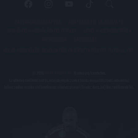
PÁLYARENDSZABÁLYOK
ADATKEZELÉSI TÁJÉKOZATÓ
JOGI ÉS FELHASZNÁLÁSI FELTÉTELEK
LEVÉL A SZERKESZTŐNEK
IMPRESSZUM
KAPCSOLAT
BELSŐ VISSZAÉLÉS-BEJELENTÉSI TÁJÉKOZTATÓ DVSC FUTBALL ZRT.
© 2026
DVSC Futball Zrt.
Minden jog fenntartva.
Az oldalon található írott és képi anyagok csak a forrás megjelölésével, internetes
felhasználás esetén élő hivatkozás elhelyezésével (forrás: dvsc.hu) használhatóak fel.