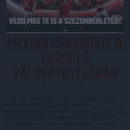
JEGYVÁSÁRLÁS
MELDIN DRESKOVIC A
FORDULÓ
VÁLOGATOTTJÁBAN
Közzétéve: 2023.05.09.
Az NB I. 30. fordulójában a DVSC 0-0-ra végzett Pakson,
vagyis nem kapott gólt a mezőny második
legeredményesebb csapatának otthonában. Ez együttesünk
védőmunkáját dicséri, nem meglepő tehát, hogy az M4
sportcsatornánál kiváló hátvédünket, Meldin Dreskovicot