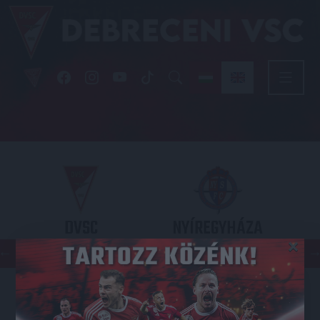
DVSC
NYÍREGYHÁZA
×
SPARTACUS
OTP BANK LIGA 3. FORDULÓ
2026.08.09. - 17
30
Nagyerdei Stadion
: