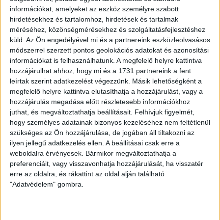
információkat, amelyeket az eszköz személyre szabott
hirdetésekhez és tartalomhoz, hirdetések és tartalmak
méréséhez, közönségmérésekhez és szolgáltatásfejlesztéshez
küld.
Az Ön engedélyével mi és a partnereink eszközleolvasásos
módszerrel szerzett pontos geolokációs adatokat és azonosítási
információkat is felhasználhatunk. A megfelelő helyre kattintva
hozzájárulhat ahhoz, hogy mi és a 1731 partnereink a fent
leírtak szerint adatkezelést végezzünk. Másik lehetőségként a
LEGUTÓBBI HÍREK
megfelelő helyre kattintva elutasíthatja a hozzájárulást, vagy a
hozzájárulás megadása előtt részletesebb információkhoz
juthat, és megváltoztathatja beállításait.
Felhívjuk figyelmét,
hogy személyes adatainak bizonyos kezeléséhez nem feltétlenül
ÉRVÉNYESÜLT A PAPÍRFORMA
DVSC-FC
:
szükséges az Ön hozzájárulása, de jogában áll tiltakozni az
COPENHAGEN 0-3
ilyen jellegű adatkezelés ellen. A beállításai csak erre a
weboldalra érvényesek. Bármikor megváltoztathatja a
2026.08.06.
preferenciáit, vagy visszavonhatja hozzájárulását, ha visszatér
Az örmény Pjunyik Jereván búcsúztatása után a bombaerős,
erre az oldalra, és rákattint az oldal alján található
válogatottakkal teletűzdelt, dán rekordbajnok FC
"Adatvédelem" gombra.
Copenhagen (Köbenhavn) együttesét fogadta a Loki
csütörtökön este az UEFA Konferencia Liga 3.
selejtezőkörének első mérkőzésén. A kezdőcsapatban ott