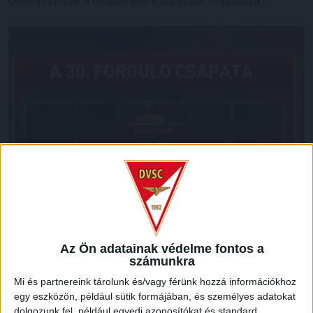
beválasztották a forduló álomcsapatába. Gratulálunk!
Az Ön adatainak védelme fontos a
számunkra
Mi és partnereink tárolunk és/vagy férünk hozzá információkhoz
egy eszközön, például sütik formájában, és személyes adatokat
dolgozunk fel, például egyedi azonosítókat és standard