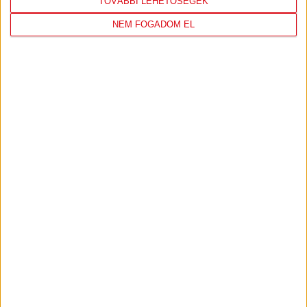
TOVÁBBI LEHETŐSÉGEK
NEM FOGADOM EL
DVSC
FC
COPENHAGEN
19
:
00
2026-08-
KONFERENCIA LIGA 3.
MECCS
06 19:00
SELEJTEZŐFDORDULÓ
RÉSZLETEI
TOVÁBBI EREDMÉNYEK