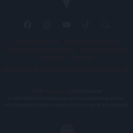
PÁLYARENDSZABÁLYOK
ADATKEZELÉSI TÁJÉKOZATÓ
JOGI ÉS FELHASZNÁLÁSI FELTÉTELEK
LEVÉL A SZERKESZTŐNEK
IMPRESSZUM
KAPCSOLAT
BELSŐ VISSZAÉLÉS-BEJELENTÉSI TÁJÉKOZTATÓ DVSC FUTBALL ZRT.
© 2026
DVSC Futball Zrt.
Minden jog fenntartva.
Az oldalon található írott és képi anyagok csak a forrás megjelölésével, internetes
felhasználás esetén élő hivatkozás elhelyezésével (forrás: dvsc.hu) használhatóak fel.