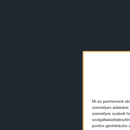
Mi és partnereink tá
személyes adatokat d
személyre szabott h
szolgáltatásfejleszté
pontos geolokációs a