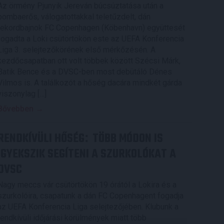
Az örmény Pjunyik Jereván búcsúztatása után a
bombaerős, válogatottakkal teletűzdelt, dán
rekordbajnok FC Copenhagen (Köbenhavn) együttesét
fogadta a Loki csütörtökön este az UEFA Konferencia
Liga 3. selejtezőkörének első mérkőzésén. A
kezdőcsapatban ott volt többek között Szécsi Márk,
Batik Bence és a DVSC-ben most debütáló Dénes
Vilmos is. A találkozót a hőség dacára mindkét gárda
viszonylag […]
Bővebben →
RENDKÍVÜLI HŐSÉG
TÖBB MÓDON IS
:
IGYEKSZIK SEGÍTENI A SZURKOLÓKAT A
DVSC
Nagy meccs vár csütörtökön 19 órától a Lokira és a
szurkolóira, csapatunk a dán FC Copenhagent fogadja
az UEFA Konferencia Liga selejtezőjében. Klubunk a
rendkívüli időjárási körülmények miatt több