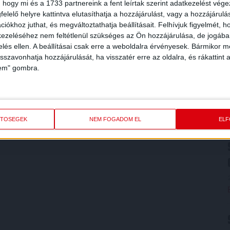
 hogy mi és a 1733 partnereink a fent leírtak szerint adatkezelést vég
elelő helyre kattintva elutasíthatja a hozzájárulást, vagy a hozzájárul
iókhoz juthat, és megváltoztathatja beállításait.
Felhívjuk figyelmét, 
ezeléséhez nem feltétlenül szükséges az Ön hozzájárulása, de jogában 
zelés ellen. A beállításai csak erre a weboldalra érvényesek. Bármikor m
isszavonhatja hozzájárulását, ha visszatér erre az oldalra, és rákattint a
lem" gombra.
ETŐSÉGEK
NEM FOGADOM EL
EL