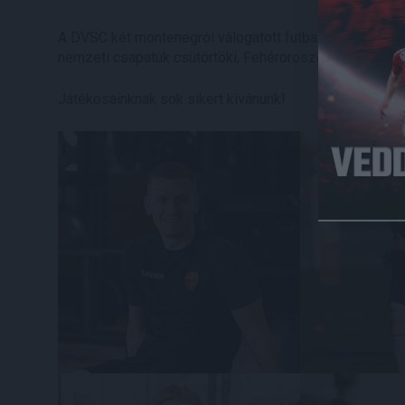
A DVSC két montenegrói válogatott futballistája, Meldi
nemzeti csapatuk csütörtöki, Fehéroroszország elleni
Játékosainknak sok sikert kívánunk!