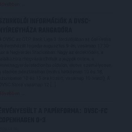
Bővebben →
SZURKOLÓI INFORMÁCIÓK A DVSC-
NYÍREGYHÁZA RANGADÓRA
A DVSC az OTP Bank Liga 3. fordulójában az ősi rivális
Nyíregyházát fogadja augusztus 9-én, vasárnap 17.30-
kor a Nagyerdei Stadionban. Nagy az érdeklődés, a
találkozóra megvásárolhatók a jegyek online, a
www.nagyerdeistadion.hu oldalon, illetve személyesen
a stadion pénztáraiban (nyitva hétköznap 10 és 18,
szombaton 10 és 15 óra között, vasárnap 10 órától). A
DVSC Store vasárnap 12 […]
Bővebben →
ÉRVÉNYESÜLT A PAPÍRFORMA
DVSC-FC
:
COPENHAGEN 0-3
2026.08.06.