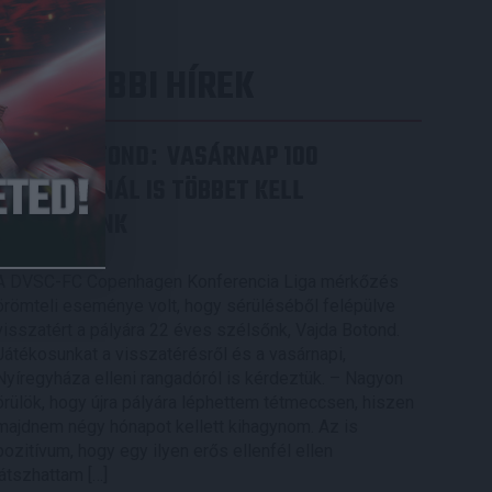
LEGUTÓBBI HÍREK
VAJDA BOTOND
VASÁRNAP 100
:
SZÁZALÉKNÁL IS TÖBBET KELL
BELEADNUNK
2026.08.07.
A DVSC-FC Copenhagen Konferencia Liga mérkőzés
örömteli eseménye volt, hogy sérüléséből felépülve
visszatért a pályára 22 éves szélsőnk, Vajda Botond.
Játékosunkat a visszatérésről és a vasárnapi,
Nyíregyháza elleni rangadóról is kérdeztük. – Nagyon
örülök, hogy újra pályára léphettem tétmeccsen, hiszen
majdnem négy hónapot kellett kihagynom. Az is
pozitívum, hogy egy ilyen erős ellenfél ellen
játszhattam […]