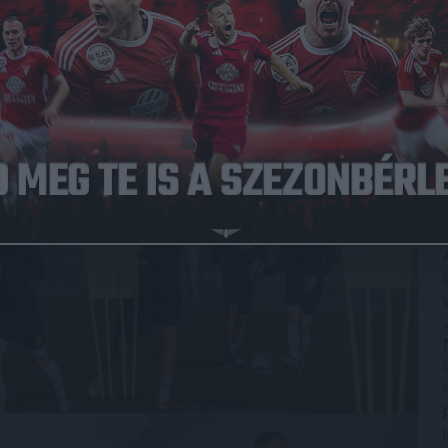
n Dreskovic és Stefan Loncar is nagy erőkkel készül
 mérkőzésére.