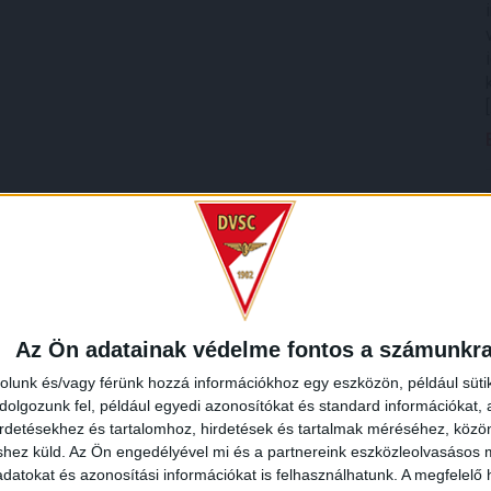
Az Ön adatainak védelme fontos a számunkr
rolunk és/vagy férünk hozzá információkhoz egy eszközön, például süti
olgozunk fel, például egyedi azonosítókat és standard információkat,
irdetésekhez és tartalomhoz, hirdetések és tartalmak méréséhez, kö
shez küld.
Az Ön engedélyével mi és a partnereink eszközleolvasásos m
datokat és azonosítási információkat is felhasználhatunk. A megfelelő h