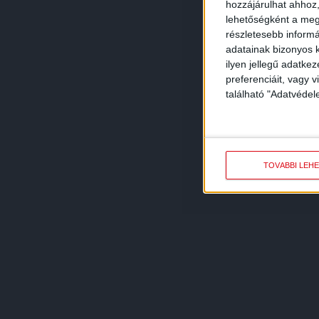
hozzájárulhat ahhoz,
lehetőségként a megf
részletesebb informác
adatainak bizonyos k
ilyen jellegű adatke
preferenciáit, vagy v
található "Adatvéde
TOVÁBBI LEH