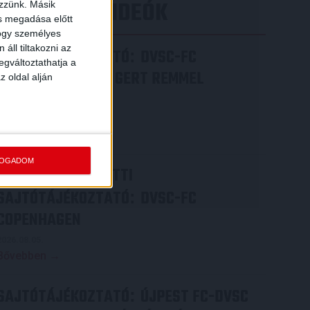
LEGÚJABB VIDEÓK
ezzünk. Másik
ás megadása előtt
hogy személyes
áll tiltakozni az
SAJTÓTÁJÉKOZTATÓ
DVSC-FC
:
egváltoztathatja a
COPENHAGEN 0-3, GERT REMMEL
z oldal alján
ÉRTÉKELÉSE
2026.08.07.
Bővebben →
FOGADOM
VIDEÓ! MECCS ELŐTTI
SAJTÓTÁJÉKOZTATÓ
DVSC-FC
:
COPENHAGEN
2026.08.05.
Bővebben →
SAJTÓTÁJÉKOZTATÓ
ÚJPEST FC-DVSC
: