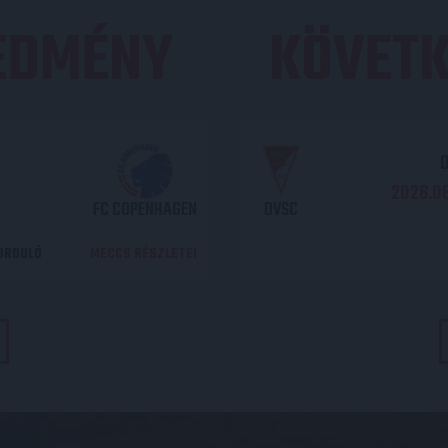
REDMÉNY
KÖVETK
O
2026.08
FC COPENHAGEN
DVSC
DORDULÓ
MECCS RÉSZLETEI