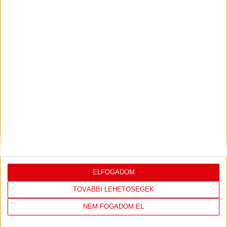
PJUNYIK JEREVÁN-DVSC
TOVÁBBJUTÁS A
:
KONFERENCIA LIGÁBAN
Bővebben →
LEGUTÓBBI EREDMÉNY
ELFOGADOM
TOVÁBBI LEHETŐSÉGEK
DVSC
FC
NEM FOGADOM EL
COPENHAGEN