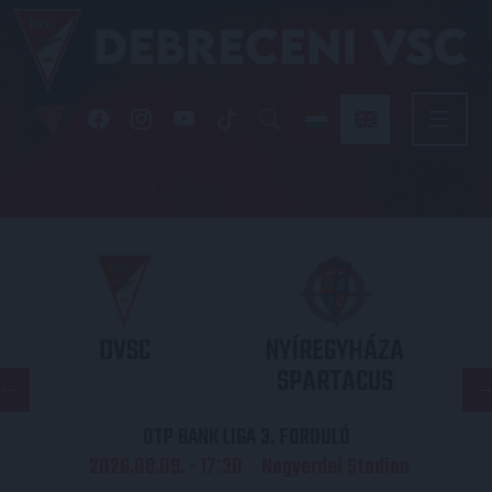
DVSC
NYÍREGYHÁZA
SPARTACUS
OTP BANK LIGA 3. FORDULÓ
2026.08.09. - 17
30
Nagyerdei Stadion
: