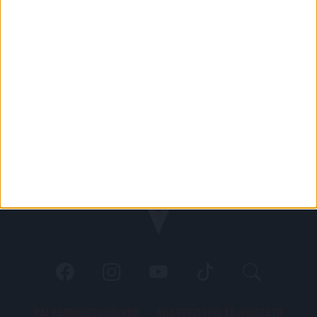
PÁLYARENDSZABÁLYOK
ADATKEZELÉSI TÁJÉKOZATÓ