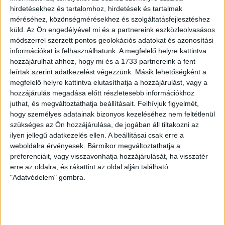
hirdetésekhez és tartalomhoz, hirdetések és tartalmak
LEGUTÓBBI HÍREK
méréséhez, közönségmérésekhez és szolgáltatásfejlesztéshez
küld.
Az Ön engedélyével mi és a partnereink eszközleolvasásos
módszerrel szerzett pontos geolokációs adatokat és azonosítási
VAJDA BOTOND
VASÁRNAP 100
:
információkat is felhasználhatunk. A megfelelő helyre kattintva
hozzájárulhat ahhoz, hogy mi és a 1733 partnereink a fent
SZÁZALÉKNÁL IS TÖBBET KELL BELEADNUNK
leírtak szerint adatkezelést végezzünk. Másik lehetőségként a
2026.08.07.
megfelelő helyre kattintva elutasíthatja a hozzájárulást, vagy a
A DVSC-FC Copenhagen Konferencia Liga mérkőzés
hozzájárulás megadása előtt részletesebb információkhoz
örömteli eseménye volt, hogy sérüléséből felépülve
juthat, és megváltoztathatja beállításait.
Felhívjuk figyelmét,
hogy személyes adatainak bizonyos kezeléséhez nem feltétlenül
visszatért a pályára 22 éves szélsőnk, Vajda Botond.
szükséges az Ön hozzájárulása, de jogában áll tiltakozni az
Játékosunkat a visszatérésről és a vasárnapi, Nyíregyháza
ilyen jellegű adatkezelés ellen. A beállításai csak erre a
elleni rangadóról is kérdeztük. – Nagyon örülök, hogy újra
weboldalra érvényesek. Bármikor megváltoztathatja a
pályára léphettem tétmeccsen, hiszen majdnem négy
preferenciáit, vagy visszavonhatja hozzájárulását, ha visszatér
hónapot kellett kihagynom. Az is pozitívum, hogy egy ilyen
erre az oldalra, és rákattint az oldal alján található
erős ellenfél ellen játszhattam […]
"Adatvédelem" gombra.
Bővebben →
SZURKOLÓI INFORMÁCIÓK A DVSC-