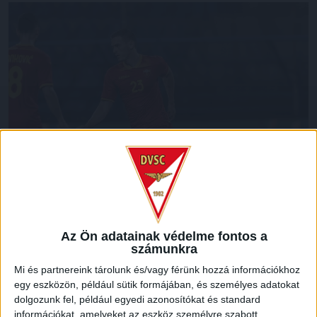
Az Ön adatainak védelme fontos a
számunkra
Mi és partnereink tárolunk és/vagy férünk hozzá információkhoz
Csapatunk montenegrói védője, Meldin Dreskovic kezdőként
egy eszközön, például sütik formájában, és személyes adatokat
75 percet játszott hazája válogatottjában a Georgia elleni
dolgozunk fel, például egyedi azonosítókat és standard
felkészülési mérkőzésen (1-3).
információkat, amelyeket az eszköz személyre szabott