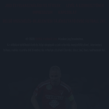
JOGI ÉS FELHASZNÁLÁSI FELTÉTELEK
LEVÉL A SZERKESZTŐNEK
IMPRESSZUM
KAPCSOLAT
BELSŐ VISSZAÉLÉS-BEJELENTÉSI TÁJÉKOZTATÓ DVSC FUTBALL ZRT.
© 2026
DVSC Futball Zrt.
Minden jog fenntartva.
Az oldalon található írott és képi anyagok csak a forrás megjelölésével, internetes
felhasználás esetén élő hivatkozás elhelyezésével (forrás: dvsc.hu) használhatóak fel.