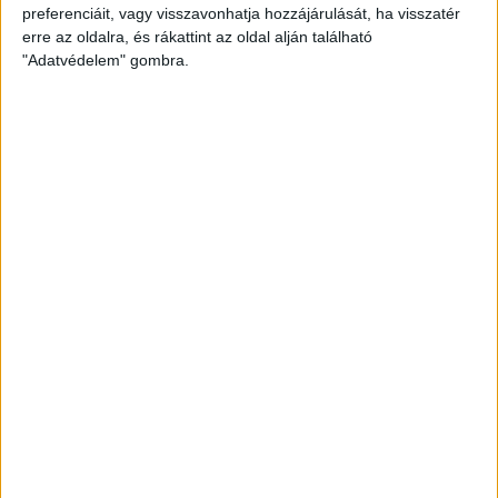
19:05
SELEJTEZŐ
RÉSZLETEI
preferenciáit, vagy visszavonhatja hozzájárulását, ha visszatér
erre az oldalra, és rákattint az oldal alján található
"Adatvédelem" gombra.
DVSC
MANCHESTER
UNITED
0
-
3
2005-08-24
BAJNOKOK LIGÁJA
MECCS
18:30
SELEJTEZŐ
RÉSZLETEI