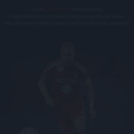
© 2026
DVSC Futball Zrt.
Minden jog fenntartva.
Az oldalon található írott és képi anyagok csak a forrás megjelölésével, internetes
felhasználás esetén élő hivatkozás elhelyezésével (forrás: dvsc.hu) használhatóak fel.