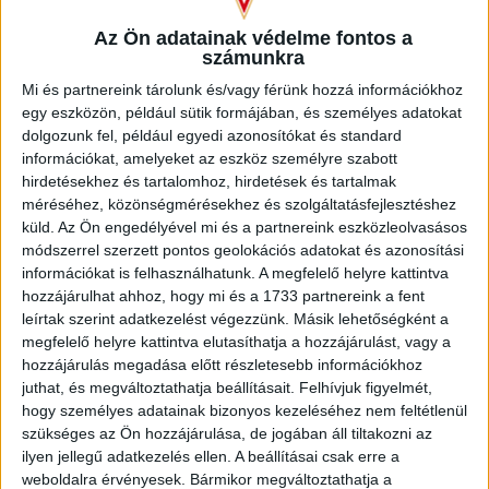
0
-
5
Az Ön adatainak védelme fontos a
számunkra
2005-08-03
BAJNOKOK LIGÁJA
MECCS
Mi és partnereink tárolunk és/vagy férünk hozzá információkhoz
18:15
SELEJTEZŐ
RÉSZLETEI
egy eszközön, például sütik formájában, és személyes adatokat
dolgozunk fel, például egyedi azonosítókat és standard
információkat, amelyeket az eszköz személyre szabott
hirdetésekhez és tartalomhoz, hirdetések és tartalmak
méréséhez, közönségmérésekhez és szolgáltatásfejlesztéshez
küld.
Az Ön engedélyével mi és a partnereink eszközleolvasásos
módszerrel szerzett pontos geolokációs adatokat és azonosítási
információkat is felhasználhatunk. A megfelelő helyre kattintva
MANCHESTER
DVSC
hozzájárulhat ahhoz, hogy mi és a 1733 partnereink a fent
leírtak szerint adatkezelést végezzünk. Másik lehetőségként a
UNITED
megfelelő helyre kattintva elutasíthatja a hozzájárulást, vagy a
hozzájárulás megadása előtt részletesebb információkhoz
3
-
0
juthat, és megváltoztathatja beállításait.
Felhívjuk figyelmét,
hogy személyes adatainak bizonyos kezeléséhez nem feltétlenül
szükséges az Ön hozzájárulása, de jogában áll tiltakozni az
ilyen jellegű adatkezelés ellen. A beállításai csak erre a
2005-08-09
BAJNOKOK LIGÁJA
MECCS
weboldalra érvényesek. Bármikor megváltoztathatja a