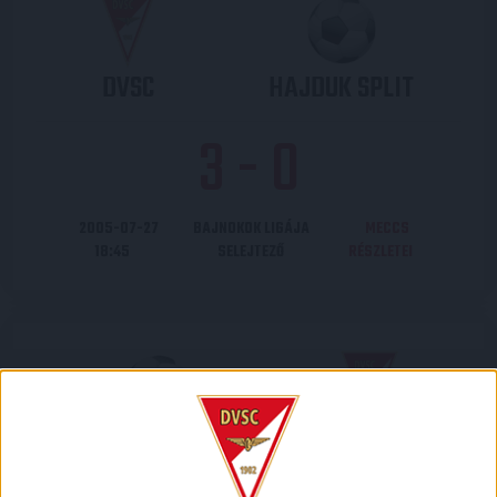
DVSC
HAJDUK SPLIT
3
-
0
2005-07-27
BAJNOKOK LIGÁJA
MECCS
18:45
SELEJTEZŐ
RÉSZLETEI
HAJDUK SPLIT
DVSC