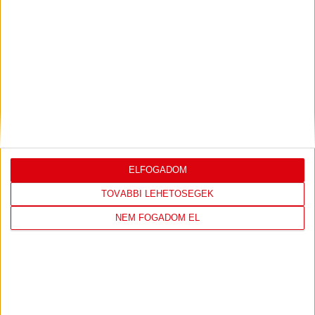
2026.08.12. - 18
00
Parken Stadium
:
JEGYVÁSÁRLÁS
TOVÁBBI MÉRKŐZÉSEK
ELFOGADOM
TOVÁBBI LEHETŐSÉGEK
SHOP
NEM FOGADOM EL
LÁTOGASS EL A WEBSHOPBA ÉS