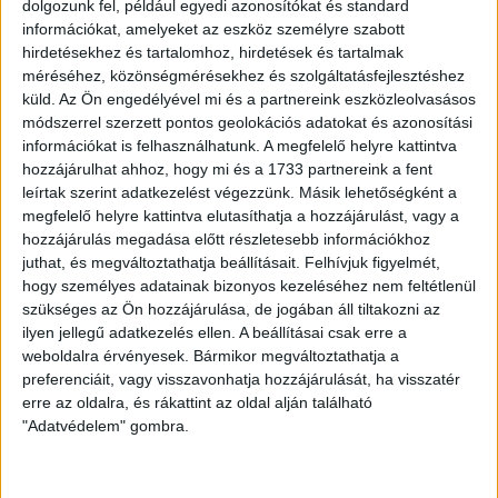
dolgozunk fel, például egyedi azonosítókat és standard
információkat, amelyeket az eszköz személyre szabott
2013-07-25 18:30
EURÓPA-LIGA
MECCS RÉSZLETEI
hirdetésekhez és tartalomhoz, hirdetések és tartalmak
méréséhez, közönségmérésekhez és szolgáltatásfejlesztéshez
küld.
Az Ön engedélyével mi és a partnereink eszközleolvasásos
módszerrel szerzett pontos geolokációs adatokat és azonosítási
információkat is felhasználhatunk. A megfelelő helyre kattintva
hozzájárulhat ahhoz, hogy mi és a 1733 partnereink a fent
leírtak szerint adatkezelést végezzünk. Másik lehetőségként a
megfelelő helyre kattintva elutasíthatja a hozzájárulást, vagy a
LEGUTÓBBI EREDMÉNY
hozzájárulás megadása előtt részletesebb információkhoz
juthat, és megváltoztathatja beállításait.
Felhívjuk figyelmét,
hogy személyes adatainak bizonyos kezeléséhez nem feltétlenül
szükséges az Ön hozzájárulása, de jogában áll tiltakozni az
ilyen jellegű adatkezelés ellen. A beállításai csak erre a
weboldalra érvényesek. Bármikor megváltoztathatja a
preferenciáit, vagy visszavonhatja hozzájárulását, ha visszatér
erre az oldalra, és rákattint az oldal alján található
DVSC
FC
"Adatvédelem" gombra.
COPENHAGEN