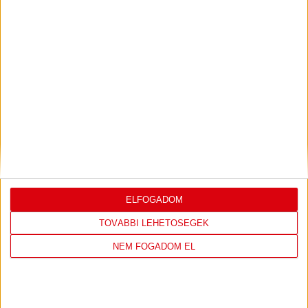
SHOP
LÁTOGASS EL A WEBSHOPBA ÉS
VÁLASSZ A LEGÚJABB TERMÉKEINK
KÖZÜL!
IRÁNY A WEBSHOP
ELFOGADOM
TOVÁBBI LEHETŐSÉGEK
NEM FOGADOM EL