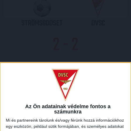
STRÖMSGODSET
DVSC
2
-
2
DVSC
STRÖMSGODSET
Az Ön adatainak védelme fontos a
számunkra
0
-
3
Mi és partnereink tárolunk és/vagy férünk hozzá információkhoz
egy eszközön, például sütik formájában, és személyes adatokat