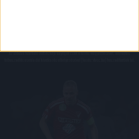
JOGI ÉS FELHASZNÁLÁSI FELTÉTELEK
LEVÉL A SZERKESZTŐNEK
IMPRESSZUM
KAPCSOLAT
BELSŐ VISSZAÉLÉS-BEJELENTÉSI TÁJÉKOZTATÓ DVSC FUTBALL ZRT.
© 2026
DVSC Futball Zrt.
Minden jog fenntartva.
Az oldalon található írott és képi anyagok csak a forrás megjelölésével, internetes
felhasználás esetén élő hivatkozás elhelyezésével (forrás: dvsc.hu) használhatóak fel.