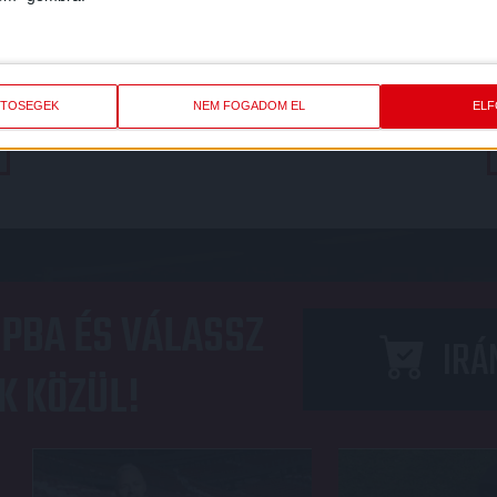
FC COPENHAGEN
DVSC
DORDULÓ
MECCS RÉSZLETEI
ETŐSÉGEK
NEM FOGADOM EL
EL
PBA ÉS VÁLASSZ
IRÁ
K KÖZÜL!