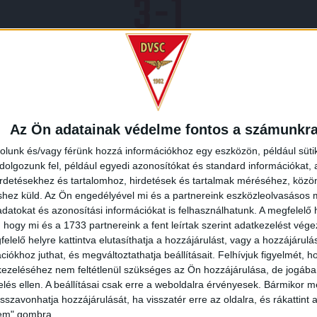
3
-
1
6 18:00
EURÓPA-LIGA 3. SELEJTEZŐKÖR, VISSZAVÁGÓ
MECCS
Az Ön adatainak védelme fontos a számunkr
rolunk és/vagy férünk hozzá információkhoz egy eszközön, például süti
olgozunk fel, például egyedi azonosítókat és standard információkat,
irdetésekhez és tartalomhoz, hirdetések és tartalmak méréséhez, kö
REDMÉNY
KÖVETK
shez küld.
Az Ön engedélyével mi és a partnereink eszközleolvasásos m
datokat és azonosítási információkat is felhasználhatunk. A megfelelő h
 hogy mi és a 1733 partnereink a fent leírtak szerint adatkezelést vég
elelő helyre kattintva elutasíthatja a hozzájárulást, vagy a hozzájárul
iókhoz juthat, és megváltoztathatja beállításait.
Felhívjuk figyelmét, 
ezeléséhez nem feltétlenül szükséges az Ön hozzájárulása, de jogában 
O
zelés ellen. A beállításai csak erre a weboldalra érvényesek. Bármikor m
isszavonhatja hozzájárulását, ha visszatér erre az oldalra, és rákattint a
2026.08
lem" gombra.