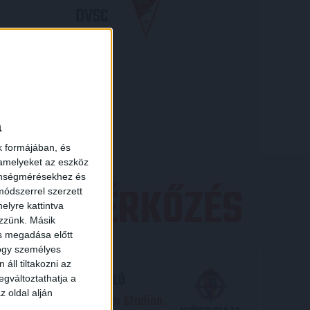
DVSC
 RÉSZLETEI
×
a
k formájában, és
 amelyeket az eszköz
zönségmérésekhez és
EZŐ MÉRKŐZÉS
ódszerrel szerzett
elyre kattintva
ezzünk. Másik
ás megadása előtt
hogy személyes
áll tiltakozni az
TP BANK LIGA 3. FORDULÓ
egváltoztathatja a
z oldal alján
.09. - 17
30
Nagyerdei Stadion
: