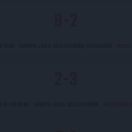
9
-
2
3 16:00
EURÓPA-LIGA 2. SELEJTEZŐKÖR, VISSZAVÁGÓ
MECCS 
2
-
3
5-07-30 19:00
EURÓPA-LIGA 3. SELEJTEZŐKÖR
MECCS RÉSZL