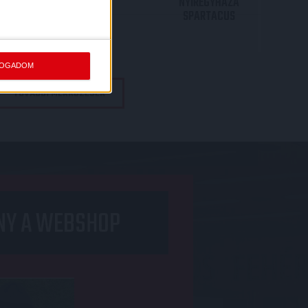
NYÍREGYHÁZA
SPARTACUS
JEGYVÁSÁRLÁS
FOGADOM
TOVÁBBI MÉRKŐZÉSEK
NY A WEBSHOP