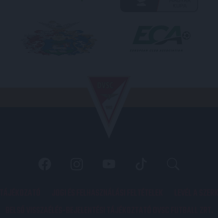
 TÁJÉKOZATÓ
JOGI ÉS FELHASZNÁLÁSI FELTÉTELEK
LEVÉL A SZER
BELSŐ VISSZAÉLÉS-BEJELENTÉSI TÁJÉKOZTATÓ DVSC FUTBALL ZRT.