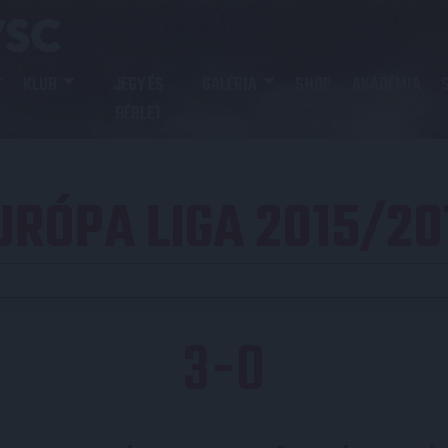
KLUB
JEGY ÉS
GALÉRIA
SHOP
AKADÉMIA
BÉRLET
URÓPA LIGA 2015/20
3
-
0