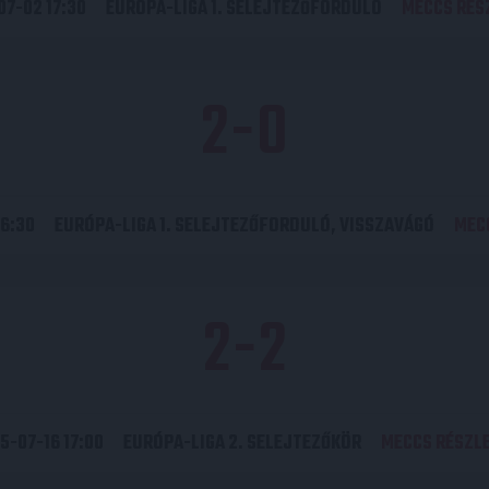
07-02 17:30
EURÓPA-LIGA 1. SELEJTEZŐFORDULÓ
MECCS RÉS
2
-
0
16:30
EURÓPA-LIGA 1. SELEJTEZŐFORDULÓ, VISSZAVÁGÓ
MEC
2
-
2
5-07-16 17:00
EURÓPA-LIGA 2. SELEJTEZŐKÖR
MECCS RÉSZLE