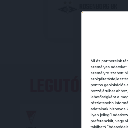
ROSENBORG BK
2015-08-0
Mi és partnereink tá
személyes adatokat d
személyre szabott h
LEGUTÓBBI E
szolgáltatásfejleszté
pontos geolokációs a
hozzájárulhat ahhoz,
lehetőségként a megf
részletesebb informác
adatainak bizonyos k
19
00
:
ilyen jellegű adatke
preferenciáit, vagy v
található "Adatvéde