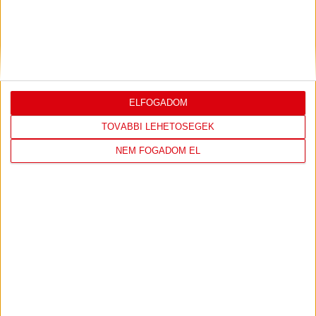
ELFOGADOM
TOVÁBBI LEHETŐSÉGEK
NEM FOGADOM EL
DVSC CÍMERES PÓLÓ
DVSC KAPUCNIS
PULÓVER