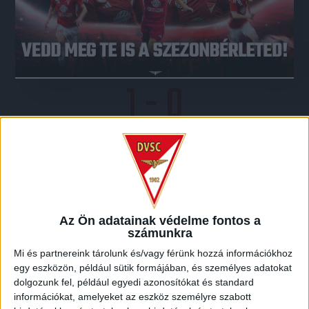
ETO FC
DVSC
1
-
0
2016-09-14
MAGYAR KUPA 6.
MECCS
17:00
FORDULÓ
RÉSZLETEI
Az Ön adatainak védelme fontos a
számunkra
Mi és partnereink tárolunk és/vagy férünk hozzá információkhoz
egy eszközön, például sütik formájában, és személyes adatokat
LEGUTÓBBI EREDMÉNY
dolgozunk fel, például egyedi azonosítókat és standard
információkat, amelyeket az eszköz személyre szabott