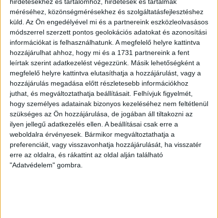
hirdetésekhez és tartalomhoz, hirdetések és tartalmak
méréséhez, közönségmérésekhez és szolgáltatásfejlesztéshez
küld.
Az Ön engedélyével mi és a partnereink eszközleolvasásos
módszerrel szerzett pontos geolokációs adatokat és azonosítási
információkat is felhasználhatunk. A megfelelő helyre kattintva
hozzájárulhat ahhoz, hogy mi és a 1731 partnereink a fent
ÚJPEST FC
DVSC
leírtak szerint adatkezelést végezzünk. Másik lehetőségként a
megfelelő helyre kattintva elutasíthatja a hozzájárulást, vagy a
hozzájárulás megadása előtt részletesebb információkhoz
4
-
2
juthat, és megváltoztathatja beállításait.
Felhívjuk figyelmét,
hogy személyes adatainak bizonyos kezeléséhez nem feltétlenül
szükséges az Ön hozzájárulása, de jogában áll tiltakozni az
ilyen jellegű adatkezelés ellen. A beállításai csak erre a
2026-08-02
OTP BANK LIGA 2.
MECCS
weboldalra érvényesek. Bármikor megváltoztathatja a
15:30
FORDULÓ
RÉSZLETEI
preferenciáit, vagy visszavonhatja hozzájárulását, ha visszatér
erre az oldalra, és rákattint az oldal alján található
"Adatvédelem" gombra.
TOVÁBBI EREDMÉNYEK