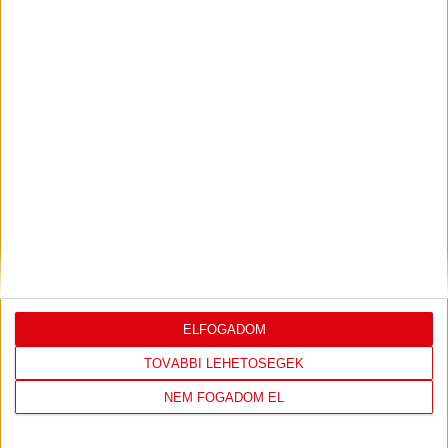
SHOP
LÁTOGASS EL A WEBSHOPBA ÉS
VÁLASSZ A LEGÚJABB TERMÉKEINK
KÖZÜL!
IRÁNY A WEBSHOP
ELFOGADOM
TOVÁBBI LEHETŐSÉGEK
NEM FOGADOM EL