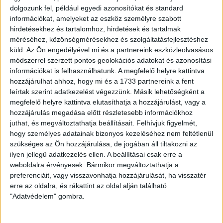
3
-
0
dolgozunk fel, például egyedi azonosítókat és standard
információkat, amelyeket az eszköz személyre szabott
hirdetésekhez és tartalomhoz, hirdetések és tartalmak
méréséhez, közönségmérésekhez és szolgáltatásfejlesztéshez
2007-07-15
SZUPERKUPA
MECCS
küld.
Az Ön engedélyével mi és a partnereink eszközleolvasásos
18:30
MÉRKŐZÉS
RÉSZLETEI
módszerrel szerzett pontos geolokációs adatokat és azonosítási
információkat is felhasználhatunk. A megfelelő helyre kattintva
hozzájárulhat ahhoz, hogy mi és a 1733 partnereink a fent
leírtak szerint adatkezelést végezzünk. Másik lehetőségként a
megfelelő helyre kattintva elutasíthatja a hozzájárulást, vagy a
hozzájárulás megadása előtt részletesebb információkhoz
juthat, és megváltoztathatja beállításait.
Felhívjuk figyelmét,
hogy személyes adatainak bizonyos kezeléséhez nem feltétlenül
LEGUTÓBBI EREDMÉNY
szükséges az Ön hozzájárulása, de jogában áll tiltakozni az
ilyen jellegű adatkezelés ellen. A beállításai csak erre a
weboldalra érvényesek. Bármikor megváltoztathatja a
preferenciáit, vagy visszavonhatja hozzájárulását, ha visszatér
erre az oldalra, és rákattint az oldal alján található
"Adatvédelem" gombra.