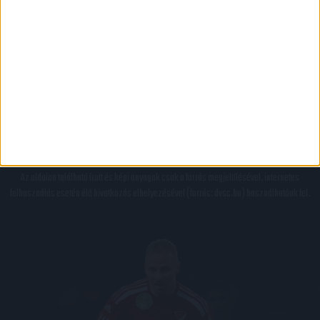
PÁLYARENDSZABÁLYOK
ADATKEZELÉSI TÁJÉKOZATÓ
JOGI ÉS FELHASZNÁLÁSI FELTÉTELEK
LEVÉL A SZERKESZTŐNEK
IMPRESSZUM
KAPCSOLAT
BELSŐ VISSZAÉLÉS-BEJELENTÉSI TÁJÉKOZTATÓ DVSC FUTBALL ZRT.
© 2026
DVSC Futball Zrt.
Minden jog fenntartva.
Az oldalon található írott és képi anyagok csak a forrás megjelölésével, internetes
felhasználás esetén élő hivatkozás elhelyezésével (forrás: dvsc.hu) használhatóak fel.