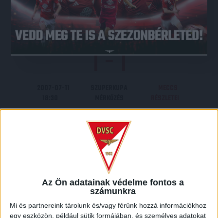
KISPEST-
DVSC
HONVÉD FC
1
-
1
2007-07-11
SZUPERKUPA
MECCS
18:30
MÉRKŐZÉS
RÉSZLETEI
DVSC
KISPEST-
Az Ön adatainak védelme fontos a
számunkra
HONVÉD FC
Mi és partnereink tárolunk és/vagy férünk hozzá információkhoz
egy eszközön, például sütik formájában, és személyes adatokat