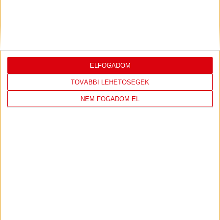
ELFOGADOM
TOVÁBBI LEHETŐSÉGEK
NEM FOGADOM EL
DVSC CÍMERES PÓLÓ
DVSC KAPUCNIS
PULÓVER