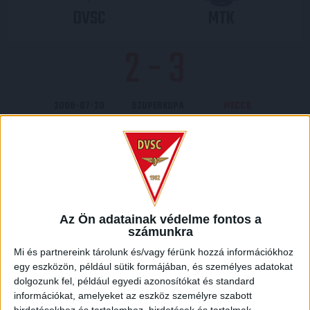
DVSC
MTK
2
-
3
2008-07-20
SZUPERKUPA
MECCS
18:00
DÖNTŐ
RÉSZLETEI
Az Ön adatainak védelme fontos a
számunkra
LEGUTÓBBI EREDMÉNY
Mi és partnereink tárolunk és/vagy férünk hozzá információkhoz
egy eszközön, például sütik formájában, és személyes adatokat
dolgozunk fel, például egyedi azonosítókat és standard
információkat, amelyeket az eszköz személyre szabott
hirdetésekhez és tartalomhoz, hirdetések és tartalmak