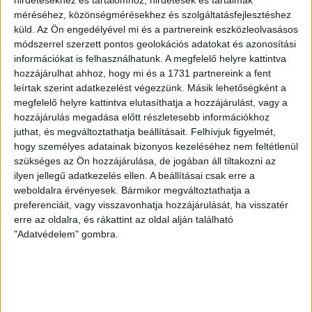
méréséhez, közönségmérésekhez és szolgáltatásfejlesztéshez
küld.
Az Ön engedélyével mi és a partnereink eszközleolvasásos
módszerrel szerzett pontos geolokációs adatokat és azonosítási
DVSC
FC
információkat is felhasználhatunk. A megfelelő helyre kattintva
COPENHAGEN
hozzájárulhat ahhoz, hogy mi és a 1731 partnereink a fent
leírtak szerint adatkezelést végezzünk. Másik lehetőségként a
megfelelő helyre kattintva elutasíthatja a hozzájárulást, vagy a
19
:
00
hozzájárulás megadása előtt részletesebb információkhoz
juthat, és megváltoztathatja beállításait.
Felhívjuk figyelmét,
hogy személyes adatainak bizonyos kezeléséhez nem feltétlenül
szükséges az Ön hozzájárulása, de jogában áll tiltakozni az
2026-08-
KONFERENCIA LIGA 3.
MECCS
ilyen jellegű adatkezelés ellen. A beállításai csak erre a
06 19:00
SELEJTEZŐFDORDULÓ
RÉSZLETEI
weboldalra érvényesek. Bármikor megváltoztathatja a
preferenciáit, vagy visszavonhatja hozzájárulását, ha visszatér
erre az oldalra, és rákattint az oldal alján található
"Adatvédelem" gombra.
TOVÁBBI EREDMÉNYEK
KÖVETKEZŐ MÉRKŐZÉS