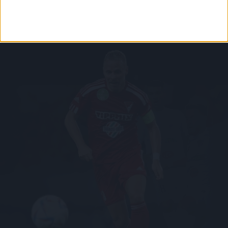
Az oldalon található írott és képi anyagok csak a forrás megjelölésével, internetes
felhasználás esetén élő hivatkozás elhelyezésével (forrás: dvsc.hu) használhatóak fel.