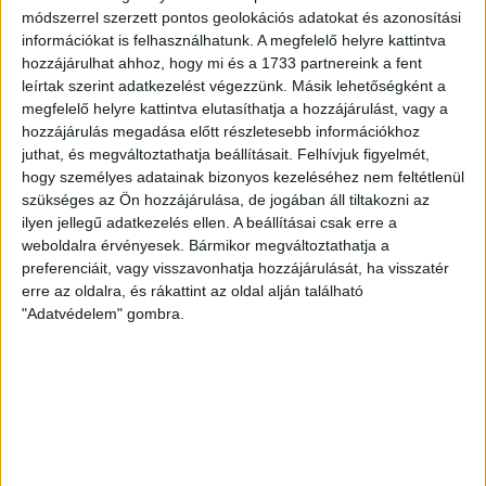
módszerrel szerzett pontos geolokációs adatokat és azonosítási
információkat is felhasználhatunk. A megfelelő helyre kattintva
TOVÁBBI EREDMÉNYEK
hozzájárulhat ahhoz, hogy mi és a 1733 partnereink a fent
leírtak szerint adatkezelést végezzünk. Másik lehetőségként a
megfelelő helyre kattintva elutasíthatja a hozzájárulást, vagy a
KÖVETKEZŐ MÉRKŐZÉS
hozzájárulás megadása előtt részletesebb információkhoz
juthat, és megváltoztathatja beállításait.
Felhívjuk figyelmét,
hogy személyes adatainak bizonyos kezeléséhez nem feltétlenül
szükséges az Ön hozzájárulása, de jogában áll tiltakozni az
ilyen jellegű adatkezelés ellen. A beállításai csak erre a
weboldalra érvényesek. Bármikor megváltoztathatja a
preferenciáit, vagy visszavonhatja hozzájárulását, ha visszatér
erre az oldalra, és rákattint az oldal alján található
"Adatvédelem" gombra.
DVSC
NYÍREGYHÁZA
SPARTACUS
OTP BANK LIGA 3. FORDULÓ
2026.08.09. - 17
30
Nagyerdei Stadion
: