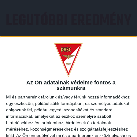
LEGUTÓBBI EREDMÉNY
DVSC
FC
COPENHAGEN
Az Ön adatainak védelme fontos a
számunkra
0
-
3
Mi és partnereink tárolunk és/vagy férünk hozzá információkhoz
egy eszközön, például sütik formájában, és személyes adatokat
dolgozunk fel, például egyedi azonosítókat és standard
információkat, amelyeket az eszköz személyre szabott
2026-08-
KONFERENCIA LIGA 3.
MECCS
hirdetésekhez és tartalomhoz, hirdetések és tartalmak
06 19:00
SELEJTEZŐFDORDULÓ
RÉSZLETEI
méréséhez, közönségmérésekhez és szolgáltatásfejlesztéshez
küld.
Az Ön engedélyével mi és a partnereink eszközleolvasásos