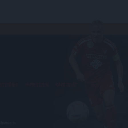
KESZTŐNEK
IMPRESSZUM
KAPCSOLAT
ő hivatkozás