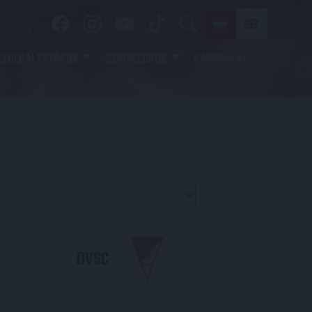
SZOLGÁLTATÁSOK
SZPONZOROK
KAPCSOLAT
DVSC