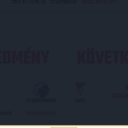
2013-07-13 18:30
SZUPERKUPA
MECCS RÉSZLETEI
REDMÉNY
KÖVETK
O
2026.08
FC COPENHAGEN
DVSC
DORDULÓ
MECCS RÉSZLETEI