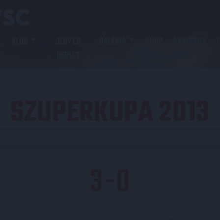
KLUB
JEGY ÉS
GALÉRIA
SHOP
AKADÉMIA
BÉRLET
SZUPERKUPA 2013
3
-
0