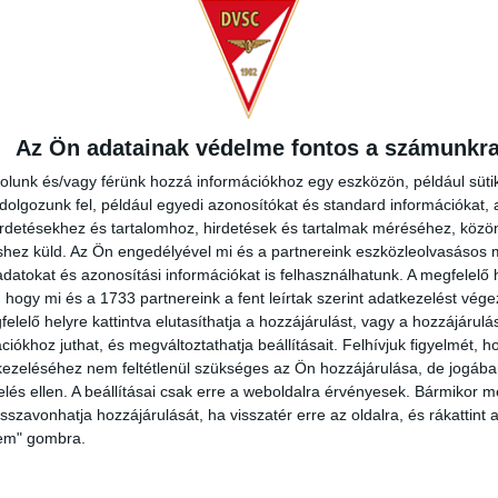
Az Ön adatainak védelme fontos a számunkr
rolunk és/vagy férünk hozzá információkhoz egy eszközön, például süti
PBA ÉS VÁLASSZ
olgozunk fel, például egyedi azonosítókat és standard információkat,
irdetésekhez és tartalomhoz, hirdetések és tartalmak méréséhez, kö
IRÁ
shez küld.
Az Ön engedélyével mi és a partnereink eszközleolvasásos m
K KÖZÜL!
datokat és azonosítási információkat is felhasználhatunk. A megfelelő h
 hogy mi és a 1733 partnereink a fent leírtak szerint adatkezelést vég
elelő helyre kattintva elutasíthatja a hozzájárulást, vagy a hozzájárul
iókhoz juthat, és megváltoztathatja beállításait.
Felhívjuk figyelmét, 
ezeléséhez nem feltétlenül szükséges az Ön hozzájárulása, de jogában 
zelés ellen. A beállításai csak erre a weboldalra érvényesek. Bármikor m
isszavonhatja hozzájárulását, ha visszatér erre az oldalra, és rákattint a
lem" gombra.