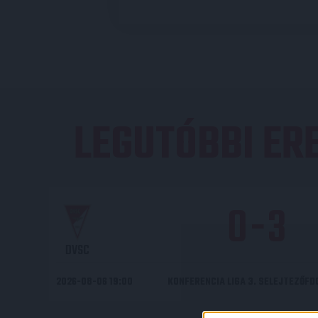
LEGUTÓBBI E
0
-
3
DVSC
2026-08-06 19:00
KONFERENCIA LIGA 3. SELEJTEZŐF