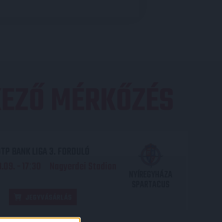
EZŐ MÉRKŐZÉS
TP BANK LIGA 3. FORDULÓ
.09. - 17
30
Nagyerdei Stadion
:
NYÍREGYHÁZA
SPARTACUS
JEGYVÁSÁRLÁS