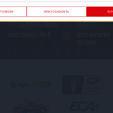
ETŐSÉGEK
NEM FOGADOM EL
EL
DVSC CÍMERES PÓLÓ
DVSC KAPUCNIS
PULÓVER