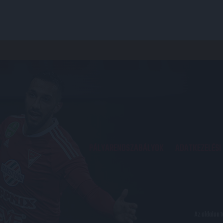
PÁLYARENDSZABÁLYOK
ADATKEZELÉSI
Az oldalon 