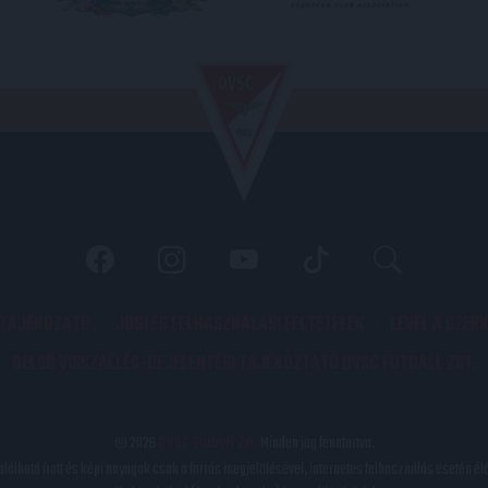
 TÁJÉKOZATÓ
JOGI ÉS FELHASZNÁLÁSI FELTÉTELEK
LEVÉL A SZER
BELSŐ VISSZAÉLÉS-BEJELENTÉSI TÁJÉKOZTATÓ DVSC FUTBALL ZRT.
© 2026
DVSC Futball Zrt.
Minden jog fenntartva.
található írott és képi anyagok csak a forrás megjelölésével, internetes felhasználás esetén él