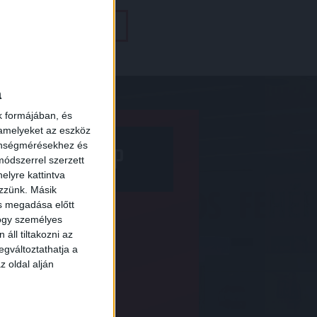
TOVÁBBI MÉRKŐZÉSEK
×
a
k formájában, és
 amelyeket az eszköz
zönségmérésekhez és
NY A WEBSHOP
ódszerrel szerzett
elyre kattintva
ezzünk. Másik
ás megadása előtt
hogy személyes
áll tiltakozni az
egváltoztathatja a
z oldal alján