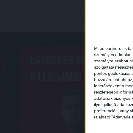
TOVÁBBI EREDMÉNYEK
OP
Mi és partnereink tá
LÁTOGASS EL A WEBSHO
személyes adatokat d
személyre szabott h
szolgáltatásfejleszté
A LEGÚJABB TERMÉKEIN
pontos geolokációs a
hozzájárulhat ahhoz,
lehetőségként a megf
részletesebb informác
adatainak bizonyos k
ilyen jellegű adatke
preferenciáit, vagy v
található "Adatvéde