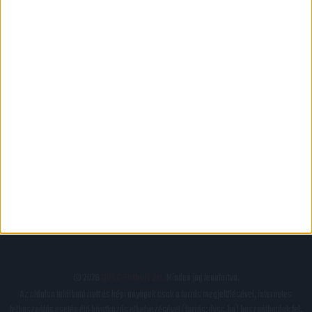
PÁLYARENDSZABÁLYOK
ADATKEZELÉSI TÁJÉKOZATÓ
JOGI ÉS FELHASZNÁLÁSI FELTÉTELEK
LEVÉL A SZERKESZTŐNEK
IMPRESSZUM
KAPCSOLAT
BELSŐ VISSZAÉLÉS-BEJELENTÉSI TÁJÉKOZTATÓ DVSC FUTBALL ZRT.
© 2026
DVSC Futball Zrt.
Minden jog fenntartva.
Az oldalon található írott és képi anyagok csak a forrás megjelölésével, internetes
felhasználás esetén élő hivatkozás elhelyezésével (forrás: dvsc.hu) használhatóak fel.