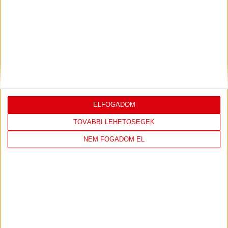
TOVÁBBI MÉRKŐZÉSEK
ELFOGADOM
SHOP
TOVÁBBI LEHETŐSÉGEK
NEM FOGADOM EL
LÁTOGASS EL A WEBSHOPBA ÉS
VÁLASSZ A LEGÚJABB TERMÉKEINK
KÖZÜL!