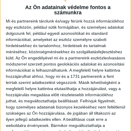
Videoton
Az Ön adatainak védelme fontos a
3
33
14
11
8
DVSC
számunkra
4
33
14
9
10
MTK
Mi és partnereink tárolunk és/vagy férünk hozzá információkhoz
egy eszközön, például sütik formájában, és személyes adatokat
dolgozunk fel, például egyedi azonosítókat és standard
5
33
13
11
9
információkat, amelyeket az eszköz személyre szabott
Szombathelyi
hirdetésekhez és tartalomhoz, hirdetések és tartalmak
Haladás
méréséhez, közönségmérésekhez és szolgáltatásfejlesztéshez
küld.
Az Ön engedélyével mi és a partnereink eszközleolvasásos
Újpest
6
33
11
13
9
módszerrel szerzett pontos geolokációs adatokat és azonosítási
FC
információkat is felhasználhatunk. A megfelelő helyre kattintva
hozzájárulhat ahhoz, hogy mi és a 1731 partnereink a fent
Paksi
7
33
12
7
14
leírtak szerint adatkezelést végezzünk. Másik lehetőségként a
FC
megfelelő helyre kattintva elutasíthatja a hozzájárulást, vagy a
hozzájárulás megadása előtt részletesebb információkhoz
juthat, és megváltoztathatja beállításait.
Felhívjuk figyelmét,
8
33
12
7
14
Kispest-
hogy személyes adatainak bizonyos kezeléséhez nem feltétlenül
Honvéd FC
szükséges az Ön hozzájárulása, de jogában áll tiltakozni az
ilyen jellegű adatkezelés ellen. A beállításai csak erre a
weboldalra érvényesek. Bármikor megváltoztathatja a
9
33
10
8
15