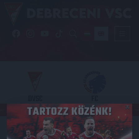
DVSC
FC
×
COPENHAGEN
KONFERENCIA LIGA 3. SELEJTEZŐFDORDULÓ
2026.08.06. - 19
00
Nagyerdei Stadion
: