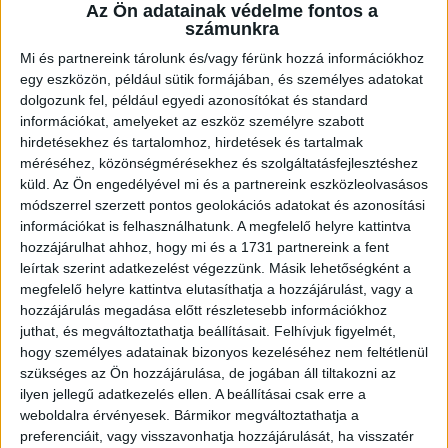
Fehérvár FC
Az Ön adatainak védelme fontos a
számunkra
Mi és partnereink tárolunk és/vagy férünk hozzá információkhoz
3
33
14
12
7
Puskás
egy eszközön, például sütik formájában, és személyes adatokat
Akadémia
dolgozunk fel, például egyedi azonosítókat és standard
információkat, amelyeket az eszköz személyre szabott
hirdetésekhez és tartalomhoz, hirdetések és tartalmak
4
33
14
8
11
Mezőkövesd
méréséhez, közönségmérésekhez és szolgáltatásfejlesztéshez
Zsóry FC
küld.
Az Ön engedélyével mi és a partnereink eszközleolvasásos
módszerrel szerzett pontos geolokációs adatokat és azonosítási
információkat is felhasználhatunk. A megfelelő helyre kattintva
5
33
12
8
13
Kispest-
hozzájárulhat ahhoz, hogy mi és a 1731 partnereink a fent
leírtak szerint adatkezelést végezzünk. Másik lehetőségként a
Honvéd FC
megfelelő helyre kattintva elutasíthatja a hozzájárulást, vagy a
Újpest
hozzájárulás megadása előtt részletesebb információkhoz
6
33
12
7
14
juthat, és megváltoztathatja beállításait.
Felhívjuk figyelmét,
FC
hogy személyes adatainak bizonyos kezeléséhez nem feltétlenül
7
33
11
10
12
ZTE FC
szükséges az Ön hozzájárulása, de jogában áll tiltakozni az
ilyen jellegű adatkezelés ellen. A beállításai csak erre a
weboldalra érvényesek. Bármikor megváltoztathatja a
8
33
12
6
14
Kisvárda
preferenciáit, vagy visszavonhatja hozzájárulását, ha visszatér