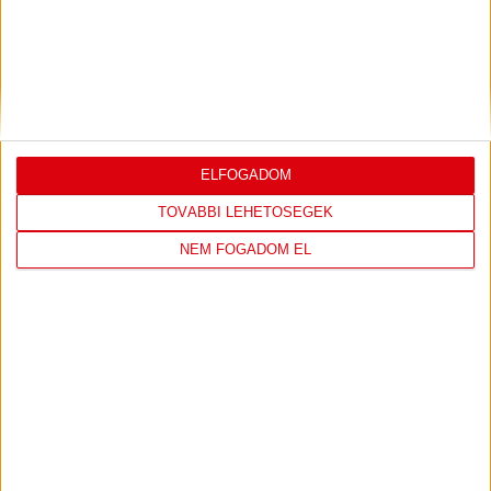
SHOP
ELFOGADOM
TOVÁBBI LEHETŐSÉGEK
NEM FOGADOM EL
LÁTOGASS EL A WEBSHOPBA ÉS
VÁLASSZ A LEGÚJABB TERMÉKEINK
KÖZÜL!
IRÁNY A WEBSHOP