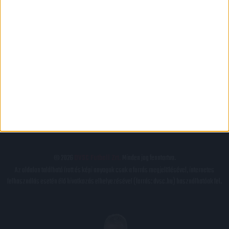
PÁLYARENDSZABÁLYOK
ADATKEZELÉSI TÁJÉKOZATÓ
JOGI ÉS FELHASZNÁLÁSI FELTÉTELEK
LEVÉL A SZERKESZTŐNEK
IMPRESSZUM
KAPCSOLAT
BELSŐ VISSZAÉLÉS-BEJELENTÉSI TÁJÉKOZTATÓ DVSC FUTBALL ZRT.
© 2026
DVSC Futball Zrt.
Minden jog fenntartva.
Az oldalon található írott és képi anyagok csak a forrás megjelölésével, internetes
felhasználás esetén élő hivatkozás elhelyezésével (forrás: dvsc.hu) használhatóak fel.