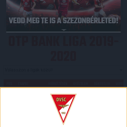
JEGYVÁSÁRLÁS
OTP BANK LIGA 2019-
2020
POS
CSAPAT
MÉRKŐZÉSEK
GYŐZELEM
DÖNTETLEN
VERESÉ
1
33
23
7
3
Ferencvárosi
TC
2
33
18
9
6