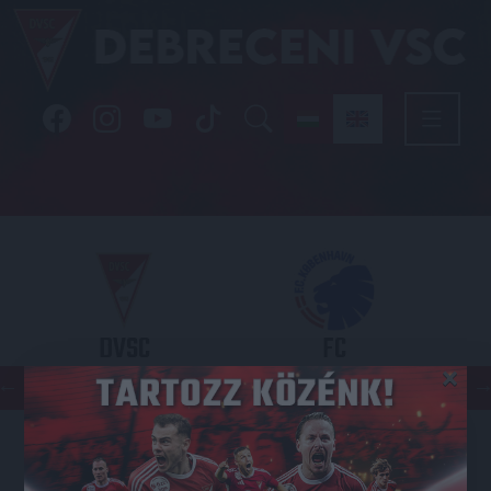
DVSC
FC
×
COPENHAGEN
KONFERENCIA LIGA 3. SELEJTEZŐFDORDULÓ
2026.08.06. - 19
00
Nagyerdei Stadion
: