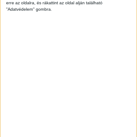
erre az oldalra, és rákattint az oldal alján található
"Adatvédelem" gombra.
9
33
12
5
16
Diósgyőr
Paksi
10
33
11
8
14
FC
11
33
11
6
16
DVSC
12
33
4
2
27
Kaposvári
Rákóczi FC
LEGUTÓBBI EREDMÉNY