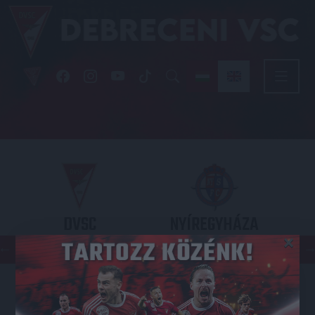
DVSC
NYÍREGYHÁZA
×
SPARTACUS
OTP BANK LIGA 3. FORDULÓ
2026.08.09. - 17
30
Nagyerdei Stadion
: