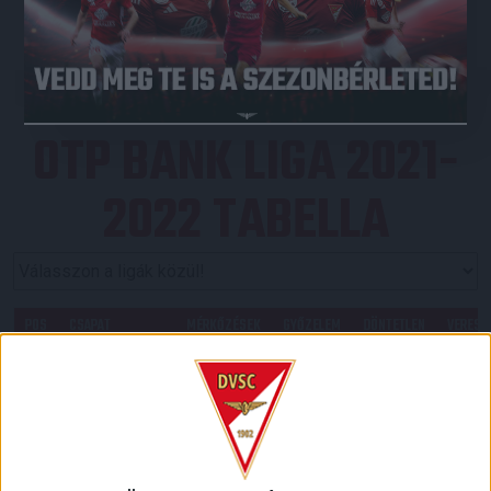
JEGYVÁSÁRLÁS
OTP BANK LIGA 2021-
2022 TABELLA
POS
CSAPAT
MÉRKŐZÉSEK
GYŐZELEM
DÖNTETLEN
VERESÉ
1
33
22
5
6
Ferencvárosi
TC
2
33
16
11
6