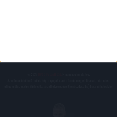
PÁLYARENDSZABÁLYOK
ADATKEZELÉSI TÁJÉKOZATÓ
JOGI ÉS FELHASZNÁLÁSI FELTÉTELEK
LEVÉL A SZERKESZTŐNEK
IMPRESSZUM
KAPCSOLAT
BELSŐ VISSZAÉLÉS-BEJELENTÉSI TÁJÉKOZTATÓ DVSC FUTBALL ZRT.
© 2026
DVSC Futball Zrt.
Minden jog fenntartva.
Az oldalon található írott és képi anyagok csak a forrás megjelölésével, internetes
felhasználás esetén élő hivatkozás elhelyezésével (forrás: dvsc.hu) használhatóak fel.