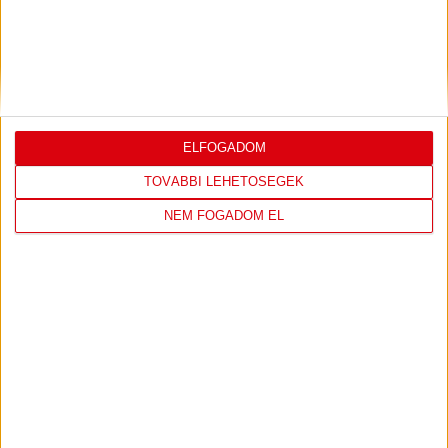
SHOP
ELFOGADOM
TOVÁBBI LEHETŐSÉGEK
NEM FOGADOM EL
LÁTOGASS EL A WEBSHOPBA ÉS
VÁLASSZ A LEGÚJABB TERMÉKEINK
KÖZÜL!
IRÁNY A WEBSHOP