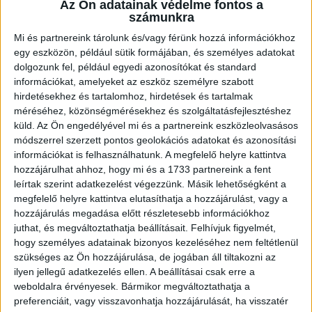
Kisvárda
Az Ön adatainak védelme fontos a
számunkra
Mi és partnereink tárolunk és/vagy férünk hozzá információkhoz
3
33
14
12
7
Puskás
egy eszközön, például sütik formájában, és személyes adatokat
Akadémia
dolgozunk fel, például egyedi azonosítókat és standard
információkat, amelyeket az eszköz személyre szabott
4
33
13
10
11
hirdetésekhez és tartalomhoz, hirdetések és tartalmak
Fehérvár FC
méréséhez, közönségmérésekhez és szolgáltatásfejlesztéshez
küld.
Az Ön engedélyével mi és a partnereink eszközleolvasásos
Újpest
5
33
12
8
13
módszerrel szerzett pontos geolokációs adatokat és azonosítási
FC
információkat is felhasználhatunk. A megfelelő helyre kattintva
hozzájárulhat ahhoz, hogy mi és a 1733 partnereink a fent
Paksi
6
33
12
7
14
leírtak szerint adatkezelést végezzünk. Másik lehetőségként a
FC
megfelelő helyre kattintva elutasíthatja a hozzájárulást, vagy a
hozzájárulás megadása előtt részletesebb információkhoz
7
33
10
9
14
DVSC
juthat, és megváltoztathatja beállításait.
Felhívjuk figyelmét,
hogy személyes adatainak bizonyos kezeléséhez nem feltétlenül
8
33
10
9
14
ZTE FC
szükséges az Ön hozzájárulása, de jogában áll tiltakozni az
ilyen jellegű adatkezelés ellen. A beállításai csak erre a
weboldalra érvényesek. Bármikor megváltoztathatja a
9
33
10
8
15
Kispest-
preferenciáit, vagy visszavonhatja hozzájárulását, ha visszatér