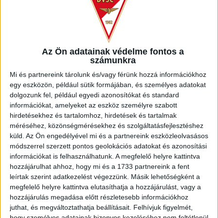
Az Ön adatainak védelme fontos a
számunkra
Mi és partnereink tárolunk és/vagy férünk hozzá információkhoz
A második játékrész elején Dzsudzsák Balázs előtt adódott
egy eszközön, például sütik formájában, és személyes adatokat
lehetőség, ám nem tudta ellőni a labdát. A mieink játszottak
dolgozunk fel, például egyedi azonosítókat és standard
mezőnyfölényben, azonban az 54. percben a Paks jutott 17
információkat, amelyeket az eszköz személyre szabott
méteres szabadrúgáshoz, szerencsére Haraszti lövése
hirdetésekhez és tartalomhoz, hirdetések és tartalmak
kipattant a sorfalról. Az 56. percben viszont megszerezte a
méréséhez, közönségmérésekhez és szolgáltatásfejlesztéshez
küld.
Az Ön engedélyével mi és a partnereink eszközleolvasásos
vezetést a Paks, egy kavarodás után Varga Barnabás talált
módszerrel szerzett pontos geolokációs adatokat és azonosítási
be közelről (0-1).
információkat is felhasználhatunk. A megfelelő helyre kattintva
hozzájárulhat ahhoz, hogy mi és a 1733 partnereink a fent
Fel volt adva tehát a lecke az utolsó szűk félórára, amelyre
leírtak szerint adatkezelést végezzünk. Másik lehetőségként a
érkezett a pályára Bódi Ádám és Stefan Loncar is. A Loki
megfelelő helyre kattintva elutasíthatja a hozzájárulást, vagy a
próbálkozott, a 73. percben Dzsudzsák Balázs lövését nagy
hozzájárulás megadása előtt részletesebb információkhoz
bravúrra védte Nagy. A végére beállt Antonio Mance is,
juthat, és megváltoztathatja beállításait.
Felhívjuk figyelmét,
azonban Meldin Dreskovic lett a hős, aki a 92. percben egy
hogy személyes adatainak bizonyos kezeléséhez nem feltétlenül