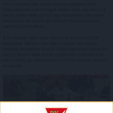
Bence beadása után Dorian Babunski pörgetett mellé.
Helyzetből nem volt sok egyik oldalon sem, egészen a 18.
percig, amikor Hahn ugrott ki egy lesszituáció utáni zavart
kihasználva, de ziccere után Megyeri Balázs bravúrral a
kapufára ütötte a labdát.
A 33. percben Hahn ismét lőhetett, de 15 méterről fölé
bombázott. Taktikai csata zajlott, a kapuk nem nagyon
forogtak veszélyben, Az első félidő végére sem változott a
helyzet (Szécsi Márk lövése is elkerülte a célpontot a 42.
minutumban), így értelemszerűen 0-0-nál vonultak pihenőre
a csapatok.