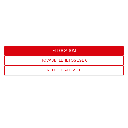
0-3, GERT REMMEL ÉRTÉKELÉSE
2026.08.07.
Bővebben →
VIDEÓ! MECCS ELŐTTI SAJTÓTÁJÉKOZTATÓ
:
DVSC-FC COPENHAGEN
ELFOGADOM
2026.08.05.
TOVÁBBI LEHETŐSÉGEK
Bővebben →
NEM FOGADOM EL
SAJTÓTÁJÉKOZTATÓ
ÚJPEST FC-DVSC 4-2,
:
GERT REMMEL ÉRTÉKELÉSE
2026.08.03.
Bővebben →
DÉNES VILMOS
MEGTISZTELTETÉS, HOGY
: