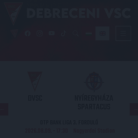
DVSC
NYÍREGYHÁZA
SPARTACUS
OTP BANK LIGA 3. FORDULÓ
2026.08.09. - 17
30
Nagyerdei Stadion
: