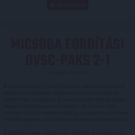
JEGYVÁSÁRLÁS
MICSODA FORDÍTÁS!
DVSC-PAKS 2-1
Közzétéve: 2023.02.11.
A közvetlen rivális Paksot fogadta a Loki szombat este a
Nagyerdei Stadionban, nélkülözve a sérüléssel bajlódó
Baráth Péter szolgálatait. A mérkőzés előtt Makray Balázs
cégvezető Sós Bencét köszöntötte, aki túl van a 100.
meccsén a DVSC mezében, majd gyászszünet következett
a törökországi és szíriai földrengés áldozataira emlékezve.
A találkozó elején inkább a Loki dominált, a 7. percben Sós