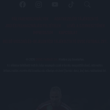
PÁLYARENDSZABÁLYOK
ADATKEZELÉSI TÁJÉKOZATÓ
JOGI ÉS FELHASZNÁLÁSI FELTÉTELEK
LEVÉL A SZERKESZTŐNEK
IMPRESSZUM
KAPCSOLAT
BELSŐ VISSZAÉLÉS-BEJELENTÉSI TÁJÉKOZTATÓ DVSC FUTBALL ZRT.
© 2026
DVSC Futball Zrt.
Minden jog fenntartva.
Az oldalon található írott és képi anyagok csak a forrás megjelölésével, internetes
felhasználás esetén élő hivatkozás elhelyezésével (forrás: dvsc.hu) használhatóak fel.