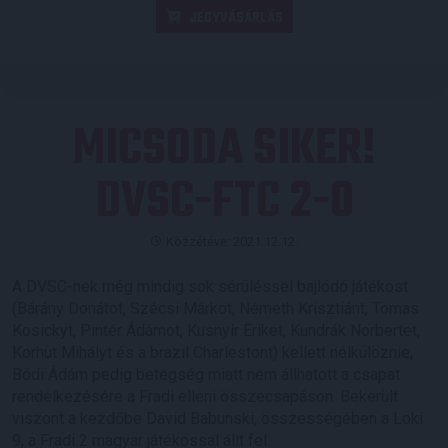
JEGYVÁSÁRLÁS
MICSODA SIKER!
DVSC-FTC 2-0
Közzétéve: 2021.12.12.
A DVSC-nek még mindig sok sérüléssel bajlódó játékost
(Bárány Donátot, Szécsi Márkot, Németh Krisztiánt, Tomas
Kosickyt, Pintér Ádámot, Kusnyír Eriket, Kundrák Norbertet,
Korhut Mihályt és a brazil Charlestont) kellett nélkülöznie,
Bódi Ádám pedig betegség miatt nem állhatott a csapat
rendelkezésére a Fradi elleni összecsapáson. Bekerült
viszont a kezdőbe David Babunski, összességében a Loki
9, a Fradi 2 magyar játékossal állt fel.