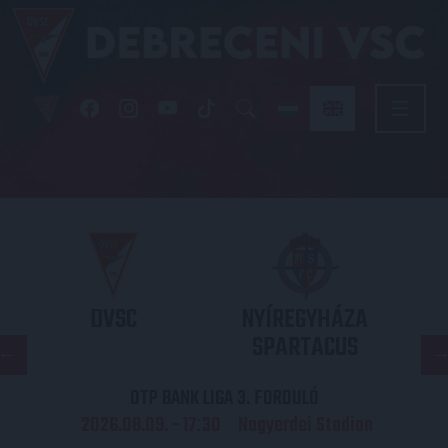
DVSC
NYÍREGYHÁZA
SPARTACUS
OTP BANK LIGA 3. FORDULÓ
2026.08.09. - 17
30
Nagyerdei Stadion
: