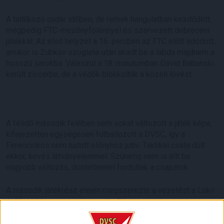
A találkozó cudar időben, de remek hangulatban kezdődött,
mégpedig FTC-mezőnyfölénnyel és szervezett debreceni
játékkal. Az első helyzet a 16. percben az FTC előtt adódott,
amikor is Zubkov szöglete után akadt be a labda majdnem a
hosszú sarokba. Válaszul a 18. minutumban David Babunski
került ziccerbe, de a védők blokkolták a közeli lövést.
A félidő második felében sem sokat változott a játék képe,
kifejezetten egységesen futballozott a DVSC, így a
Ferencváros nem tudott előnyhöz jutni. Taktikai csata dúlt
ekkor, kevés látványelemmel. Szünetig nem is állt be
nagyobb változás, döntetlennel fordultak a csapatok.
A második játékrész elején megszerezte a vezetést a Loki!
A 47. percben egy szöglet után Dibusz röviden ütötte ki a
labdát, Bévárdi Zsombor érkezett, és jobbról, éles szögből a
kapuba lőtt (1-0). Válaszul Uzuni bombázott fölé, az FTC