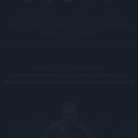
PÁLYARENDSZABÁLYOK
ADATKEZELÉSI TÁJÉKOZATÓ
JOGI ÉS FELHASZNÁLÁSI FELTÉTELEK
LEVÉL A SZERKESZTŐNEK
IMPRESSZUM
KAPCSOLAT
BELSŐ VISSZAÉLÉS-BEJELENTÉSI TÁJÉKOZTATÓ DVSC FUTBALL ZRT.
© 2026
DVSC Futball Zrt.
Minden jog fenntartva.
Az oldalon található írott és képi anyagok csak a forrás megjelölésével, internetes
felhasználás esetén élő hivatkozás elhelyezésével (forrás: dvsc.hu) használhatóak fel.