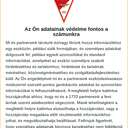
megpróbált mihamarabb egalizálni.
Az Ön adatainak védelme fontos a
A DVSC remekül küzdött, igyekezett megfékezni a
számunkra
vendégeket, s közben gyors megugrásokra is apellált. A 63.
Mi és partnereink tárolunk és/vagy férünk hozzá információkhoz
percben egy ilyen után Dzsudzsák Balázs lövését védte
egy eszközön, például sütik formájában, és személyes adatokat
bravúrral Dibusz, aztán viszont jött a második Loki-gól! Egy
dolgozunk fel, például egyedi azonosítókat és standard
baloldali akció és beadás után Tischler Patrik elé pattant a
információkat, amelyeket az eszköz személyre szabott
labda, aki közelről a kapuba lőtt (2-0). Ezt követően David
hirdetésekhez és tartalomhoz, hirdetések és tartalmak
Babunskit Varga József váltotta, később a megsérült Ugrai
méréséhez, közönségmérésekhez és szolgáltatásfejlesztéshez
Roland helyett beállt Sós Bence, a végén pedig pályára
küld.
Az Ön engedélyével mi és a partnereink eszközleolvasásos
lépett Soltész Dominik és Bényei Ágoston is, a DVSC pedig
módszerrel szerzett pontos geolokációs adatokat és azonosítási
egészen remekül futballozott.
információkat is felhasználhatunk. A megfelelő helyre kattintva
hozzájárulhat ahhoz, hogy mi és a 1733 partnereink a fent
leírtak szerint adatkezelést végezzünk. Másik lehetőségként a
megfelelő helyre kattintva elutasíthatja a hozzájárulást, vagy a
hozzájárulás megadása előtt részletesebb információkhoz
A hajrára a Ferencváros sokat cserélt és mindent
juthat, és megváltoztathatja beállításait.
Felhívjuk figyelmét,
megpróbált, de ezen a napon az igen szervezett játékot
hogy személyes adatainak bizonyos kezeléséhez nem feltétlenül