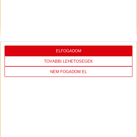
0-3, GERT REMMEL ÉRTÉKELÉSE
2026.08.07.
Bővebben →
VIDEÓ! MECCS ELŐTTI SAJTÓTÁJÉKOZTATÓ
:
DVSC-FC COPENHAGEN
ELFOGADOM
2026.08.05.
Bővebben →
TOVÁBBI LEHETŐSÉGEK
NEM FOGADOM EL
SAJTÓTÁJÉKOZTATÓ
ÚJPEST FC-DVSC 4-2,
:
GERT REMMEL ÉRTÉKELÉSE
2026.08.03.
Bővebben →
DÉNES VILMOS
MEGTISZTELTETÉS, HOGY
:
ILYEN SZURKOLÓK ELŐTT LÉPHETEK PÁLYÁRA