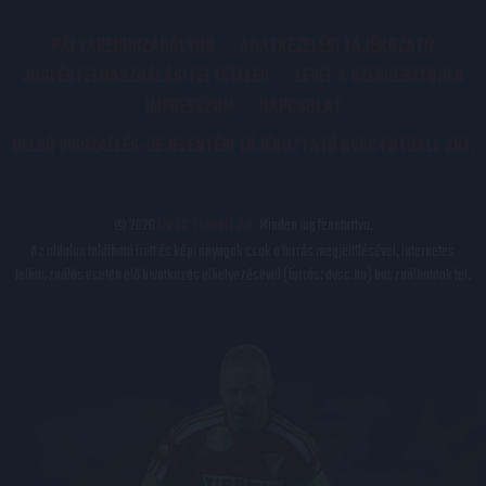
PÁLYARENDSZABÁLYOK
ADATKEZELÉSI TÁJÉKOZATÓ
JOGI ÉS FELHASZNÁLÁSI FELTÉTELEK
LEVÉL A SZERKESZTŐNEK
IMPRESSZUM
KAPCSOLAT
BELSŐ VISSZAÉLÉS-BEJELENTÉSI TÁJÉKOZTATÓ DVSC FUTBALL ZRT.
© 2026
DVSC Futball Zrt.
Minden jog fenntartva.
Az oldalon található írott és képi anyagok csak a forrás megjelölésével, internetes
felhasználás esetén élő hivatkozás elhelyezésével (forrás: dvsc.hu) használhatóak fel.