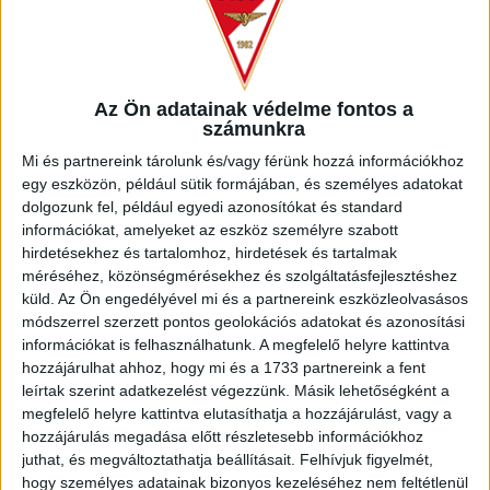
Az Ön adatainak védelme fontos a
számunkra
Mi és partnereink tárolunk és/vagy férünk hozzá információkhoz
egy eszközön, például sütik formájában, és személyes adatokat
dolgozunk fel, például egyedi azonosítókat és standard
információkat, amelyeket az eszköz személyre szabott
hirdetésekhez és tartalomhoz, hirdetések és tartalmak
méréséhez, közönségmérésekhez és szolgáltatásfejlesztéshez
küld.
Az Ön engedélyével mi és a partnereink eszközleolvasásos
módszerrel szerzett pontos geolokációs adatokat és azonosítási
információkat is felhasználhatunk. A megfelelő helyre kattintva
hozzájárulhat ahhoz, hogy mi és a 1733 partnereink a fent
leírtak szerint adatkezelést végezzünk. Másik lehetőségként a
megfelelő helyre kattintva elutasíthatja a hozzájárulást, vagy a
hozzájárulás megadása előtt részletesebb információkhoz
juthat, és megváltoztathatja beállításait.
Felhívjuk figyelmét,
hogy személyes adatainak bizonyos kezeléséhez nem feltétlenül