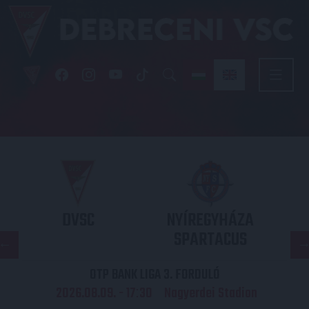
DVSC
NYÍREGYHÁZA
SPARTACUS
OTP BANK LIGA 3. FORDULÓ
2026.08.09. - 17
30
Nagyerdei Stadion
: