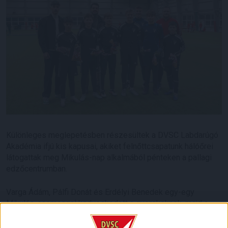
Különleges meglepetésben részesültek a DVSC Labdarúgó
Akadémia ifjú kis kapusai, akiket felnőttcsapatunk hálóőrei
látogattak meg Mikulás-nap alkalmából pénteken a pallagi
edzőcentrumban.
Varga Ádám, Pálfi Donát és Erdélyi Benedek egy-egy
Mikulás-csomaggal kedveskedett a gyerekeknek, majd a
látogatás egy közös kis játékkal ért véget.