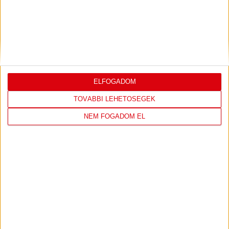
2026.08.07.
Bővebben →
VIDEÓ! MECCS ELŐTTI SAJTÓTÁJÉKOZTATÓ
:
DVSC-FC COPENHAGEN
ELFOGADOM
2026.08.05.
Bővebben →
TOVÁBBI LEHETŐSÉGEK
NEM FOGADOM EL
SAJTÓTÁJÉKOZTATÓ
ÚJPEST FC-DVSC 4-2,
:
GERT REMMEL ÉRTÉKELÉSE
2026.08.03.
Bővebben →
DÉNES VILMOS
MEGTISZTELTETÉS, HOGY
:
ILYEN SZURKOLÓK ELŐTT LÉPHETEK PÁLYÁRA
2026.07.31.