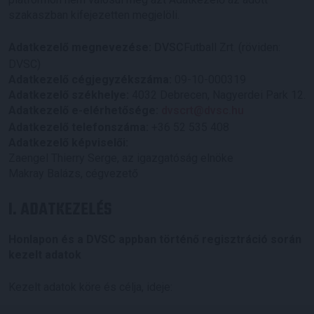
szakaszban kifejezetten megjelöli.
Adatkezelő megnevezése:
DVSC
Futball Zrt. (röviden:
DVSC)
Adatkezelő cégjegyzékszáma:
09-10-000319
Adatkezelő székhelye:
4032 Debrecen, Nagyerdei Park 12.
Adatkezelő e-elérhetősége:
dvscrt@dvsc.hu
Adatkezelő telefonszáma:
+36 52 535 408
Adatkezelő képviselői:
Zaengel Thierry Serge, az igazgatóság elnöke
Makray Balázs, cégvezető
I. ADATKEZELÉS
Honlapon és a DVSC appban történő regisztráció során
kezelt adatok
Kezelt adatok köre és célja, ideje: