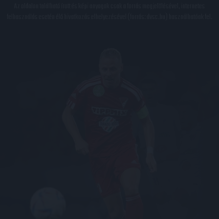
Az oldalon található írott és képi anyagok csak a forrás megjelölésével, internetes
felhasználás esetén élő hivatkozás elhelyezésével (forrás: dvsc.hu) használhatóak fel.