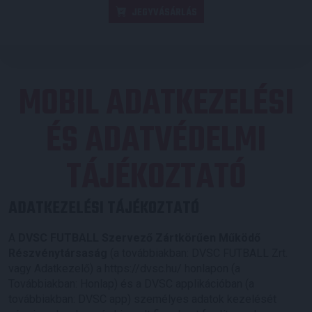
JEGYVÁSÁRLÁS
MOBIL ADATKEZELÉSI
ÉS ADATVÉDELMI
TÁJÉKOZTATÓ
ADATKEZELÉSI TÁJÉKOZTATÓ
A
DVSC FUTBALL Szervező Zártkörűen Működő
Részvénytársaság
(a továbbiakban: DVSC FUTBALL Zrt.
vagy Adatkezelő) a https://dvsc.hu/ honlapon (a
Továbbiakban: Honlap) és a DVSC applikációban (a
továbbiakban: DVSC app) személyes adatok kezelését