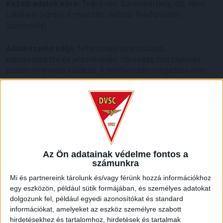
Kezelt adatok köre:
Teljes név; Születési hely, idő; Nem;
Lakóhely (város); E-mail cím; Jelszó; Telefonszám
(opcionális)
Adatkezelés célja:
felhasználó azonosítása,
kapcsolattartás és jelszóküldés, titkosítás, hozzájárulás
esetén hírlevelek küldése. A telefonszám megadása nem
kötelező. Telefonszám megadása esetén rendezvénnyel
kapcsolatos közérdekű információ eljuttatása az érintett
részére, szükség esetén adategyeztetés. A hírlevélről a
felhasználó bármikor leiratkozhat.
Adatkezelés ideje:
Regisztráció érintett kérelmére történő
törléséig.
Az Ön adatainak védelme fontos a
számunkra
Adatkezelés jogalapja: az Ön hozzájárulása a Rendelet 6.
Mi és partnereink tárolunk és/vagy férünk hozzá információkhoz
cikkének a) pontja szerint.
egy eszközön, például sütik formájában, és személyes adatokat
dolgozunk fel, például egyedi azonosítókat és standard
Adatok forrása: Közvetlenül az érintettől felvett.
információkat, amelyeket az eszköz személyre szabott
hirdetésekhez és tartalomhoz, hirdetések és tartalmak