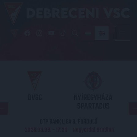
DVSC
NYÍREGYHÁZA
SPARTACUS
OTP BANK LIGA 3. FORDULÓ
2026.08.09. - 17
30
Nagyerdei Stadion
: