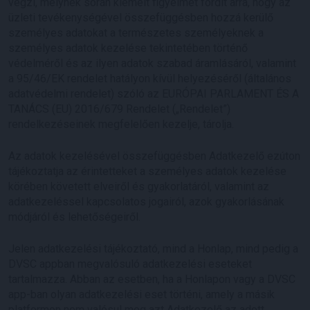
végzi, melynek során kiemelt figyelmet fordít arra, hogy az
üzleti tevékenységével összefüggésben hozzá kerülő
személyes adatokat a természetes személyeknek a
személyes adatok kezelése tekintetében történő
védelméről és az ilyen adatok szabad áramlásáról, valamint
a 95/46/EK rendelet hatályon kívül helyezéséről (általános
adatvédelmi rendelet) szóló az EURÓPAI PARLAMENT ÉS A
TANÁCS (EU) 2016/679 Rendelet („Rendelet”)
rendelkezéseinek megfelelően kezelje, tárolja.
Az adatok kezelésével összefüggésben Adatkezelő ezúton
tájékoztatja az érintetteket a személyes adatok kezelése
körében követett elveiről és gyakorlatáról, valamint az
adatkezeléssel kapcsolatos jogairól, azok gyakorlásának
módjáról és lehetőségeiről.
Jelen adatkezelési tájékoztató, mind a Honlap, mind pedig a
DVSC appban megvalósuló adatkezelési eseteket
tartalmazza. Abban az esetben, ha a Honlapon vagy a DVSC
app-ban olyan adatkezelési eset történi, amely a másik
platformon nem valósul meg azt Adatkezelő az adott