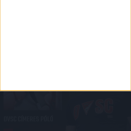
KÖZÜL!
IRÁNY A WEBSHOP
DVSC CÍMERES PÓLÓ
DVSC KAPUCNIS
PULÓVER