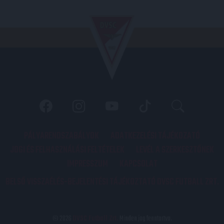
PÁLYARENDSZABÁLYOK
ADATKEZELÉSI TÁJÉKOZATÓ
JOGI ÉS FELHASZNÁLÁSI FELTÉTELEK
LEVÉL A SZERKESZTŐNEK
IMPRESSZUM
KAPCSOLAT
BELSŐ VISSZAÉLÉS-BEJELENTÉSI TÁJÉKOZTATÓ DVSC FUTBALL ZRT.
© 2026
DVSC Futball Zrt.
Minden jog fenntartva.