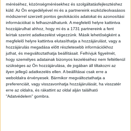
Adatkezelés elmaradásának következménye: az érintett az
méréséhez, közönségmérésekhez és szolgáltatásfejlesztéshez
applikáció funkcióit nem tudja használni
küld.
Az Ön engedélyével mi és a partnereink eszközleolvasásos
módszerrel szerzett pontos geolokációs adatokat és azonosítási
II. ADATFELDOLGOZÁS
információkat is felhasználhatunk. A megfelelő helyre kattintva
hozzájárulhat ahhoz, hogy mi és a 1731 partnereink a fent
leírtak szerint adatkezelést végezzünk. Másik lehetőségként a
Adatkezelő az irányadó jogszabályoknak megfelelően
megfelelő helyre kattintva elutasíthatja a hozzájárulást, vagy a
jogosult arra, hogy egyes technikai műveletek vagy a
hozzájárulás megadása előtt részletesebb információkhoz
szolgáltatás nyújtása céljára adatfeldolgozót vegyen
juthat, és megváltoztathatja beállításait.
Felhívjuk figyelmét,
igénybe. Az adatfeldolgozó csak Adatkezelő utasításának,
hogy személyes adatainak bizonyos kezeléséhez nem feltétlenül
döntéseinek végrehajtására jogosult.
szükséges az Ön hozzájárulása, de jogában áll tiltakozni az
ilyen jellegű adatkezelés ellen. A beállításai csak erre a
CTS-Informatika Kft.
weboldalra érvényesek. Bármikor megváltoztathatja a
Székhely: 4029 Debrecen, Maróthy György u. 5.
preferenciáit, vagy visszavonhatja hozzájárulását, ha visszatér
e-mail cím:
cts@cts.hu
erre az oldalra, és rákattint az oldal alján található
Tevékenység: a Honlap és a DVSC app tárhelyének
"Adatvédelem" gombra.
biztosítása
Rocket Science Group LLC
Székhely: 675 Ponce de Leon Avenue Northeast, Suite 5000
Atlanta, GA 30308 United States