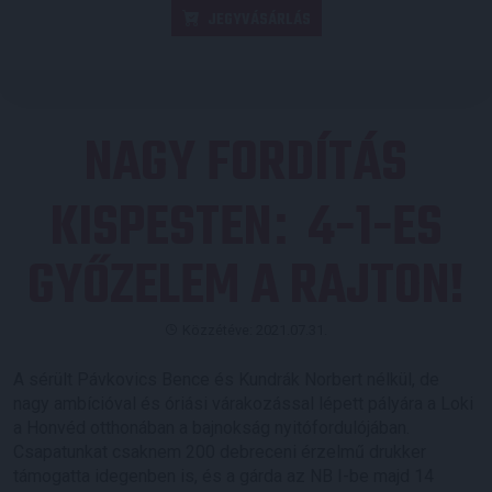
JEGYVÁSÁRLÁS
NAGY FORDÍTÁS
KISPESTEN
4-1-ES
:
GYŐZELEM A RAJTON!
Közzétéve: 2021.07.31.
A sérült Pávkovics Bence és Kundrák Norbert nélkül, de
nagy ambícióval és óriási várakozással lépett pályára a Loki
a Honvéd otthonában a bajnokság nyitófordulójában.
Csapatunkat csaknem 200 debreceni érzelmű drukker
támogatta idegenben is, és a gárda az NB I-be majd 14