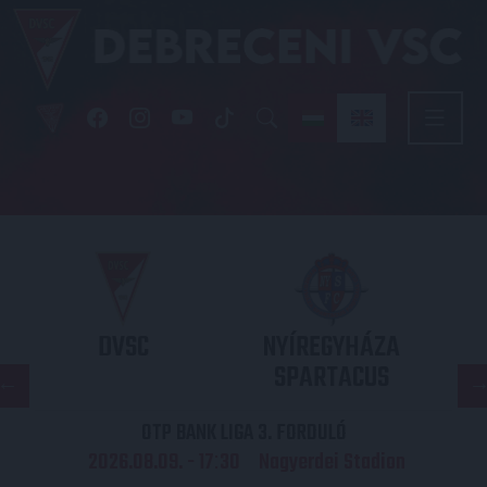
DVSC
NYÍREGYHÁZA
SPARTACUS
OTP BANK LIGA 3. FORDULÓ
2026.08.09. - 17
30
Nagyerdei Stadion
: