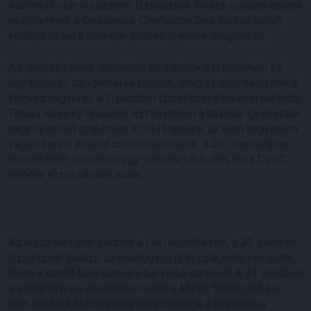
esztendő után visszatérő Dzsudzsák Balázs csapatkapitány
vezérletével, a Deslandes-Charleston Dos Santos belső
védőpárossal a soraiban próbált is ennek megfelelni.
A mérkőzés némi debreceni labdabirtoklási fölénnyel és
egy kispesti szöglettel kezdődött, majd az első helyzetet a
Honvéd hagyta ki, a 7. percben Eppel közeli lövését hárította
Tomas Kosicky bravúrral. Ezt követően a hazaiak igyekeztek
nagy nyomást gyakorolni a Loki kapujára, az első negyedóra
végén Baráth Botond csúsztatott mellé. A 23. minutumban
Hidi lőhetett ziccerben egy védelmi hiba után, ám a DVSC
hálóőre ezt is hárítani tudta.
Az ivószünet után viszont a Loki következett, a 30. percben
Dzsudzsák Balázs szabadrúgása után csak nehezen tudta
kiütni a labdát Szappanos a bal felső saroknál. A 33. percben
a sérült Sylvain Deslandes helyére Marko Nikolic állt be,
nem sokkal később pedig megszerezte a vezetést a