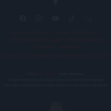
PÁLYARENDSZABÁLYOK
ADATKEZELÉSI TÁJÉKOZATÓ
JOGI ÉS FELHASZNÁLÁSI FELTÉTELEK
LEVÉL A SZERKESZTŐNEK
IMPRESSZUM
KAPCSOLAT
BELSŐ VISSZAÉLÉS-BEJELENTÉSI TÁJÉKOZTATÓ DVSC FUTBALL ZRT.
© 2026
DVSC Futball Zrt.
Minden jog fenntartva.
Az oldalon található írott és képi anyagok csak a forrás megjelölésével, internetes
felhasználás esetén élő hivatkozás elhelyezésével (forrás: dvsc.hu) használhatóak fel.