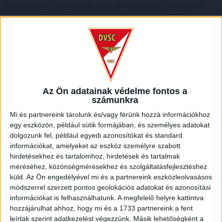
Honvéd: egy szöglet után Bőle lőtt kapásból, 14 méterről
kapura, a labda a bal kapufáról pattant a hálóba (1-0).
A 41. percben Dzsudzsák Balázs beívelése után Varga
József fejelt kapura (Szappanos kezéből nem csúszott ki a
labda), aztán a szünetig már nem alakult ki nagyobb
lehetőség, kispesti előnnyel fordultak a csapatok. A
második játékrészre beállt Szécsi Márk, Bévárdi Zsombor
Az Ön adatainak védelme fontos a
passza után pedig Bárány Donát próbálkozott
számunkra
gólszerzéssel, ám blokkolták a lövését. Egyértelmű volt,
Mi és partnereink tárolunk és/vagy férünk hozzá információkhoz
hogy a DVSC mezőnyfölényt akar kialakítani, ez sikerült is,
egy eszközön, például sütik formájában, és személyes adatokat
az 50. percben Dzsudzsák Balázs bombázott nem sokkal
dolgozunk fel, például egyedi azonosítókat és standard
fölé. Nem sokkal később Bódi Ádám előtt adódott lehetőség
információkat, amelyeket az eszköz személyre szabott
(nem találta el jól a játékszert), majd az 56. percben a
hirdetésekhez és tartalomhoz, hirdetések és tartalmak
debreceni csapatkapitány 17 méteres szabadrúgása után
méréséhez, közönségmérésekhez és szolgáltatásfejlesztéshez
egy kispesti kezét érintve pattant fölé a labda. ’16-oson
küld.
Az Ön engedélyével mi és a partnereink eszközleolvasásos
belüli kezezés, VAR, aztán 11-es!!!!! A büntetőt csapatunk
módszerrel szerzett pontos geolokációs adatokat és azonosítási
klasszisa magabiztosan értékesítette, így a Loki egalizálni
információkat is felhasználhatunk. A megfelelő helyre kattintva
tudott (1-1), ráadásul a kezező Klemenzet második sárgája
hozzájárulhat ahhoz, hogy mi és a 1733 partnereink a fent
után kiállította a játékvezető.
leírtak szerint adatkezelést végezzünk. Másik lehetőségként a