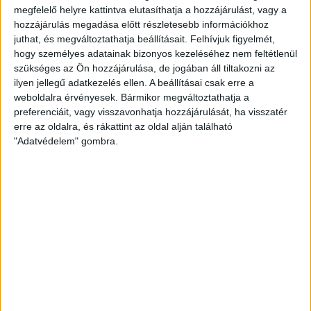
megfelelő helyre kattintva elutasíthatja a hozzájárulást, vagy a
hozzájárulás megadása előtt részletesebb információkhoz
juthat, és megváltoztathatja beállításait.
Felhívjuk figyelmét,
hogy személyes adatainak bizonyos kezeléséhez nem feltétlenül
Az utolsó félórának tehát döntetlennél és emberelőnyben
szükséges az Ön hozzájárulása, de jogában áll tiltakozni az
vágott neki a Loki, sőt, a 65. percben már vezetett is! Bódi
ilyen jellegű adatkezelés ellen. A beállításai csak erre a
Ádám okos szöglete után a rövid saroknál Bárány Donát
weboldalra érvényesek. Bármikor megváltoztathatja a
érkezett tökéletesen, és közelről a kapuba pörgetett (1-2). A
preferenciáit, vagy visszavonhatja hozzájárulását, ha visszatér
folytatásban már szinte teljesen a Loki uralta a játékot, s
erre az oldalra, és rákattint az oldal alján található
immár szemre is tetszetősen futballozott, sőt, el is döntötte
"Adatvédelem" gombra.
a meccset. A 81. percben Bévárdi Zsombor csinált egy
csodálatos cselt a 16-oson belül, majd kilőtte a bal alsót (1-
3).
Ezzel a három pont sorsa eldőlt, beállt még Baráth Péter és
Ugrai Roland, majd az újonc Gyönyörű Gergő is, a
hosszabbításban pedig még Ugrai Roland is lőtt egy
parádés gólt 16 méterről a kapu bal oldalába (1-4), aztán
lehetett ünnepelni a debreceni tábor előtt. A DVSC a
második félidőben remekül játszott, dicséretet érdemel
azért, mert fordítani tudott. A rajt tehát jól sikerült, jövő