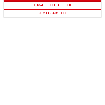
TOVÁBBI LEHETŐSÉGEK
SAJTÓTÁJÉKOZTATÓ
DVSC-FC COPENHAGEN
:
NEM FOGADOM EL
0-3, GERT REMMEL ÉRTÉKELÉSE
2026.08.07.
Bővebben →
VIDEÓ! MECCS ELŐTTI SAJTÓTÁJÉKOZTATÓ
:
DVSC-FC COPENHAGEN
2026.08.05.
Bővebben →
SAJTÓTÁJÉKOZTATÓ
ÚJPEST FC-DVSC 4-2,
:
GERT REMMEL ÉRTÉKELÉSE
2026.08.03.
Bővebben →