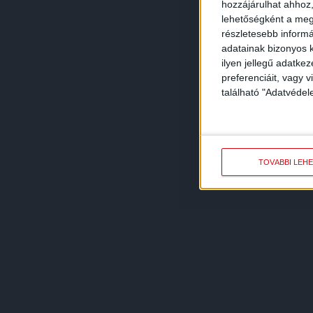
hozzájárulhat ahhoz,
lehetőségként a megf
részletesebb informác
adatainak bizonyos k
ilyen jellegű adatke
preferenciáit, vagy v
található "Adatvéde
TOVÁBBI LEH