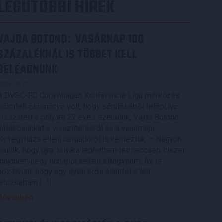
LEGUTÓBBI HÍREK
VAJDA BOTOND
VASÁRNAP 100
:
SZÁZALÉKNÁL IS TÖBBET KELL
BELEADNUNK
2026.08.07.
A DVSC-FC Copenhagen Konferencia Liga mérkőzés
örömteli eseménye volt, hogy sérüléséből felépülve
visszatért a pályára 22 éves szélsőnk, Vajda Botond.
Játékosunkat a visszatérésről és a vasárnapi,
Nyíregyháza elleni rangadóról is kérdeztük. – Nagyon
örülök, hogy újra pályára léphettem tétmeccsen, hiszen
majdnem négy hónapot kellett kihagynom. Az is
pozitívum, hogy egy ilyen erős ellenfél ellen
játszhattam […]
Bővebben →