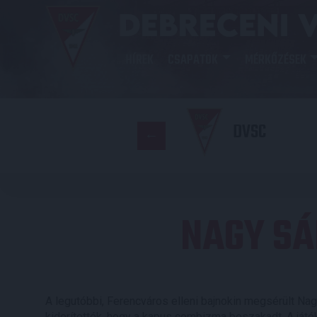
HÍREK
CSAPATOK
MÉRKŐZÉSEK
DVSC
NAGY S
A legutóbbi, Ferencváros elleni bajnokin megsérült Nagy 
kiderítették, hogy a kapus combizma beszakadt. A játé