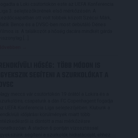
fogadta a Loki csütörtökön este az UEFA Konferencia
Liga 3. selejtezőkörének első mérkőzésén. A
kezdőcsapatban ott volt többek között Szécsi Márk,
Batik Bence és a DVSC-ben most debütáló Dénes
Vilmos is. A találkozót a hőség dacára mindkét gárda
viszonylag […]
Bővebben →
RENDKÍVÜLI HŐSÉG
TÖBB MÓDON IS
:
IGYEKSZIK SEGÍTENI A SZURKOLÓKAT A
DVSC
Nagy meccs vár csütörtökön 19 órától a Lokira és a
szurkolóira, csapatunk a dán FC Copenhagent fogadja
az UEFA Konferencia Liga selejtezőjében. Klubunk a
rendkívüli időjárási körülmények miatt több
intézkedésről is döntött a mai mérkőzésre
vonatkozóan. A stadion 6 pontján vízosztással
igyekszünk segíteni a szurkolók hidratációját, ehhez