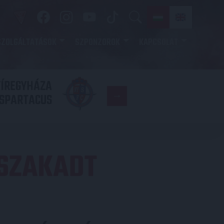
SZOLGÁLTATÁSOK
SZPONZOROK
KAPCSOLAT
YÍREGYHÁZA
FC
SPARTACUS
COPENHAGE
SZAKADT