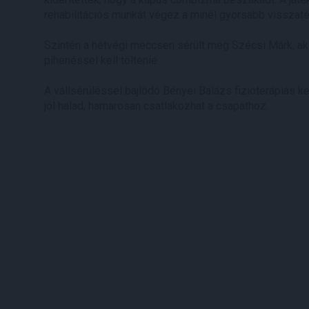
rehabilitációs munkát végez a minél gyorsabb visszat
Szintén a hétvégi meccsen sérült meg Szécsi Márk, ak
pihenéssel kell töltenie.
A vállsérüléssel bajlódó Bényei Balázs fizioterápiás
jól halad, hamarosan csatlakozhat a csapathoz.