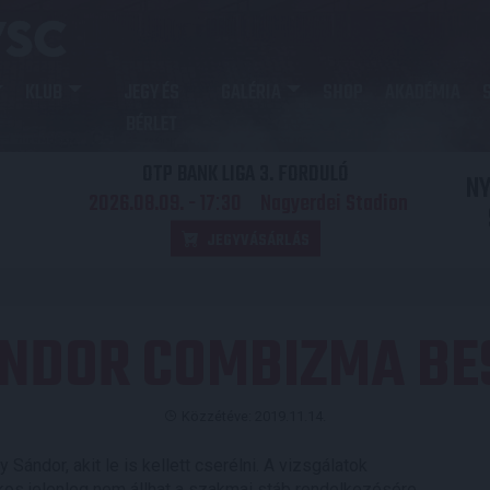
KLUB
JEGY ÉS
GALÉRIA
SHOP
AKADÉMIA
BÉRLET
OTP BANK LIGA 3. FORDULÓ
N
2026.08.09. - 17
30
Nagyerdei Stadion
:
JEGYVÁSÁRLÁS
ÁNDOR COMBIZMA BE
Közzétéve: 2019.11.14.
Sándor, akit le is kellett cserélni. A vizsgálatok
kos jelenleg nem állhat a szakmai stáb rendelkezésére,