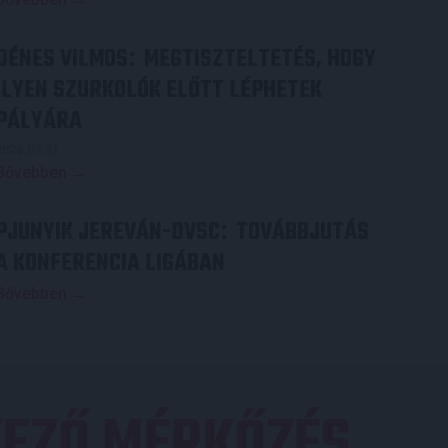
DÉNES VILMOS
MEGTISZTELTETÉS, HOGY
:
ILYEN SZURKOLÓK ELŐTT LÉPHETEK
PÁLYÁRA
2026.07.31.
Bővebben →
PJUNYIK JEREVÁN-DVSC
TOVÁBBJUTÁS
:
A KONFERENCIA LIGÁBAN
Bővebben →
EZŐ MÉRKŐZÉS