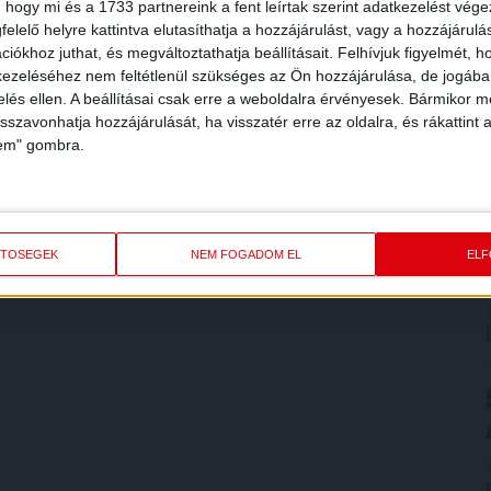
 hogy mi és a 1733 partnereink a fent leírtak szerint adatkezelést vég
elelő helyre kattintva elutasíthatja a hozzájárulást, vagy a hozzájárul
iókhoz juthat, és megváltoztathatja beállításait.
Felhívjuk figyelmét, 
ezeléséhez nem feltétlenül szükséges az Ön hozzájárulása, de jogában 
zelés ellen. A beállításai csak erre a weboldalra érvényesek. Bármikor m
isszavonhatja hozzájárulását, ha visszatér erre az oldalra, és rákattint a
lem" gombra.
ETŐSÉGEK
NEM FOGADOM EL
EL