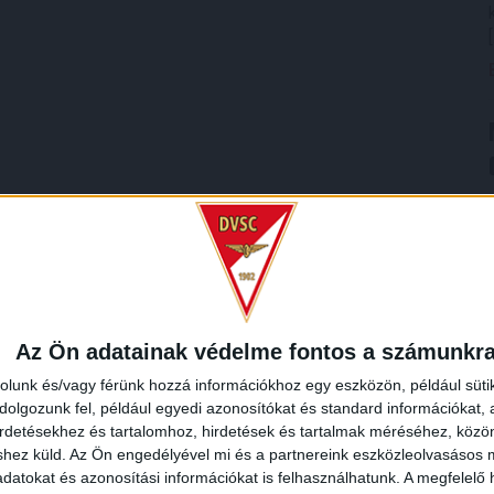
Az Ön adatainak védelme fontos a számunkr
rolunk és/vagy férünk hozzá információkhoz egy eszközön, például süti
olgozunk fel, például egyedi azonosítókat és standard információkat,
irdetésekhez és tartalomhoz, hirdetések és tartalmak méréséhez, kö
shez küld.
Az Ön engedélyével mi és a partnereink eszközleolvasásos m
datokat és azonosítási információkat is felhasználhatunk. A megfelelő h