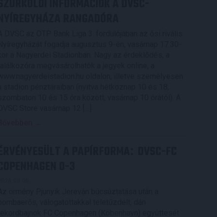
SZURKOLÓI INFORMÁCIÓK A DVSC-
NYÍREGYHÁZA RANGADÓRA
A DVSC az OTP Bank Liga 3. fordulójában az ősi rivális
Nyíregyházát fogadja augusztus 9-én, vasárnap 17.30-
kor a Nagyerdei Stadionban. Nagy az érdeklődés, a
találkozóra megvásárolhatók a jegyek online, a
www.nagyerdeistadion.hu oldalon, illetve személyesen
a stadion pénztáraiban (nyitva hétköznap 10 és 18,
szombaton 10 és 15 óra között, vasárnap 10 órától). A
DVSC Store vasárnap 12 […]
Bővebben →
ÉRVÉNYESÜLT A PAPÍRFORMA
DVSC-FC
:
COPENHAGEN 0-3
2026.08.06.
Az örmény Pjunyik Jereván búcsúztatása után a
bombaerős, válogatottakkal teletűzdelt, dán
rekordbajnok FC Copenhagen (Köbenhavn) együttesét