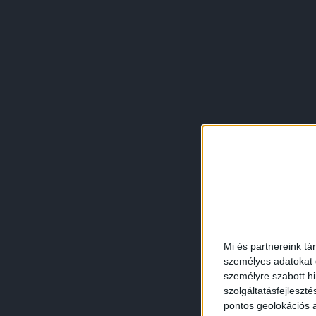
Mi és partnereink tá
személyes adatokat d
személyre szabott h
szolgáltatásfejleszté
pontos geolokációs a