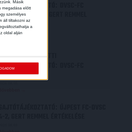
ezzünk. Másik
SAJTÓTÁJÉKOZTATÓ
DVSC-FC
:
ás megadása előtt
COPENHAGEN 0-3, GERT REMMEL
hogy személyes
áll tiltakozni az
ÉRTÉKELÉSE
egváltoztathatja a
2026.08.07.
z oldal alján
Bővebben →
VIDEÓ! MECCS ELŐTTI
SAJTÓTÁJÉKOZTATÓ
DVSC-FC
:
FOGADOM
COPENHAGEN
2026.08.05.
Bővebben →
SAJTÓTÁJÉKOZTATÓ
ÚJPEST FC-DVSC
:
4-2, GERT REMMEL ÉRTÉKELÉSE
2026.08.03.
Bővebben →