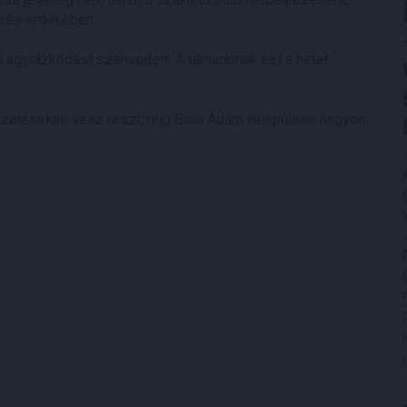
érés érdekében.
i agyrázkódást szenvedett. A támadónak ezt a hetet
 kezeléseken vesz részt, míg Bódi Ádám felépülése nagyon