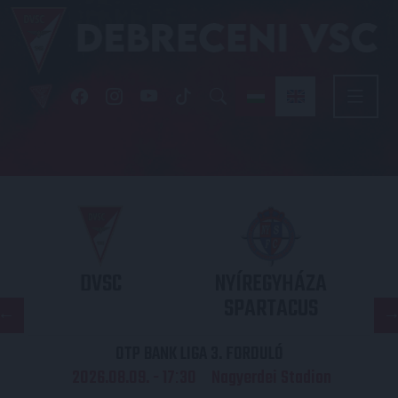
DVSC
NYÍREGYHÁZA
SPARTACUS
OTP BANK LIGA 3. FORDULÓ
2026.08.09. - 17
30
Nagyerdei Stadion
: