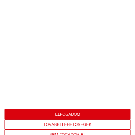
2026.07.31.
Bővebben →
PJUNYIK JEREVÁN-DVSC
TOVÁBBJUTÁS A
:
KONFERENCIA LIGÁBAN
Bővebben →
LEGUTÓBBI EREDMÉNY
ELFOGADOM
TOVÁBBI LEHETŐSÉGEK
NEM FOGADOM EL