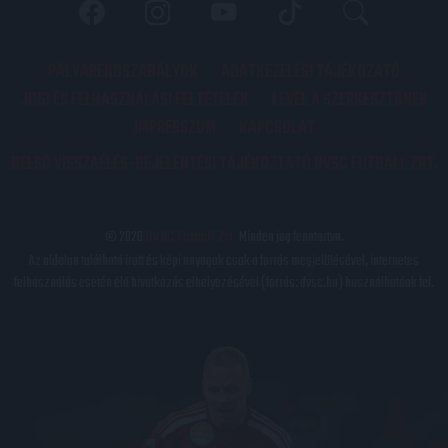
PÁLYARENDSZABÁLYOK
ADATKEZELÉSI TÁJÉKOZATÓ
JOGI ÉS FELHASZNÁLÁSI FELTÉTELEK
LEVÉL A SZERKESZTŐNEK
IMPRESSZUM
KAPCSOLAT
BELSŐ VISSZAÉLÉS-BEJELENTÉSI TÁJÉKOZTATÓ DVSC FUTBALL ZRT.
© 2026
DVSC Futball Zrt.
Minden jog fenntartva.
Az oldalon található írott és képi anyagok csak a forrás megjelölésével, internetes
felhasználás esetén élő hivatkozás elhelyezésével (forrás: dvsc.hu) használhatóak fel.