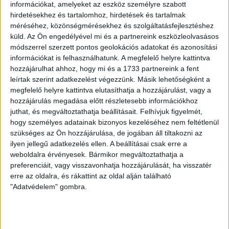
Danilo (Honvéd), Lanzafame (FTC),
Szécsi (DVSC)
információkat, amelyeket az eszköz személyre szabott
hirdetésekhez és tartalomhoz, hirdetések és tartalmak
méréséhez, közönségmérésekhez és szolgáltatásfejlesztéshez
HB
küld.
Az Ön engedélyével mi és a partnereink eszközleolvasásos
módszerrel szerzett pontos geolokációs adatokat és azonosítási
LEGUTÓBBI HÍREK
információkat is felhasználhatunk. A megfelelő helyre kattintva
hozzájárulhat ahhoz, hogy mi és a 1733 partnereink a fent
leírtak szerint adatkezelést végezzünk. Másik lehetőségként a
VAJDA BOTOND
VASÁRNAP 100
:
megfelelő helyre kattintva elutasíthatja a hozzájárulást, vagy a
hozzájárulás megadása előtt részletesebb információkhoz
SZÁZALÉKNÁL IS TÖBBET KELL BELEADNUNK
juthat, és megváltoztathatja beállításait.
Felhívjuk figyelmét,
2026.08.07.
hogy személyes adatainak bizonyos kezeléséhez nem feltétlenül
A DVSC-FC Copenhagen Konferencia Liga mérkőzés
szükséges az Ön hozzájárulása, de jogában áll tiltakozni az
ilyen jellegű adatkezelés ellen. A beállításai csak erre a
örömteli eseménye volt, hogy sérüléséből felépülve
weboldalra érvényesek. Bármikor megváltoztathatja a
visszatért a pályára 22 éves szélsőnk, Vajda Botond.
preferenciáit, vagy visszavonhatja hozzájárulását, ha visszatér
Játékosunkat a visszatérésről és a vasárnapi, Nyíregyháza
erre az oldalra, és rákattint az oldal alján található
elleni rangadóról is kérdeztük. – Nagyon örülök, hogy újra
"Adatvédelem" gombra.
pályára léphettem tétmeccsen, hiszen majdnem négy
hónapot kellett kihagynom. Az is pozitívum, hogy egy ilyen
erős ellenfél ellen játszhattam […]
Bővebben →