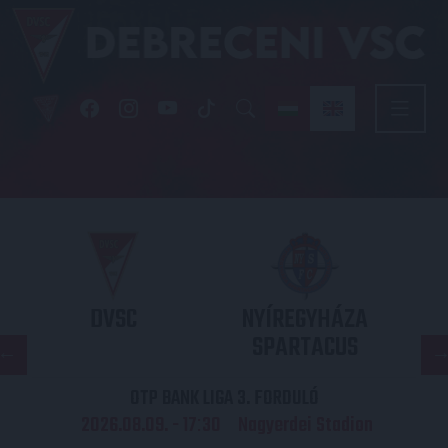
DVSC
NYÍREGYHÁZA
SPARTACUS
OTP BANK LIGA 3. FORDULÓ
2026.08.09. - 17
30
Nagyerdei Stadion
: