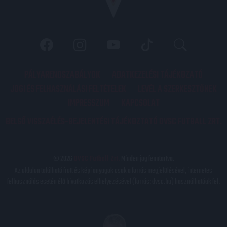
PÁLYARENDSZABÁLYOK
ADATKEZELÉSI TÁJÉKOZATÓ
JOGI ÉS FELHASZNÁLÁSI FELTÉTELEK
LEVÉL A SZERKESZTŐNEK
IMPRESSZUM
KAPCSOLAT
BELSŐ VISSZAÉLÉS-BEJELENTÉSI TÁJÉKOZTATÓ DVSC FUTBALL ZRT.
© 2026
DVSC Futball Zrt.
Minden jog fenntartva.
Az oldalon található írott és képi anyagok csak a forrás megjelölésével, internetes
felhasználás esetén élő hivatkozás elhelyezésével (forrás: dvsc.hu) használhatóak fel.