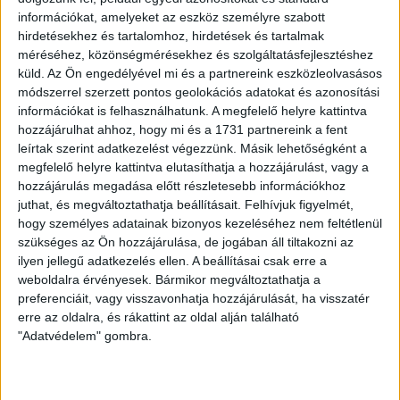
be. Volt esélyünk a pontszerzésre, de Kalafat Álmos közeli
információkat, amelyeket az eszköz személyre szabott
fejese a kapufán csattant, így végül 3-2-re nyert az Eger.
hirdetésekhez és tartalomhoz, hirdetések és tartalmak
méréséhez, közönségmérésekhez és szolgáltatásfejlesztéshez
küld.
Az Ön engedélyével mi és a partnereink eszközleolvasásos
NB III Keleti csoport 37. forduló
módszerrel szerzett pontos geolokációs adatokat és azonosítási
DVSC II. – Eger SE 0–2 (2-3)
információkat is felhasználhatunk. A megfelelő helyre kattintva
hozzájárulhat ahhoz, hogy mi és a 1731 partnereink a fent
DVSC II:
Szabó S. – Tordai, Kovács G., Lénárt, Fábián –
leírtak szerint adatkezelést végezzünk. Másik lehetőségként a
Gyönyörű (Zahuczky, 65.), Balla, Sipos (Nagy R., 83.), Kundrák
megfelelő helyre kattintva elutasíthatja a hozzájárulást, vagy a
– Bárány (Rácz, 46.), Kalafat
hozzájárulás megadása előtt részletesebb információkhoz
Gól: 0-1
Hadnagy (21.),
0-2
Vajda (35.),
0-3
Nagy-Kolozsvári
juthat, és megváltoztathatja beállításait.
Felhívjuk figyelmét,
(50.),
1-3
Bökönyi (67.),
2-3
Rácz (91.)
hogy személyes adatainak bizonyos kezeléséhez nem feltétlenül
szükséges az Ön hozzájárulása, de jogában áll tiltakozni az
LEGUTÓBBI HÍREK
ilyen jellegű adatkezelés ellen. A beállításai csak erre a
weboldalra érvényesek. Bármikor megváltoztathatja a
preferenciáit, vagy visszavonhatja hozzájárulását, ha visszatér
erre az oldalra, és rákattint az oldal alján található
RENDKÍVÜLI HŐSÉG
TÖBB MÓDON IS
:
"Adatvédelem" gombra.
IGYEKSZIK SEGÍTENI A SZURKOLÓKAT A DVSC
2026.08.06.