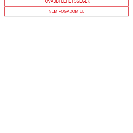
TOVÁBBI LEHETŐSÉGEK
NEM FOGADOM EL
DVSC
FC
COPENHAGEN
19
:
00
2026-08-
KONFERENCIA LIGA 3.
MECCS
06 19:00
SELEJTEZŐFDORDULÓ
RÉSZLETEI
TOVÁBBI EREDMÉNYEK