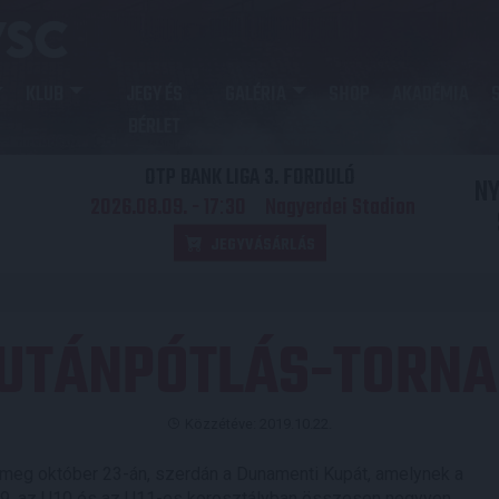
KLUB
JEGY ÉS
GALÉRIA
SHOP
AKADÉMIA
BÉRLET
OTP BANK LIGA 3. FORDULÓ
N
2026.08.09. - 17
30
Nagyerdei Stadion
:
JEGYVÁSÁRLÁS
UTÁNPÓTLÁS-TORNA
Közzétéve: 2019.10.22.
 meg október 23-án, szerdán a Dunamenti Kupát, amelynek a
U9, az U10 és az U11-es korosztályban összesen negyven