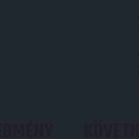
REDMÉNY
KÖVETK