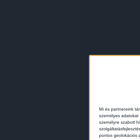
Mi és partnereink tá
személyes adatokat d
személyre szabott h
szolgáltatásfejleszté
pontos geolokációs a