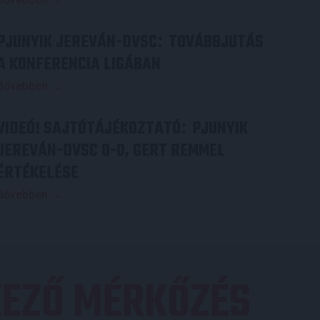
PJUNYIK JEREVÁN-DVSC
TOVÁBBJUTÁS
:
A KONFERENCIA LIGÁBAN
Bővebben →
VIDEÓ! SAJTÓTÁJÉKOZTATÓ
PJUNYIK
:
JEREVÁN-DVSC 0-0, GERT REMMEL
ÉRTÉKELÉSE
Bővebben →
EZŐ MÉRKŐZÉS