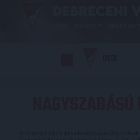
HÍREK
CSAPATOK
MÉRKŐZÉSEK
DVSC
NAGYSZABÁSÚ 
A Dunamenti Iskola új kezdeményezése által rendezik
Debreceni Labdarúgó Akadémia ad otthont. Az U8, az 