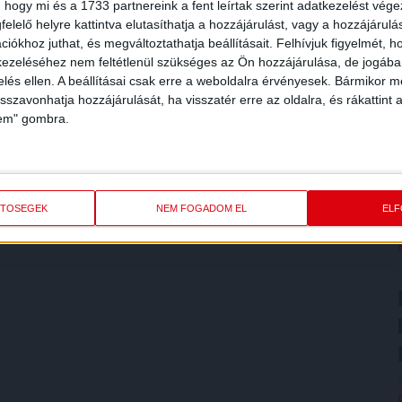
 hogy mi és a 1733 partnereink a fent leírtak szerint adatkezelést vég
elelő helyre kattintva elutasíthatja a hozzájárulást, vagy a hozzájárul
iókhoz juthat, és megváltoztathatja beállításait.
Felhívjuk figyelmét, 
ezeléséhez nem feltétlenül szükséges az Ön hozzájárulása, de jogában 
zelés ellen. A beállításai csak erre a weboldalra érvényesek. Bármikor m
isszavonhatja hozzájárulását, ha visszatér erre az oldalra, és rákattint a
lem" gombra.
ETŐSÉGEK
NEM FOGADOM EL
EL