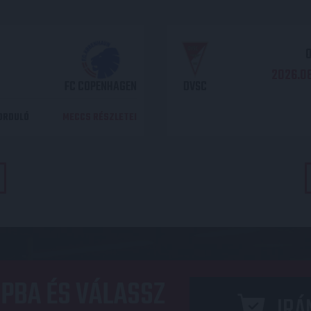
O
2026.08
FC COPENHAGEN
DVSC
DORDULÓ
MECCS RÉSZLETEI
PBA ÉS VÁLASSZ
IRÁ