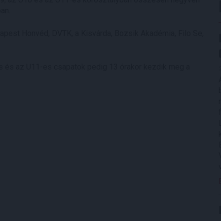
an.
dapest Honvéd, DVTK, a Kisvárda, Bozsik Akadémia, Filo Se,
es és az U11-es csapatok pedig 13 órakor kezdik meg a