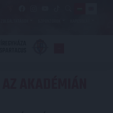
SZOLGÁLTATÁSOK
SZPONZOROK
KAPCSOLAT
YÍREGYHÁZA
FC
SPARTACUS
COPENHAGE
 AZ AKADÉMIÁN