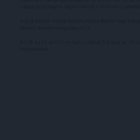
csapat küzd majd a végső sikerért a műfüves csarnokb
A DLA mellett többek között pályára lépnek majd a Bu
Grosics Akadémia együttesei is.
Az U8-as és az U10-es korosztályok 9 órakor, az U9-
küzdelmeket.