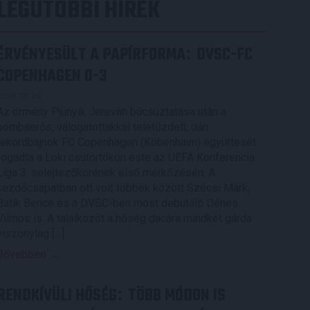
LEGUTÓBBI HÍREK
ÉRVÉNYESÜLT A PAPÍRFORMA
DVSC-FC
:
COPENHAGEN 0-3
2026.08.06.
Az örmény Pjunyik Jereván búcsúztatása után a
bombaerős, válogatottakkal teletűzdelt, dán
rekordbajnok FC Copenhagen (Köbenhavn) együttesét
fogadta a Loki csütörtökön este az UEFA Konferencia
Liga 3. selejtezőkörének első mérkőzésén. A
kezdőcsapatban ott volt többek között Szécsi Márk,
Batik Bence és a DVSC-ben most debütáló Dénes
Vilmos is. A találkozót a hőség dacára mindkét gárda
viszonylag […]
Bővebben →
RENDKÍVÜLI HŐSÉG
TÖBB MÓDON IS
: