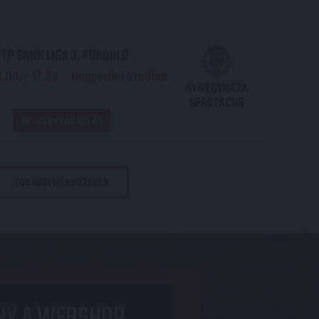
TP BANK LIGA 3. FORDULÓ
.09. - 17
30
Nagyerdei Stadion
:
NYÍREGYHÁZA
SPARTACUS
JEGYVÁSÁRLÁS
TOVÁBBI MÉRKŐZÉSEK
NY A WEBSHOP