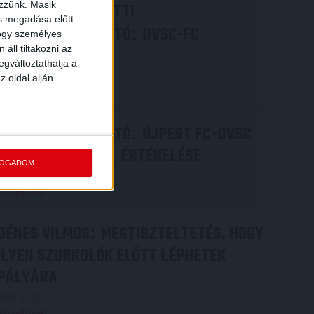
ezzünk. Másik
VIDEÓ! MECCS ELŐTTI
ás megadása előtt
SAJTÓTÁJÉKOZTATÓ
DVSC-FC
:
hogy személyes
áll tiltakozni az
COPENHAGEN
egváltoztathatja a
2026.08.05.
z oldal alján
Bővebben →
SAJTÓTÁJÉKOZTATÓ
ÚJPEST FC-DVSC
:
4-2, GERT REMMEL ÉRTÉKELÉSE
FOGADOM
2026.08.03.
Bővebben →
DÉNES VILMOS
MEGTISZTELTETÉS, HOGY
:
ILYEN SZURKOLÓK ELŐTT LÉPHETEK
PÁLYÁRA
2026.07.31.
Bővebben →