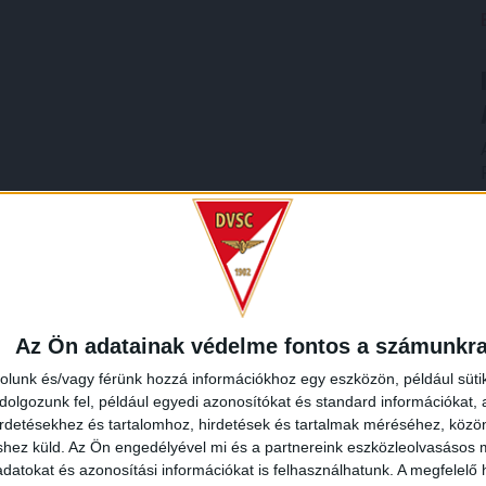
Az Ön adatainak védelme fontos a számunkr
rolunk és/vagy férünk hozzá információkhoz egy eszközön, például süti
olgozunk fel, például egyedi azonosítókat és standard információkat,
irdetésekhez és tartalomhoz, hirdetések és tartalmak méréséhez, kö
shez küld.
Az Ön engedélyével mi és a partnereink eszközleolvasásos m
datokat és azonosítási információkat is felhasználhatunk. A megfelelő h