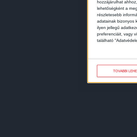
hozzájárulhat ahhoz,
lehetőségként a megf
részletesebb informác
adatainak bizonyos k
ilyen jellegű adatke
preferenciáit, vagy v
található "Adatvéde
TOVÁBBI LEH