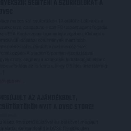
IGYEKSZIK SEGÍTENI A SZURKOLÓKAT A
DVSC
Nagy meccs vár csütörtökön 19 órától a Lokira és a
szurkolóira, csapatunk a dán FC Copenhagent fogadja
az UEFA Konferencia Liga selejtezőjében. Klubunk a
rendkívüli időjárási körülmények miatt több
intézkedésről is döntött a mai mérkőzésre
vonatkozóan. A stadion 6 pontján vízosztással
igyekszünk segíteni a szurkolók hidratációját, ehhez
kapcsolódóan az is fontos, hogy 0,5 liter űrtartalomig
[…]
Bővebben →
MEGÚJULT AZ AJÁNDÉKBOLT,
CSÜTÖRTÖKÖN NYIT A DVSC STORE!
2026.08.05.
Ízléses, korszerű külsővel és belsővel, megújult
kínálattal vár mindenkit a DVSC felújítás után