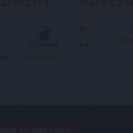
REDMÉNY
KÖVETK
O
2026.08
FC COPENHAGEN
DVSC
DORDULÓ
MECCS RÉSZLETEI