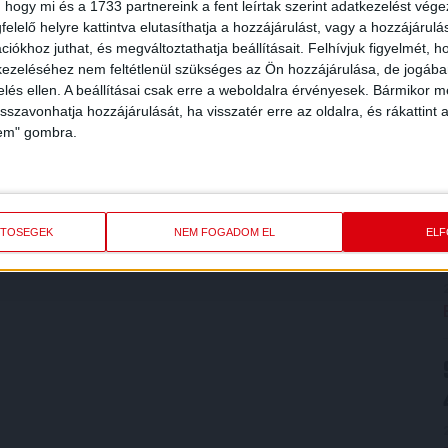
 hogy mi és a 1733 partnereink a fent leírtak szerint adatkezelést vég
elelő helyre kattintva elutasíthatja a hozzájárulást, vagy a hozzájárul
iókhoz juthat, és megváltoztathatja beállításait.
Felhívjuk figyelmét, 
ezeléséhez nem feltétlenül szükséges az Ön hozzájárulása, de jogában 
zelés ellen. A beállításai csak erre a weboldalra érvényesek. Bármikor m
isszavonhatja hozzájárulását, ha visszatér erre az oldalra, és rákattint a
lem" gombra.
ETŐSÉGEK
NEM FOGADOM EL
EL