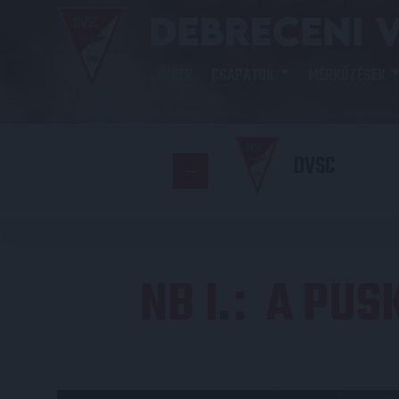
HÍREK
CSAPATOK
MÉRKŐZÉSEK
DVSC
NB I.
A PUS
: