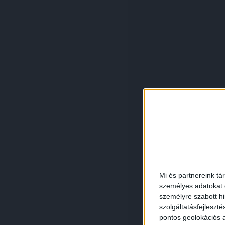
Mi és partnereink tá
személyes adatokat d
személyre szabott h
szolgáltatásfejleszté
pontos geolokációs a