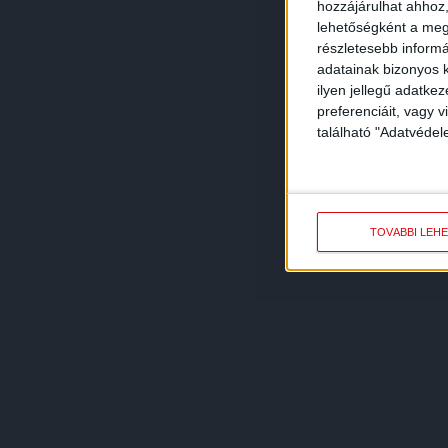
hozzájárulhat ahhoz,
lehetőségként a megf
részletesebb informác
adatainak bizonyos k
ilyen jellegű adatke
preferenciáit, vagy v
található "Adatvéde
TOVÁBBI LEH