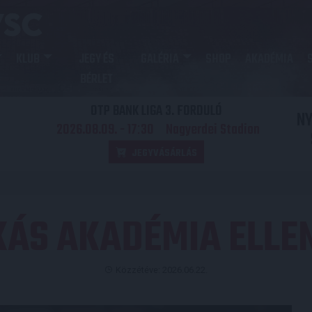
KLUB
JEGY ÉS
GALÉRIA
SHOP
AKADÉMIA
BÉRLET
OTP BANK LIGA 3. FORDULÓ
N
2026.08.09. - 17
30
Nagyerdei Stadion
:
JEGYVÁSÁRLÁS
KÁS AKADÉMIA ELLEN
Közzétéve: 2026.06.22.