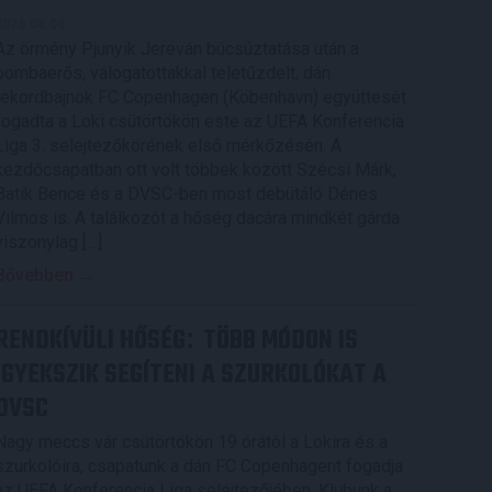
2026.08.06.
Az örmény Pjunyik Jereván búcsúztatása után a
bombaerős, válogatottakkal teletűzdelt, dán
rekordbajnok FC Copenhagen (Köbenhavn) együttesét
fogadta a Loki csütörtökön este az UEFA Konferencia
Liga 3. selejtezőkörének első mérkőzésén. A
kezdőcsapatban ott volt többek között Szécsi Márk,
Batik Bence és a DVSC-ben most debütáló Dénes
Vilmos is. A találkozót a hőség dacára mindkét gárda
viszonylag […]
Bővebben →
RENDKÍVÜLI HŐSÉG
TÖBB MÓDON IS
:
IGYEKSZIK SEGÍTENI A SZURKOLÓKAT A
DVSC
Nagy meccs vár csütörtökön 19 órától a Lokira és a
szurkolóira, csapatunk a dán FC Copenhagent fogadja
az UEFA Konferencia Liga selejtezőjében. Klubunk a