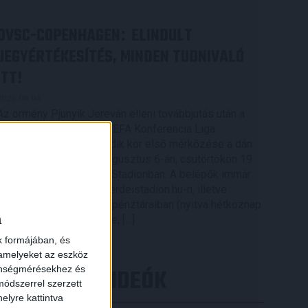
DVSC-COPENHAGEN
ELINDULT
:
JEGYÉRTÉKESÍTÉS, MINDEN TUDNIVALÓ
ITT!
2026.08.04.
Az örmény Pjunyik Jereván elleni továbbjutás után a
DVSC folytatja útját az UEFA Konferencia Liga
selejtezőjében, a harmadik kör első mérkőzése a dán
FC Copenhagen ellen augusztus 6-án, csütörtökön 19
órától lesz a Nagyerdei Stadionban. A belépők immár
×
elérhetők online, a nagyerdeistadion.hu-n, illetve
személyesen a stadion pénztáraiban (nyitva hétköznap
a
10 és 18 óra között). Íme, […]
Bővebben →
k formájában, és
 amelyeket az eszköz
LEGÚJABB VIDEÓK
zönségmérésekhez és
ódszerrel szerzett
elyre kattintva