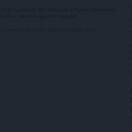
A DVSC a július 25-26-i hétvégén a Puskás Akadémiát
dig jön a Loki-Nyíregyháza rangadó!
k, a mérkőzések pontos időpontja később dől el.