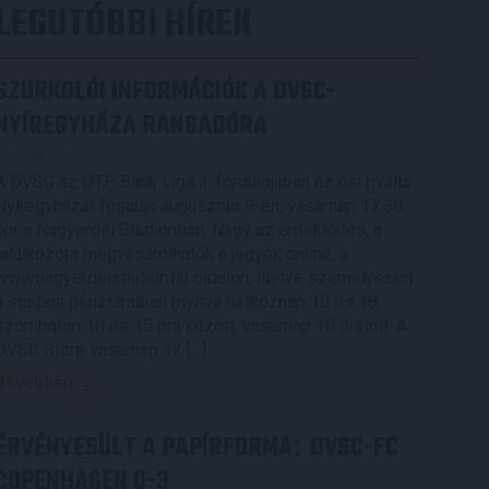
LEGUTÓBBI HÍREK
SZURKOLÓI INFORMÁCIÓK A DVSC-
NYÍREGYHÁZA RANGADÓRA
2026.08.07.
A DVSC az OTP Bank Liga 3. fordulójában az ősi rivális
Nyíregyházát fogadja augusztus 9-én, vasárnap 17.30-
kor a Nagyerdei Stadionban. Nagy az érdeklődés, a
találkozóra megvásárolhatók a jegyek online, a
www.nagyerdeistadion.hu oldalon, illetve személyesen
a stadion pénztáraiban (nyitva hétköznap 10 és 18,
szombaton 10 és 15 óra között, vasárnap 10 órától). A
DVSC Store vasárnap 12 […]
Bővebben →
ÉRVÉNYESÜLT A PAPÍRFORMA
DVSC-FC
:
COPENHAGEN 0-3