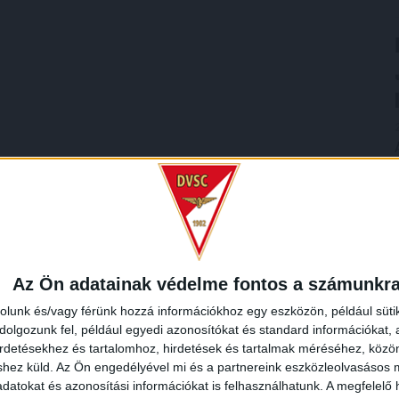
Az Ön adatainak védelme fontos a számunkr
rolunk és/vagy férünk hozzá információkhoz egy eszközön, például süti
olgozunk fel, például egyedi azonosítókat és standard információkat,
irdetésekhez és tartalomhoz, hirdetések és tartalmak méréséhez, kö
shez küld.
Az Ön engedélyével mi és a partnereink eszközleolvasásos m
datokat és azonosítási információkat is felhasználhatunk. A megfelelő h