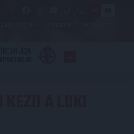
SZOLGÁLTATÁSOK
SZPONZOROK
KAPCSOLAT
YÍREGYHÁZA
FC
SPARTACUS
COPENHAGE
 KEZD A LOKI