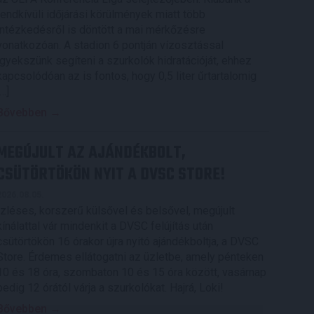
rendkívüli időjárási körülmények miatt több
intézkedésről is döntött a mai mérkőzésre
vonatkozóan. A stadion 6 pontján vízosztással
igyekszünk segíteni a szurkolók hidratációját, ehhez
kapcsolódóan az is fontos, hogy 0,5 liter űrtartalomig
[…]
Bővebben →
MEGÚJULT AZ AJÁNDÉKBOLT,
CSÜTÖRTÖKÖN NYIT A DVSC STORE!
2026.08.05.
Ízléses, korszerű külsővel és belsővel, megújult
kínálattal vár mindenkit a DVSC felújítás után
csütörtökön 16 órakor újra nyitó ajándékboltja, a DVSC
Store. Érdemes ellátogatni az üzletbe, amely pénteken
10 és 18 óra, szombaton 10 és 15 óra között, vasárnap
pedig 12 órától várja a szurkolókat. Hajrá, Loki!
Bővebben →