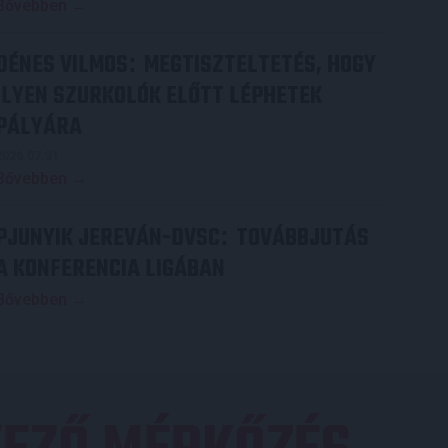
Bővebben →
DÉNES VILMOS
MEGTISZTELTETÉS, HOGY
:
ILYEN SZURKOLÓK ELŐTT LÉPHETEK
PÁLYÁRA
2026.07.31.
Bővebben →
PJUNYIK JEREVÁN-DVSC
TOVÁBBJUTÁS
:
A KONFERENCIA LIGÁBAN
Bővebben →