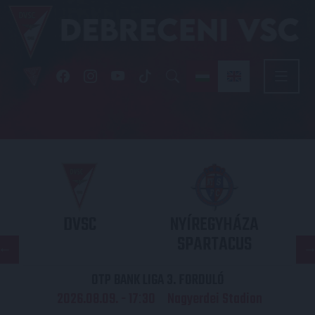
DVSC
NYÍREGYHÁZA
SPARTACUS
OTP BANK LIGA 3. FORDULÓ
2026.08.09. - 17
30
Nagyerdei Stadion
: