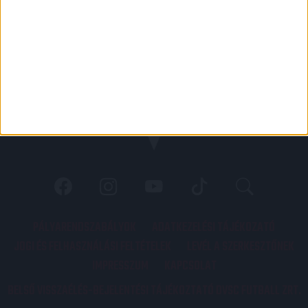
PÁLYARENDSZABÁLYOK
ADATKEZELÉSI TÁJÉKOZATÓ
JOGI ÉS FELHASZNÁLÁSI FELTÉTELEK
LEVÉL A SZERKESZTŐNEK
IMPRESSZUM
KAPCSOLAT
BELSŐ VISSZAÉLÉS-BEJELENTÉSI TÁJÉKOZTATÓ DVSC FUTBALL ZRT.