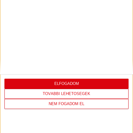
LEGUTÓBBI EREDMÉNY
DVSC
FC
ELFOGADOM
COPENHAGEN
TOVÁBBI LEHETŐSÉGEK
NEM FOGADOM EL
0
-
3
2026-08-
KONFERENCIA LIGA 3.
MECCS