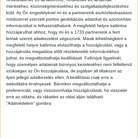
2026.08.08.
méréséhez, közönségmérésekhez és szolgáltatásfejlesztéshez
Ma ünnepli 70. születésnapját Kerekes György. A debreceni
küld.
Az Ön engedélyével mi és a partnereink eszközleolvasásos
születésű támadó a debreceni Titászban, majd a DMTE-ben
módszerrel szerzett pontos geolokációs adatokat és azonosítási
kezdte, később játszott Pécsen, az Újpestben, az FTC-ben
információkat is felhasználhatunk. A megfelelő helyre kattintva
és a Videotonban is, ám pályafutása csúcspontját
hozzájárulhat ahhoz, hogy mi és a 1733 partnereink a fent
egyértelműen a Lokiban töltött évek jelentették. A népszerű
leírtak szerint adatkezelést végezzünk. Másik lehetőségként a
Gurigának hihetetlen érzéke volt a játékhoz és a
megfelelő helyre kattintva elutasíthatja a hozzájárulást, vagy a
gólszerzéshez, amit jól mutat, hogy a DMVSC-ben eltöltött
hozzájárulás megadása előtt részletesebb információkhoz
[…]
juthat, és megváltoztathatja beállításait.
Felhívjuk figyelmét,
Bővebben →
hogy személyes adatainak bizonyos kezeléséhez nem feltétlenül
szükséges az Ön hozzájárulása, de jogában áll tiltakozni az
ilyen jellegű adatkezelés ellen. A beállításai csak erre a
VAJDA BOTOND
VASÁRNAP 100
:
weboldalra érvényesek. Bármikor megváltoztathatja a
SZÁZALÉKNÁL IS TÖBBET KELL BELEADNUNK
preferenciáit, vagy visszavonhatja hozzájárulását, ha visszatér
erre az oldalra, és rákattint az oldal alján található
2026.08.07.
"Adatvédelem" gombra.
A DVSC-FC Copenhagen Konferencia Liga mérkőzés
örömteli eseménye volt, hogy sérüléséből felépülve
visszatért a pályára 22 éves szélsőnk, Vajda Botond.
Játékosunkat a visszatérésről és a vasárnapi, Nyíregyháza
elleni rangadóról is kérdeztük. – Nagyon örülök, hogy újra