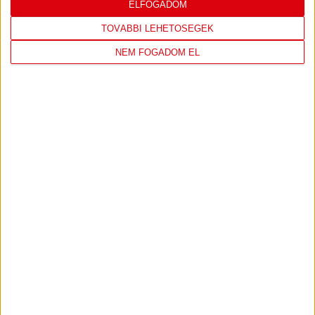
LEGUTÓBBI EREDMÉNY
ELFOGADOM
TOVÁBBI LEHETŐSÉGEK
NEM FOGADOM EL
DVSC
FC
COPENHAGEN
19
:
00
2026-08-
KONFERENCIA LIGA 3.
MECCS
06 19:00
SELEJTEZŐFDORDULÓ
RÉSZLETEI
TOVÁBBI EREDMÉNYEK