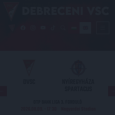
DVSC
NYÍREGYHÁZA
SPARTACUS
OTP BANK LIGA 3. FORDULÓ
2026.08.09. - 17
30
Nagyerdei Stadion
: