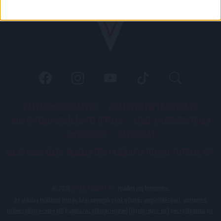
PÁLYARENDSZABÁLYOK
ADATKEZELÉSI TÁJÉKOZATÓ
JOGI ÉS FELHASZNÁLÁSI FELTÉTELEK
LEVÉL A SZERKESZTŐNEK
IMPRESSZUM
KAPCSOLAT
BELSŐ VISSZAÉLÉS-BEJELENTÉSI TÁJÉKOZTATÓ DVSC FUTBALL ZRT.
© 2026
DVSC Futball Zrt.
Minden jog fenntartva.
Az oldalon található írott és képi anyagok csak a forrás megjelölésével, internetes
felhasználás esetén élő hivatkozás elhelyezésével (forrás: dvsc.hu) használhatóak fel.