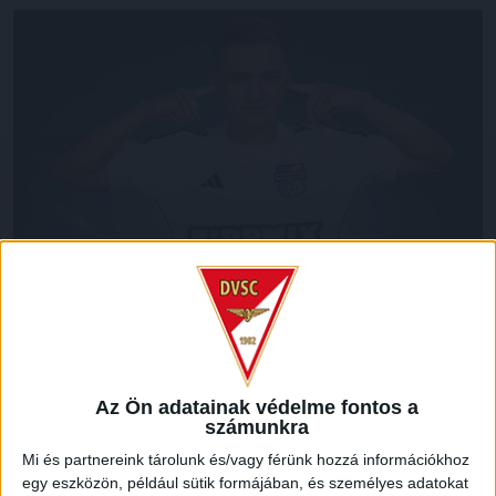
Többen is szerepet kaptak a hétvégén a
másodosztályban kölcsönben futballozó fiataljaink
közül.
Az Ön adatainak védelme fontos a
számunkra
A Gyirmóttal döntetlent játszott (1-1) BVSC-ben Erdélyi
Mi és partnereink tárolunk és/vagy férünk hozzá információkhoz
Benedek kapus kezdett és végig védett, David Nwachukwu
egy eszközön, például sütik formájában, és személyes adatokat