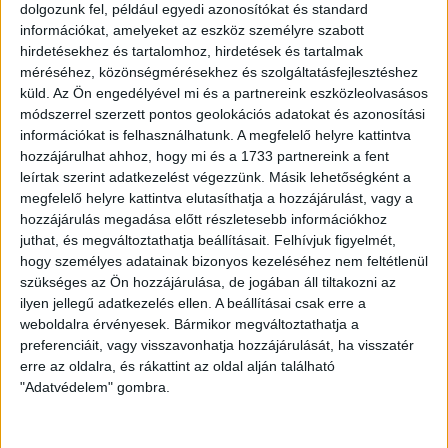
a 70. percben szállt be, Batai Tamás nem volt a keretben.
dolgozunk fel, például egyedi azonosítókat és standard
információkat, amelyeket az eszköz személyre szabott
A Békéscsabát 1-0 arányban legyőző Mezőkövesd
hirdetésekhez és tartalomhoz, hirdetések és tartalmak
együttesében Cibla Flórián a kezdőcsapat tagja volt, 78
méréséhez, közönségmérésekhez és szolgáltatásfejlesztéshez
percig tartózkodott a pályán, s ő szerezte csapata győztes
küld.
Az Ön engedélyével mi és a partnereink eszközleolvasásos
gólját a 46. percben. Hornyák Csaba és Doktor Zsolt ezúttal
módszerrel szerzett pontos geolokációs adatokat és azonosítási
nem állt be, a sérüléssel bajlódó Vidnyánszky Mátyás nem
információkat is felhasználhatunk. A megfelelő helyre kattintva
volt a keretben. Gyenti Kristóf a a Békéscsabában
hozzájárulhat ahhoz, hogy mi és a 1733 partnereink a fent
leírtak szerint adatkezelést végezzünk. Másik lehetőségként a
kezdőként 63 percet játszott, Kohut Máté még nem
megfelelő helyre kattintva elutasíthatja a hozzájárulást, vagy a
szerepelt a keretben.
hozzájárulás megadása előtt részletesebb információkhoz
juthat, és megváltoztathatja beállításait.
Felhívjuk figyelmét,
LEGUTÓBBI HÍREK
hogy személyes adatainak bizonyos kezeléséhez nem feltétlenül
szükséges az Ön hozzájárulása, de jogában áll tiltakozni az
ilyen jellegű adatkezelés ellen. A beállításai csak erre a
VAJDA BOTOND
VASÁRNAP 100
:
weboldalra érvényesek. Bármikor megváltoztathatja a
preferenciáit, vagy visszavonhatja hozzájárulását, ha visszatér
SZÁZALÉKNÁL IS TÖBBET KELL BELEADNUNK
erre az oldalra, és rákattint az oldal alján található
2026.08.07.
"Adatvédelem" gombra.
A DVSC-FC Copenhagen Konferencia Liga mérkőzés
örömteli eseménye volt, hogy sérüléséből felépülve