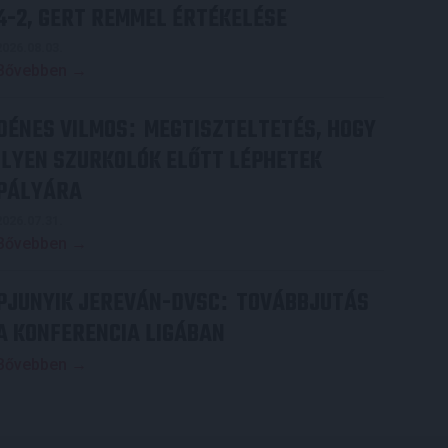
4-2, GERT REMMEL ÉRTÉKELÉSE
2026.08.03.
Bővebben →
DÉNES VILMOS
MEGTISZTELTETÉS, HOGY
:
ILYEN SZURKOLÓK ELŐTT LÉPHETEK
PÁLYÁRA
2026.07.31.
Bővebben →
PJUNYIK JEREVÁN-DVSC
TOVÁBBJUTÁS
:
A KONFERENCIA LIGÁBAN
Bővebben →