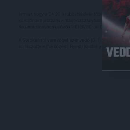
Ismert, hogy a DVSC a több játéklehetőség és az NB II-
kölcsönben játszatja a másodosztályban. Tehetségeink
Kozármislenyben győző (1-0) BVSC-be David Nwachukwu
A Soroksártól vereséget szenvedő (0-1) Mezőkövesd eg
is játszotta a mérkőzést. Gyenti Kristóf a Vasastól (0