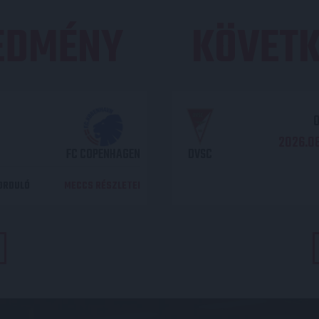
REDMÉNY
KÖVETK
O
2026.08
FC COPENHAGEN
DVSC
DORDULÓ
MECCS RÉSZLETEI