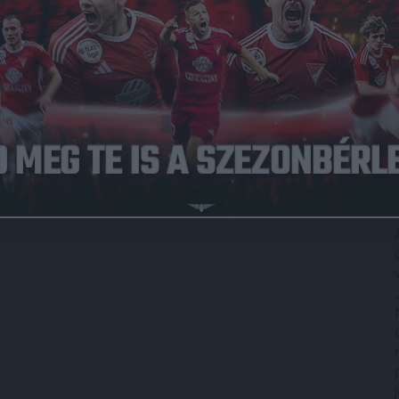
Közzétéve: 2024.11.11.
ben való fejlődés érdekében több fiatal játékosát is
 továbbra is szerepet kapnak, a hétvégén a
 a 74. percben állt be.
yüttesében Cibla Flórián a kezdőcsapat tagja volt, végig
-2) Békéscsabában kezdőként 60 percet töltött a pályán.