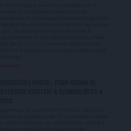
Az örmény Pjunyik Jereván búcsúztatása után a
bombaerős, válogatottakkal teletűzdelt, dán
rekordbajnok FC Copenhagen (Köbenhavn) együttesét
fogadta a Loki csütörtökön este az UEFA Konferencia
Liga 3. selejtezőkörének első mérkőzésén. A
kezdőcsapatban ott volt többek között Szécsi Márk,
Batik Bence és a DVSC-ben most debütáló Dénes
Vilmos is. A találkozót a hőség dacára mindkét gárda
viszonylag […]
Bővebben →
RENDKÍVÜLI HŐSÉG
TÖBB MÓDON IS
:
IGYEKSZIK SEGÍTENI A SZURKOLÓKAT A
DVSC
Nagy meccs vár csütörtökön 19 órától a Lokira és a
szurkolóira, csapatunk a dán FC Copenhagent fogadja
az UEFA Konferencia Liga selejtezőjében. Klubunk a
rendkívüli időjárási körülmények miatt több