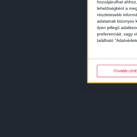
hozzájárulhat ahhoz,
lehetőségként a megf
részletesebb informác
adatainak bizonyos k
ilyen jellegű adatke
preferenciáit, vagy v
található "Adatvéde
TOVÁBBI LEH