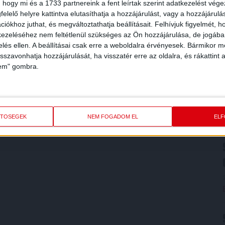
 hogy mi és a 1733 partnereink a fent leírtak szerint adatkezelést vég
elelő helyre kattintva elutasíthatja a hozzájárulást, vagy a hozzájárul
iókhoz juthat, és megváltoztathatja beállításait.
Felhívjuk figyelmét, 
ezeléséhez nem feltétlenül szükséges az Ön hozzájárulása, de jogában 
zelés ellen. A beállításai csak erre a weboldalra érvényesek. Bármikor m
isszavonhatja hozzájárulását, ha visszatér erre az oldalra, és rákattint a
lem" gombra.
ETŐSÉGEK
NEM FOGADOM EL
EL