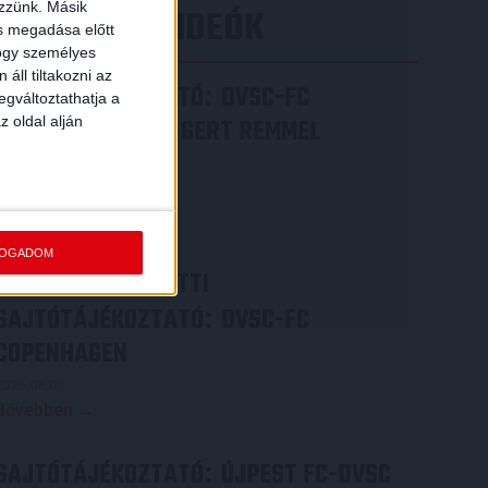
ezzünk. Másik
LEGÚJABB VIDEÓK
ás megadása előtt
hogy személyes
áll tiltakozni az
SAJTÓTÁJÉKOZTATÓ
DVSC-FC
:
egváltoztathatja a
z oldal alján
COPENHAGEN 0-3, GERT REMMEL
ÉRTÉKELÉSE
2026.08.07.
Bővebben →
FOGADOM
VIDEÓ! MECCS ELŐTTI
SAJTÓTÁJÉKOZTATÓ
DVSC-FC
:
COPENHAGEN
2026.08.05.
Bővebben →
SAJTÓTÁJÉKOZTATÓ
ÚJPEST FC-DVSC
: