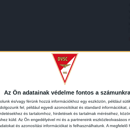
Az Ön adatainak védelme fontos a számunkr
rolunk és/vagy férünk hozzá információkhoz egy eszközön, például süti
olgozunk fel, például egyedi azonosítókat és standard információkat,
irdetésekhez és tartalomhoz, hirdetések és tartalmak méréséhez, kö
shez küld.
Az Ön engedélyével mi és a partnereink eszközleolvasásos m
datokat és azonosítási információkat is felhasználhatunk. A megfelelő h