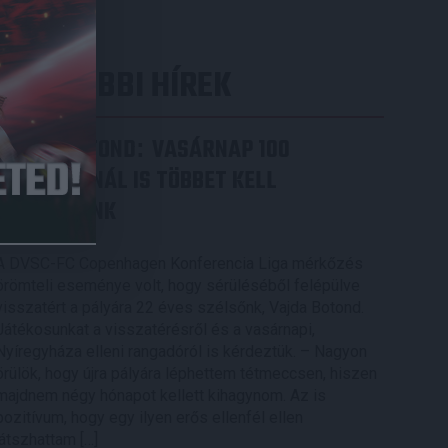
LEGUTÓBBI HÍREK
VAJDA BOTOND
VASÁRNAP 100
:
SZÁZALÉKNÁL IS TÖBBET KELL
BELEADNUNK
2026.08.07.
A DVSC-FC Copenhagen Konferencia Liga mérkőzés
örömteli eseménye volt, hogy sérüléséből felépülve
visszatért a pályára 22 éves szélsőnk, Vajda Botond.
Játékosunkat a visszatérésről és a vasárnapi,
Nyíregyháza elleni rangadóról is kérdeztük. – Nagyon
örülök, hogy újra pályára léphettem tétmeccsen, hiszen
majdnem négy hónapot kellett kihagynom. Az is
pozitívum, hogy egy ilyen erős ellenfél ellen
játszhattam […]