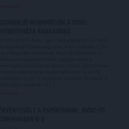
Bővebben →
SZURKOLÓI INFORMÁCIÓK A DVSC-
NYÍREGYHÁZA RANGADÓRA
A DVSC az OTP Bank Liga 3. fordulójában az ősi rivális
Nyíregyházát fogadja augusztus 9-én, vasárnap 17.30-
kor a Nagyerdei Stadionban. Nagy az érdeklődés, a
találkozóra megvásárolhatók a jegyek online, a
www.nagyerdeistadion.hu oldalon, illetve személyesen
a stadion pénztáraiban (nyitva hétköznap 10 és 18,
szombaton 10 és 15 óra között, vasárnap 10 órától). A
DVSC Store vasárnap 12 […]
Bővebben →
ÉRVÉNYESÜLT A PAPÍRFORMA
DVSC-FC
:
COPENHAGEN 0-3
2026.08.06.