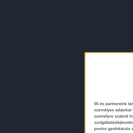
Mi és partnereink tá
személyes adatokat d
személyre szabott h
szolgáltatásfejleszté
pontos geolokációs a