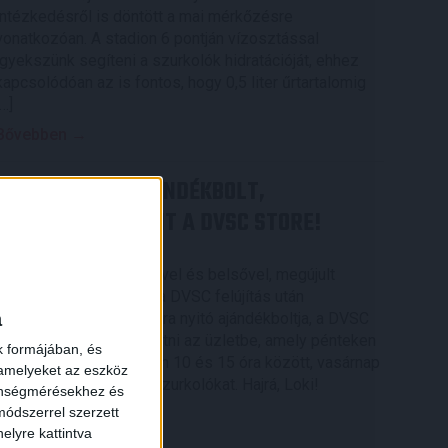
intézkedésről is döntött a mai mérkőzésre
vonatkozóan. A stadion 6 pontján vízosztással
igyekszünk segíteni a szurkolók hidratációját, ehhez
kapcsolódóan az is fontos, hogy 0,5 liter űrtartalomig
[…]
Bővebben →
MEGÚJULT AZ AJÁNDÉKBOLT,
CSÜTÖRTÖKÖN NYIT A DVSC STORE!
2026.08.05.
Ízléses, korszerű külsővel és belsővel, megújult
kínálattal vár mindenkit a DVSC felújítás után
a
csütörtökön 16 órakor újra nyitó ajándékboltja, a DVSC
Store. Érdemes ellátogatni az üzletbe, amely pénteken
k formájában, és
10 és 18 óra, szombaton 10 és 15 óra között, vasárnap
 amelyeket az eszköz
pedig 12 órától várja a szurkolókat. Hajrá, Loki!
zönségmérésekhez és
ódszerrel szerzett
Bővebben →
elyre kattintva