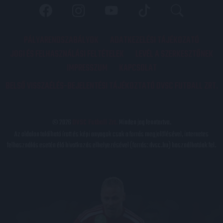
PÁLYARENDSZABÁLYOK
ADATKEZELÉSI TÁJÉKOZATÓ
JOGI ÉS FELHASZNÁLÁSI FELTÉTELEK
LEVÉL A SZERKESZTŐNEK
IMPRESSZUM
KAPCSOLAT
BELSŐ VISSZAÉLÉS-BEJELENTÉSI TÁJÉKOZTATÓ DVSC FUTBALL ZRT.
© 2026
DVSC Futball Zrt.
Minden jog fenntartva.
Az oldalon található írott és képi anyagok csak a forrás megjelölésével, internetes
felhasználás esetén élő hivatkozás elhelyezésével (forrás: dvsc.hu) használhatóak fel.