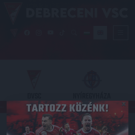
DVSC
NYÍREGYHÁZA
×
SPARTACUS
OTP BANK LIGA 3. FORDULÓ
2026.08.09. - 17
30
Nagyerdei Stadion
: