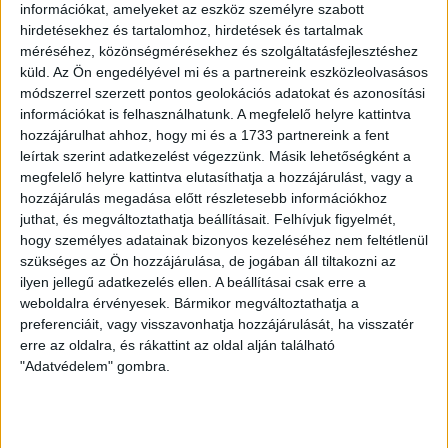
információkat, amelyeket az eszköz személyre szabott
hirdetésekhez és tartalomhoz, hirdetések és tartalmak
Legyél a DVSC-család tagja! Minden fontos információ a
méréséhez, közönségmérésekhez és szolgáltatásfejlesztéshez
bérletárusításról itt!
küld.
Az Ön engedélyével mi és a partnereink eszközleolvasásos
módszerrel szerzett pontos geolokációs adatokat és azonosítási
információkat is felhasználhatunk. A megfelelő helyre kattintva
LEGUTÓBBI HÍREK
hozzájárulhat ahhoz, hogy mi és a 1733 partnereink a fent
leírtak szerint adatkezelést végezzünk. Másik lehetőségként a
megfelelő helyre kattintva elutasíthatja a hozzájárulást, vagy a
hozzájárulás megadása előtt részletesebb információkhoz
ÉRVÉNYESÜLT A PAPÍRFORMA
DVSC-FC
:
juthat, és megváltoztathatja beállításait.
Felhívjuk figyelmét,
COPENHAGEN 0-3
hogy személyes adatainak bizonyos kezeléséhez nem feltétlenül
szükséges az Ön hozzájárulása, de jogában áll tiltakozni az
2026.08.06.
ilyen jellegű adatkezelés ellen. A beállításai csak erre a
Az örmény Pjunyik Jereván búcsúztatása után a bombaerős,
weboldalra érvényesek. Bármikor megváltoztathatja a
válogatottakkal teletűzdelt, dán rekordbajnok FC
preferenciáit, vagy visszavonhatja hozzájárulását, ha visszatér
Copenhagen (Köbenhavn) együttesét fogadta a Loki
erre az oldalra, és rákattint az oldal alján található
csütörtökön este az UEFA Konferencia Liga 3.
"Adatvédelem" gombra.
selejtezőkörének első mérkőzésén. A kezdőcsapatban ott
volt többek között Szécsi Márk, Batik Bence és a DVSC-ben
most debütáló Dénes Vilmos is. A találkozót a hőség dacára
mindkét gárda viszonylag […]