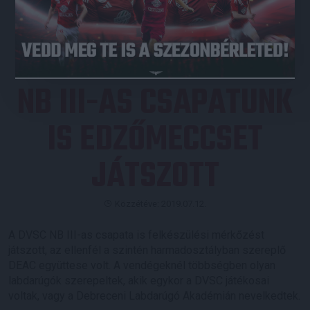
JEGYVÁSÁRLÁS
NB III-AS CSAPATUNK
IS EDZŐMECCSET
JÁTSZOTT
Közzétéve: 2019.07.12.
A DVSC NB III-as csapata is felkészülési mérkőzést
játszott, az ellenfél a szintén harmadosztályban szereplő
DEAC együttese volt. A vendégeknél többségben olyan
labdarúgók szerepeltek, akik egykor a DVSC játékosai
voltak, vagy a Debreceni Labdarúgó Akadémián nevelkedtek.