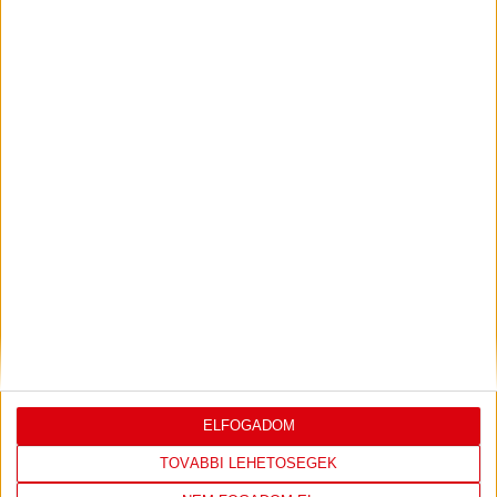
ILYEN SZURKOLÓK ELŐTT LÉPHETEK PÁLYÁRA
2026.07.31.
Bővebben →
PJUNYIK JEREVÁN-DVSC
TOVÁBBJUTÁS A
:
KONFERENCIA LIGÁBAN
Bővebben →
LEGUTÓBBI EREDMÉNY
ELFOGADOM
TOVÁBBI LEHETŐSÉGEK