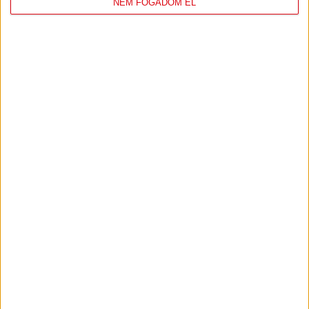
NEM FOGADOM EL
DVSC
FC
COPENHAGEN
19
:
00
2026-08-
KONFERENCIA LIGA 3.
MECCS
06 19:00
SELEJTEZŐFDORDULÓ
RÉSZLETEI
TOVÁBBI EREDMÉNYEK
KÖVETKEZŐ MÉRKŐZÉS