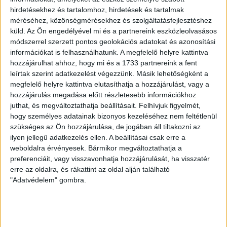
HB
hirdetésekhez és tartalomhoz, hirdetések és tartalmak
méréséhez, közönségmérésekhez és szolgáltatásfejlesztéshez
LEGUTÓBBI HÍREK
küld.
Az Ön engedélyével mi és a partnereink eszközleolvasásos
módszerrel szerzett pontos geolokációs adatokat és azonosítási
információkat is felhasználhatunk. A megfelelő helyre kattintva
KIKAPOTT A KIS LOKI
hozzájárulhat ahhoz, hogy mi és a 1733 partnereink a fent
leírtak szerint adatkezelést végezzünk. Másik lehetőségként a
2026.08.08.
megfelelő helyre kattintva elutasíthatja a hozzájárulást, vagy a
A DVSC II. szombaton Pallagon a Füzesabony gárdáját
hozzájárulás megadása előtt részletesebb információkhoz
fogadta az NB III. Észak-keleti csoport 3. fordulójában, s
juthat, és megváltoztathatja beállításait.
Felhívjuk figyelmét,
ezúttal nem tudott pontot szerezni. NB III. Észak-keleti
hogy személyes adatainak bizonyos kezeléséhez nem feltétlenül
csoport, 3. forduló. DVSC II.-Füzesabony 1-2 (1-1). Pallag,
szükséges az Ön hozzájárulása, de jogában áll tiltakozni az
200 néző, vezette: Oswald D. DVSC II.: Tuska – Myrtaj (Kiss
ilyen jellegű adatkezelés ellen. A beállításai csak erre a
M., 46.), Farkas T., Macsó (Lovas, 75.), Vincze T., Hermann
weboldalra érvényesek. Bármikor megváltoztathatja a
(Gyenti, […]
preferenciáit, vagy visszavonhatja hozzájárulását, ha visszatér
erre az oldalra, és rákattint az oldal alján található
Bővebben →
"Adatvédelem" gombra.
70 ÉVES LETT KEREKES GYÖRGY, A VALAHA
VOLT EGYIK LEGJOBB DEBRECENI CSATÁR