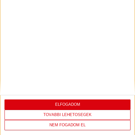
PJUNYIK JEREVÁN-DVSC
TOVÁBBJUTÁS A
:
KONFERENCIA LIGÁBAN
Bővebben →
LEGUTÓBBI EREDMÉNY
ELFOGADOM
TOVÁBBI LEHETŐSÉGEK
DVSC
FC
NEM FOGADOM EL
COPENHAGEN