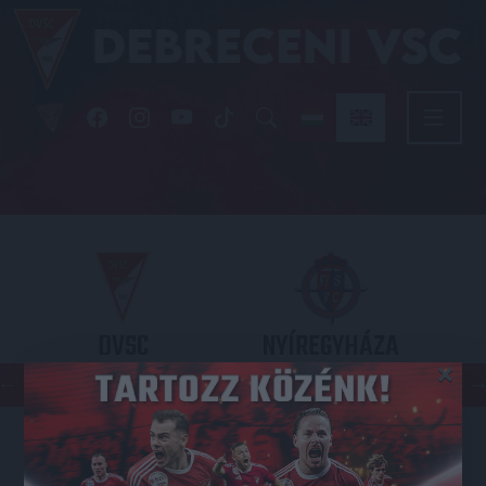
DVSC
NYÍREGYHÁZA
×
SPARTACUS
OTP BANK LIGA 3. FORDULÓ
2026.08.09. - 17
30
Nagyerdei Stadion
: