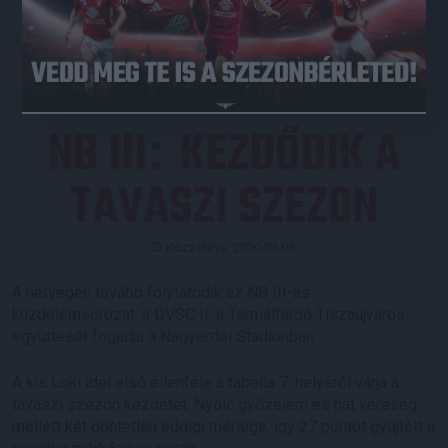
JEGYVÁSÁRLÁS
NB III
KEZDŐDIK A
:
TAVASZI SZEZON
Közzétéve: 2020.03.06.
A hétvégén tovább folytatódik az NB III-as
küzdelemsorozat, a DVSC II. a Termálfürdő Tiszaújváros
együttesét fogadja a Nagyerdei Stadionban.
A kis Loki idei első ellenfele a tabella 7. helyéről várja a
tavaszi szezon kezdetét. Nyolc győzelem és hat vereség
mellett két döntetlen eddigi mérlege, így 27 pontot gyűjtött a