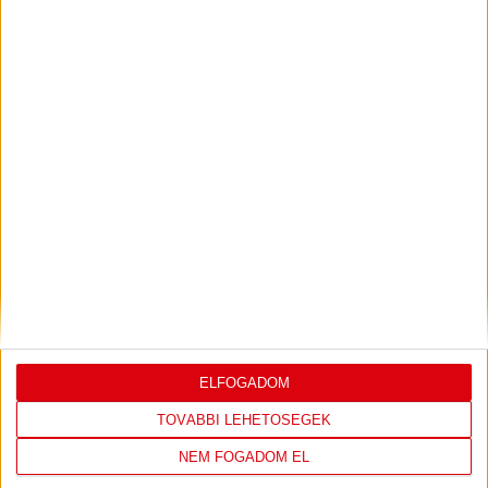
PJUNYIK JEREVÁN-DVSC
TOVÁBBJUTÁS A
:
KONFERENCIA LIGÁBAN
Bővebben →
LEGUTÓBBI EREDMÉNY
ELFOGADOM
TOVÁBBI LEHETŐSÉGEK
DVSC
FC
NEM FOGADOM EL