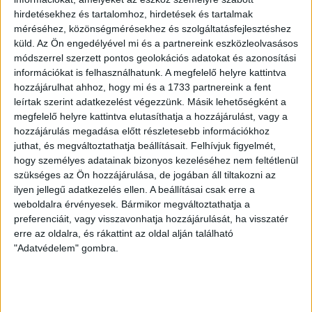
LEGUTÓBBI HÍREK
hirdetésekhez és tartalomhoz, hirdetések és tartalmak
méréséhez, közönségmérésekhez és szolgáltatásfejlesztéshez
küld.
Az Ön engedélyével mi és a partnereink eszközleolvasásos
70 ÉVES LETT KEREKES GYÖRGY, A VALAHA
módszerrel szerzett pontos geolokációs adatokat és azonosítási
VOLT EGYIK LEGJOBB DEBRECENI CSATÁR
információkat is felhasználhatunk. A megfelelő helyre kattintva
hozzájárulhat ahhoz, hogy mi és a 1733 partnereink a fent
2026.08.08.
leírtak szerint adatkezelést végezzünk. Másik lehetőségként a
Ma ünnepli 70. születésnapját Kerekes György. A debreceni
megfelelő helyre kattintva elutasíthatja a hozzájárulást, vagy a
születésű támadó a debreceni Titászban, majd a DMTE-ben
hozzájárulás megadása előtt részletesebb információkhoz
kezdte, később játszott Pécsen, az Újpestben, az FTC-ben
juthat, és megváltoztathatja beállításait.
Felhívjuk figyelmét,
és a Videotonban is, ám pályafutása csúcspontját
hogy személyes adatainak bizonyos kezeléséhez nem feltétlenül
egyértelműen a Lokiban töltött évek jelentették. A népszerű
szükséges az Ön hozzájárulása, de jogában áll tiltakozni az
Gurigának hihetetlen érzéke volt a játékhoz és a
ilyen jellegű adatkezelés ellen. A beállításai csak erre a
gólszerzéshez, amit jól mutat, hogy a DMVSC-ben eltöltött
weboldalra érvényesek. Bármikor megváltoztathatja a
[…]
preferenciáit, vagy visszavonhatja hozzájárulását, ha visszatér
erre az oldalra, és rákattint az oldal alján található
Bővebben →
"Adatvédelem" gombra.
VAJDA BOTOND
VASÁRNAP 100
:
SZÁZALÉKNÁL IS TÖBBET KELL BELEADNUNK