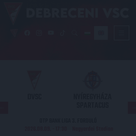
DVSC
NYÍREGYHÁZA
SPARTACUS
OTP BANK LIGA 3. FORDULÓ
2026.08.09. - 17
30
Nagyerdei Stadion
: