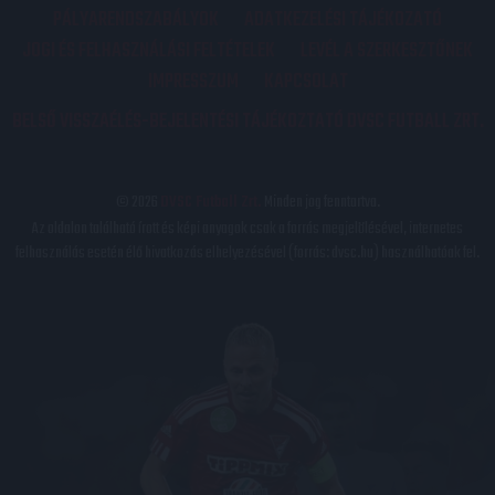
PÁLYARENDSZABÁLYOK
ADATKEZELÉSI TÁJÉKOZATÓ
JOGI ÉS FELHASZNÁLÁSI FELTÉTELEK
LEVÉL A SZERKESZTŐNEK
IMPRESSZUM
KAPCSOLAT
BELSŐ VISSZAÉLÉS-BEJELENTÉSI TÁJÉKOZTATÓ DVSC FUTBALL ZRT.
© 2026
DVSC Futball Zrt.
Minden jog fenntartva.
Az oldalon található írott és képi anyagok csak a forrás megjelölésével, internetes
felhasználás esetén élő hivatkozás elhelyezésével (forrás: dvsc.hu) használhatóak fel.