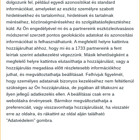
59.) – Balla (Mező, 88.) Sipos, Kovács G., Farkas –
dolgozunk fel, például egyedi azonosítókat és standard
információkat, amelyeket az eszköz személyre szabott
Maruscsák (Székelyhidi, 74.), Kenderesi (Simon, 46.)
hirdetésekhez és tartalomhoz, hirdetések és tartalmak
méréséhez, közönségmérésekhez és szolgáltatásfejlesztéshez
Gól: 0-1
Kovács G. (24.),
0-2
Maruscsák, (38.),
1-2
Tarlósi
küld.
Az Ön engedélyével mi és a partnereink eszközleolvasásos
(42.),
1-3
Sipos (60.),
1-4
Baranyai (80.),
1-5
Székelyhidi (87.)
módszerrel szerzett pontos geolokációs adatokat és azonosítási
információkat is felhasználhatunk. A megfelelő helyre kattintva
Kiállítva:
Rédei (36.), Sike (56.)
hozzájárulhat ahhoz, hogy mi és a 1733 partnereink a fent
leírtak szerint adatkezelést végezzünk. Másik lehetőségként a
LEGUTÓBBI HÍREK
megfelelő helyre kattintva elutasíthatja a hozzájárulást, vagy a
hozzájárulás megadása előtt részletesebb információkhoz
juthat, és megváltoztathatja beállításait.
Felhívjuk figyelmét,
70 ÉVES LETT KEREKES GYÖRGY, A VALAHA
hogy személyes adatainak bizonyos kezeléséhez nem feltétlenül
szükséges az Ön hozzájárulása, de jogában áll tiltakozni az
VOLT EGYIK LEGJOBB DEBRECENI CSATÁR
ilyen jellegű adatkezelés ellen. A beállításai csak erre a
weboldalra érvényesek. Bármikor megváltoztathatja a
2026.08.08.
preferenciáit, vagy visszavonhatja hozzájárulását, ha visszatér
Ma ünnepli 70. születésnapját Kerekes György. A debreceni
erre az oldalra, és rákattint az oldal alján található
születésű támadó a debreceni Titászban, majd a DMTE-ben
"Adatvédelem" gombra.
kezdte, később játszott Pécsen, az Újpestben, az FTC-ben
és a Videotonban is, ám pályafutása csúcspontját
egyértelműen a Lokiban töltött évek jelentették. A népszerű