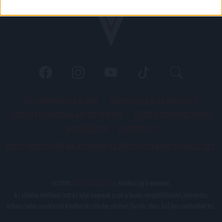
PÁLYARENDSZABÁLYOK
ADATKEZELÉSI TÁJÉKOZATÓ
JOGI ÉS FELHASZNÁLÁSI FELTÉTELEK
LEVÉL A SZERKESZTŐNEK
IMPRESSZUM
KAPCSOLAT
BELSŐ VISSZAÉLÉS-BEJELENTÉSI TÁJÉKOZTATÓ DVSC FUTBALL ZRT.
© 2026
DVSC Futball Zrt.
Minden jog fenntartva.
Az oldalon található írott és képi anyagok csak a forrás megjelölésével, internetes
felhasználás esetén élő hivatkozás elhelyezésével (forrás: dvsc.hu) használhatóak fel.