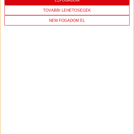
LEGUTÓBBI EREDMÉNY
ELFOGADOM
TOVÁBBI LEHETŐSÉGEK
NEM FOGADOM EL
DVSC
FC
COPENHAGEN
0
-
3
2026-08-
KONFERENCIA LIGA 3.
MECCS
06 19:00
SELEJTEZŐFDORDULÓ
RÉSZLETEI
TOVÁBBI EREDMÉNYEK