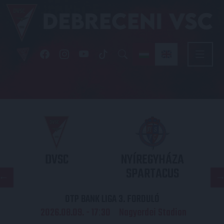
DVSC
NYÍREGYHÁZA
SPARTACUS
OTP BANK LIGA 3. FORDULÓ
2026.08.09. - 17
30
Nagyerdei Stadion
: