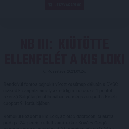
JEGYVÁSÁRLÁS
NB III
KIÜTÖTTE
:
ELLENFELÉT A KIS LOKI
Közzétéve: 2021.09.26.
Rendkívül fontos bajnokit vívott vasárnap délután a DVSC
második csapata, amely az eddig mindössze 1 pontot
szerző Salgótarján otthonában vendégszerepelt a Keleti
csoport 9. fordulójában.
Remekül kezdett a kis Loki, az első debreceni találatra
pedig a 24. percig kellett várni, ekkor Kovács Gergő