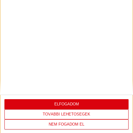
PJUNYIK JEREVÁN-DVSC
TOVÁBBJUTÁS A
:
KONFERENCIA LIGÁBAN
Bővebben →
LEGUTÓBBI EREDMÉNY
ELFOGADOM
TOVÁBBI LEHETŐSÉGEK
DVSC
FC
NEM FOGADOM EL