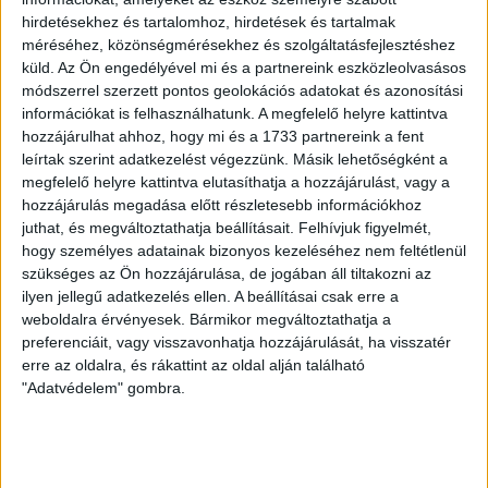
hirdetésekhez és tartalomhoz, hirdetések és tartalmak
LEGUTÓBBI HÍREK
méréséhez, közönségmérésekhez és szolgáltatásfejlesztéshez
küld.
Az Ön engedélyével mi és a partnereink eszközleolvasásos
módszerrel szerzett pontos geolokációs adatokat és azonosítási
információkat is felhasználhatunk. A megfelelő helyre kattintva
VAJDA BOTOND
VASÁRNAP 100
:
hozzájárulhat ahhoz, hogy mi és a 1733 partnereink a fent
SZÁZALÉKNÁL IS TÖBBET KELL BELEADNUNK
leírtak szerint adatkezelést végezzünk. Másik lehetőségként a
megfelelő helyre kattintva elutasíthatja a hozzájárulást, vagy a
2026.08.07.
hozzájárulás megadása előtt részletesebb információkhoz
A DVSC-FC Copenhagen Konferencia Liga mérkőzés
juthat, és megváltoztathatja beállításait.
Felhívjuk figyelmét,
örömteli eseménye volt, hogy sérüléséből felépülve
hogy személyes adatainak bizonyos kezeléséhez nem feltétlenül
visszatért a pályára 22 éves szélsőnk, Vajda Botond.
szükséges az Ön hozzájárulása, de jogában áll tiltakozni az
Játékosunkat a visszatérésről és a vasárnapi, Nyíregyháza
ilyen jellegű adatkezelés ellen. A beállításai csak erre a
elleni rangadóról is kérdeztük. – Nagyon örülök, hogy újra
weboldalra érvényesek. Bármikor megváltoztathatja a
preferenciáit, vagy visszavonhatja hozzájárulását, ha visszatér
pályára léphettem tétmeccsen, hiszen majdnem négy
erre az oldalra, és rákattint az oldal alján található
hónapot kellett kihagynom. Az is pozitívum, hogy egy ilyen
"Adatvédelem" gombra.
erős ellenfél ellen játszhattam […]
Bővebben →
SZURKOLÓI INFORMÁCIÓK A DVSC-