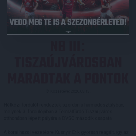
JEGYVÁSÁRLÁS
NB III
:
TISZAÚJVÁROSBAN
MARADTAK A PONTOK
Közzétéve: 2020.08.13.
Hétközi fordulót rendeztek szerdán a harmadosztályban,
melynek 3. fordulójában a Termálfürdő Tiszaújváros
otthonában lépett pályára a DVSC második csapata.
A korai hazai vezetésre Kusnyír Erik gyorsan reagált, így az