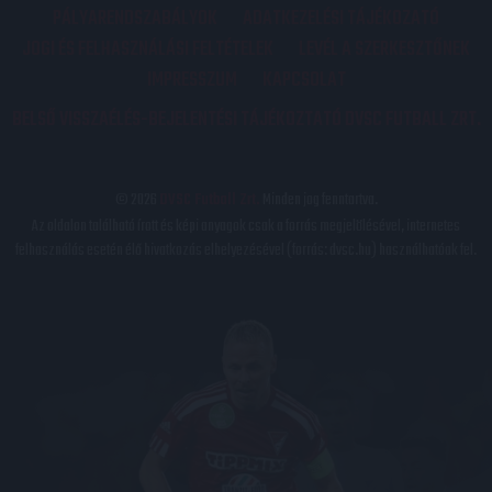
PÁLYARENDSZABÁLYOK
ADATKEZELÉSI TÁJÉKOZATÓ
JOGI ÉS FELHASZNÁLÁSI FELTÉTELEK
LEVÉL A SZERKESZTŐNEK
IMPRESSZUM
KAPCSOLAT
BELSŐ VISSZAÉLÉS-BEJELENTÉSI TÁJÉKOZTATÓ DVSC FUTBALL ZRT.
© 2026
DVSC Futball Zrt.
Minden jog fenntartva.
Az oldalon található írott és képi anyagok csak a forrás megjelölésével, internetes
felhasználás esetén élő hivatkozás elhelyezésével (forrás: dvsc.hu) használhatóak fel.