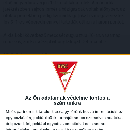
első negyedóra végén 1-1-re álltak a felek. A második
játékrészben sajnos ismét a házigazdák voltak előnyben, az
utolsó percekben pedig harmadik góljukat is megszerezték,
így 3-1-es végeredménnyel tartották otthon a három pontot.
A kis Loki következő meccsét augusztus 16-án, vasárnap
rendezik, amikor a Sajóbábony látogat Debrecenbe.
NB III Keleti csoport 3. forduló
Termálfürdő Tiszaújváros-DVSC II. 3–1 (1-1)
DVSC II:
Hrabina – Lakatos B., Kovács R., Gellén, Fűzfői
(Bene, 79.) – Bévárdi (Szabó Á., 83.), Kusnyír, Sárosi, Juhász
(Bökönyi, 69.) – Nikitscher, Sármány
Az Ön adatainak védelme fontos a
számunkra
Gól:
Kusnyír
Mi és partnereink tárolunk és/vagy férünk hozzá információkhoz
egy eszközön, például sütik formájában, és személyes adatokat
dolgozunk fel, például egyedi azonosítókat és standard
információkat, amelyeket az eszköz személyre szabott