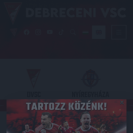
DVSC
NYÍREGYHÁZA
×
SPARTACUS
OTP BANK LIGA 3. FORDULÓ
2026.08.09. - 17
30
Nagyerdei Stadion
: