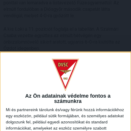
ponttal van lemaradva a listavezető Füzesgyarmattól. Az
elmúlt fordulóban a Diósgyőr második csapatát látta
vendégül, melyet 4-0-ra győzött le.
A kis Loki a 11. pozíciót foglalja el a tabellán. A Szatmári
Csaba vezette együttes az elmúlt hétvégén egy
önbizalomnövelő sikert aratott, ugyanis 6-0-ra kiütötte az
Ózdot idegenben.
Különleges hangulatú mérkőzés lesz, hisz ellenfelünkben
több játékosunk is szerepel kölcsönben.
Sok szeretettel várunk minden kedves érdeklődőt a
vasárnap délutáni városi rangadóra!
Az Ön adatainak védelme fontos a
számunkra
HB
Mi és partnereink tárolunk és/vagy férünk hozzá információkhoz
LEGUTÓBBI HÍREK
egy eszközön, például sütik formájában, és személyes adatokat
dolgozunk fel, például egyedi azonosítókat és standard
információkat, amelyeket az eszköz személyre szabott