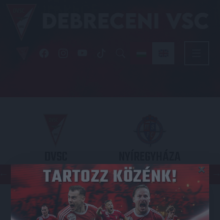
DVSC
NYÍREGYHÁZA
×
SPARTACUS
OTP BANK LIGA 3. FORDULÓ
2026.08.09. - 17
30
Nagyerdei Stadion
: