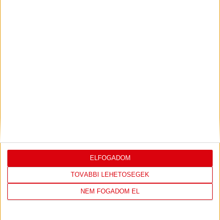
KONFERENCIA LIGÁBAN
Bővebben →
LEGUTÓBBI EREDMÉNY
ELFOGADOM
TOVÁBBI LEHETŐSÉGEK
DVSC
FC
COPENHAGEN
NEM FOGADOM EL