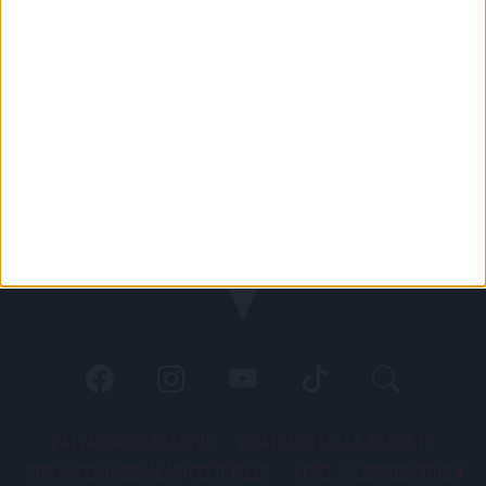
PÁLYARENDSZABÁLYOK
ADATKEZELÉSI TÁJÉKOZATÓ
JOGI ÉS FELHASZNÁLÁSI FELTÉTELEK
LEVÉL A SZERKESZTŐNEK