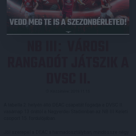
JEGYVÁSÁRLÁS
NB III
VÁROSI
:
RANGADÓT JÁTSZIK A
DVSC II.
Közzétéve: 2019.11.15.
A tabella 2. helyén álló DEAC csapatát fogadja a DVSC II.
vasárnap 13 órától a Nagyerdei Stadionban az NB III Keleti
csoport 15. fordulójában.
Jól szerepel a DEAC a harmadosztályban, mindössze négy