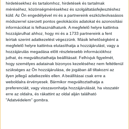
70 ÉVES LETT KEREKES GYÖRGY, A VALAHA
hirdetésekhez és tartalomhoz, hirdetések és tartalmak
méréséhez, közönségmérésekhez és szolgáltatásfejlesztéshez
VOLT EGYIK LEGJOBB DEBRECENI CSATÁR
küld.
Az Ön engedélyével mi és a partnereink eszközleolvasásos
módszerrel szerzett pontos geolokációs adatokat és azonosítási
2026.08.08.
információkat is felhasználhatunk. A megfelelő helyre kattintva
Ma ünnepli 70. születésnapját Kerekes György. A debreceni
hozzájárulhat ahhoz, hogy mi és a 1733 partnereink a fent
születésű támadó a debreceni Titászban, majd a DMTE-ben
leírtak szerint adatkezelést végezzünk. Másik lehetőségként a
kezdte, később játszott Pécsen, az Újpestben, az FTC-ben
megfelelő helyre kattintva elutasíthatja a hozzájárulást, vagy a
és a Videotonban is, ám pályafutása csúcspontját
hozzájárulás megadása előtt részletesebb információkhoz
egyértelműen a Lokiban töltött évek jelentették. A népszerű
juthat, és megváltoztathatja beállításait.
Felhívjuk figyelmét,
Gurigának hihetetlen érzéke volt a játékhoz és a
hogy személyes adatainak bizonyos kezeléséhez nem feltétlenül
gólszerzéshez, amit jól mutat, hogy a DMVSC-ben eltöltött
szükséges az Ön hozzájárulása, de jogában áll tiltakozni az
[…]
ilyen jellegű adatkezelés ellen. A beállításai csak erre a
weboldalra érvényesek. Bármikor megváltoztathatja a
Bővebben →
preferenciáit, vagy visszavonhatja hozzájárulását, ha visszatér
erre az oldalra, és rákattint az oldal alján található
VAJDA BOTOND
VASÁRNAP 100
:
"Adatvédelem" gombra.
SZÁZALÉKNÁL IS TÖBBET KELL BELEADNUNK
2026.08.07.
A DVSC-FC Copenhagen Konferencia Liga mérkőzés