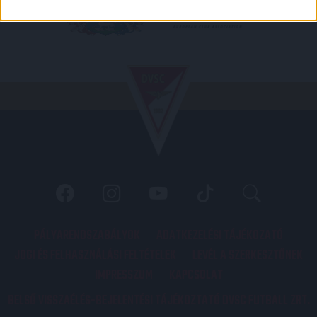
PÁLYARENDSZABÁLYOK
ADATKEZELÉSI TÁJÉKOZATÓ
JOGI ÉS FELHASZNÁLÁSI FELTÉTELEK
LEVÉL A SZERKESZTŐNEK
IMPRESSZUM
KAPCSOLAT
BELSŐ VISSZAÉLÉS-BEJELENTÉSI TÁJÉKOZTATÓ DVSC FUTBALL ZRT.