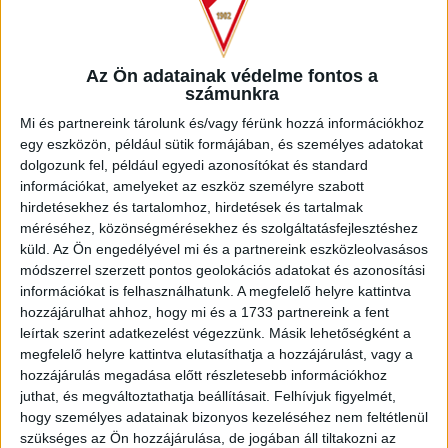
jogértelmezése szerint ételt (pl. szotyit) és italt (pl. sört)
nem lehet kivinni-felvinni-bevinni a lelátóra…
Az Ön adatainak védelme fontos a
Ennél jóval nagyobb örömet okozott, hogy a fél óra elteltével
számunkra
a DVSC megszerezte a vezetést! Szécsi lépett ki a
Mi és partnereink tárolunk és/vagy férünk hozzá információkhoz
védővonalból, jól centerezett Pintérnek, aki közelről nem
egy eszközön, például sütik formájában, és személyes adatokat
hibázott (1-0). A félidő hátralévő részében a Loki dominált,
dolgozunk fel, például egyedi azonosítókat és standard
meg is duplázta előnyét. Három perccel a szünet előtt
információkat, amelyeket az eszköz személyre szabott
Szécsi remek cselek után újabb szép gólpasszt adott,
hirdetésekhez és tartalomhoz, hirdetések és tartalmak
ezúttal Bárány lőtt közelről a a győri kapuba (2-0).
méréséhez, közönségmérésekhez és szolgáltatásfejlesztéshez
küld.
Az Ön engedélyével mi és a partnereink eszközleolvasásos
A második játékrész is debreceni helyzettel kezdődött, az
módszerrel szerzett pontos geolokációs adatokat és azonosítási
53. percben a jól játszó Pintér cselezett ki minden
információkat is felhasználhatunk. A megfelelő helyre kattintva
szembejövőt, de ziccerben mellé lőtt. Nem sokkal később
hozzájárulhat ahhoz, hogy mi és a 1733 partnereink a fent
Szécsi sem tévesztett sokat, egyértelmű volt, melyik
leírtak szerint adatkezelést végezzünk. Másik lehetőségként a
csapat nyeri a mérkőzést. A harmadik DVSC-gólt végül
megfelelő helyre kattintva elutasíthatja a hozzájárulást, vagy a
néhány hazai és győri lehetőség után Tischler szerezte a
hozzájárulás megadása előtt részletesebb információkhoz
hajrában, miután a három gólpasszt kiosztó Szécsi átadását
juthat, és megváltoztathatja beállításait.
Felhívjuk figyelmét,
hogy személyes adatainak bizonyos kezeléséhez nem feltétlenül
váltotta gólra éles szögből (3-0).
szükséges az Ön hozzájárulása, de jogában áll tiltakozni az