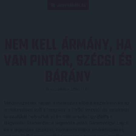
JEGYVÁSÁRLÁS
NEM KELL ÁRMÁNY, HA
VAN PINTÉR, SZÉCSI ÉS
BÁRÁNY
Közzétéve: 2020.11.01.
Mindenszentek napján a mérkőzés előtt a tiszteleten és az
emlékezésen volt a hangsúly: a DVSC vezetői és szurkolói
koszorúkat helyeztek el és mécseseket gyújtotta a
Nagyerdei Stadionban a legendás edző, Garamvölgyi Lajos
és a legendás szurkoló, Komáromi Gábor emlékművénél,