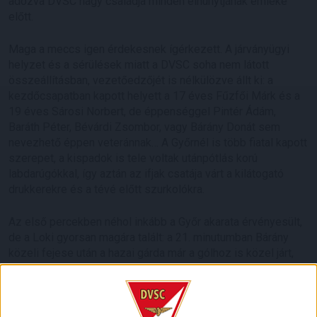
adózva DVSC nagy családja minden elhunytjának emléke
előtt.
Maga a meccs igen érdekesnek ígérkezett. A járványügyi
helyzet és a sérülések miatt a DVSC soha nem látott
összeállításban, vezetőedzőjét is nélkülözve állt ki: a
kezdőcsapatban kapott helyett a 17 éves Fűzfői Márk és a
19 éves Sárosi Norbert, de éppenséggel Pintér Ádám,
Baráth Péter, Bévárdi Zsombor, vagy Bárány Donát sem
nevezhető éppen veteránnak… A Győrnél is több fiatal kapott
szerepet, a kispadok is tele voltak utánpótlás korú
labdarúgókkal, így aztán az ifjak csatája várt a kilátogató
drukkerekre és a tévé előtt szurkolókra.
Az első percekben néhol inkább a Győr akarata érvényesült,
de a Loki gyorsan magára talált: a 21. minutumban Bárány
közeli fejese után a hazai gárda már a gólhoz is közel járt,
ám a labda a felső lécen csattant. A hangulat nem volt a
szokásos, ugyanis a debreceni ultracsoportok csendben
figyelték a találkozót. Mindennek talán köze lehetett ahhoz,
hogy a mérkőzés előtt nem sokkal kiderült, a hatóság