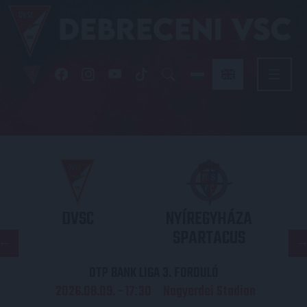
DVSC
NYÍREGYHÁZA
SPARTACUS
OTP BANK LIGA 3. FORDULÓ
2026.08.09. - 17
30
Nagyerdei Stadion
: