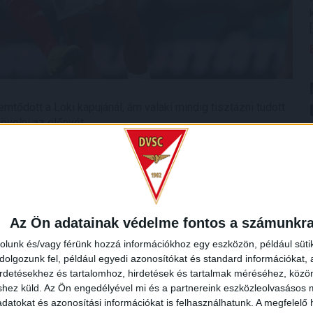
emtődött a Loki kapujánál, ám valaki mindig tisztázni tudott
övelni az előnyét.
jak rögtön lövőhelyzetbe került egy hiba után, ám a
. Továbbra is a Ferencváros játszott mezőnyfölényben, de a
nem sikerült vezetni. Sikerült viszont a hazaiaknak, akik az
védése után Zachariassen révén értékesítettek egy ziccert
Az Ön adatainak védelme fontos a számunkr
rolunk és/vagy férünk hozzá információkhoz egy eszközön, például süti
olgozunk fel, például egyedi azonosítókat és standard információkat,
irdetésekhez és tartalomhoz, hirdetések és tartalmak méréséhez, kö
shez küld.
Az Ön engedélyével mi és a partnereink eszközleolvasásos m
datokat és azonosítási információkat is felhasználhatunk. A megfelelő h