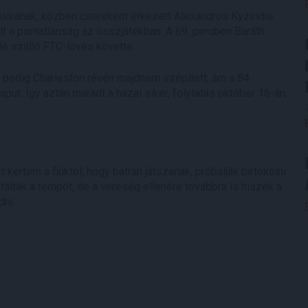
félórának, közben csereként érkezett Alexandros Kyziridis
olt a pontatlanság az összjátékban. A 69. percben Baráth
llé szálló FTC-lövés követte.
 pedig Charleston révén majdnem szépített, ám a 84.
put. Így aztán maradt a hazai siker, folytatás október 16-án,
kértem a fiúktól, hogy bátran játszanak, próbálják birtokolni
tálták a tempót, de a vereség ellenére továbbra is hiszek a
dni.