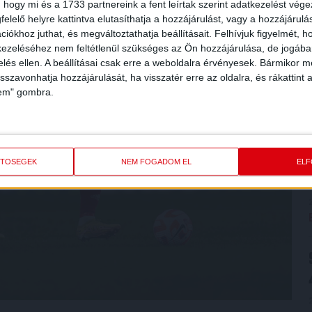
 hogy mi és a 1733 partnereink a fent leírtak szerint adatkezelést vég
elelő helyre kattintva elutasíthatja a hozzájárulást, vagy a hozzájárul
iókhoz juthat, és megváltoztathatja beállításait.
Felhívjuk figyelmét, 
ezeléséhez nem feltétlenül szükséges az Ön hozzájárulása, de jogában 
zelés ellen. A beállításai csak erre a weboldalra érvényesek. Bármikor m
isszavonhatja hozzájárulását, ha visszatér erre az oldalra, és rákattint a
lem" gombra.
ETŐSÉGEK
NEM FOGADOM EL
EL