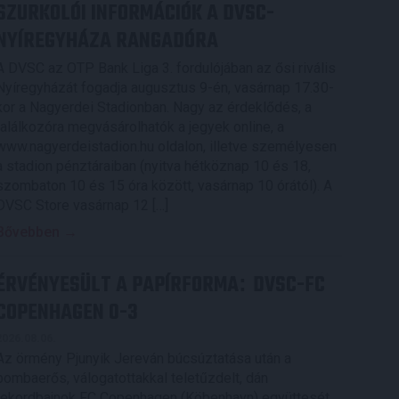
SZURKOLÓI INFORMÁCIÓK A DVSC-
NYÍREGYHÁZA RANGADÓRA
A DVSC az OTP Bank Liga 3. fordulójában az ősi rivális
Nyíregyházát fogadja augusztus 9-én, vasárnap 17.30-
kor a Nagyerdei Stadionban. Nagy az érdeklődés, a
találkozóra megvásárolhatók a jegyek online, a
www.nagyerdeistadion.hu oldalon, illetve személyesen
a stadion pénztáraiban (nyitva hétköznap 10 és 18,
szombaton 10 és 15 óra között, vasárnap 10 órától). A
DVSC Store vasárnap 12 […]
Bővebben →
ÉRVÉNYESÜLT A PAPÍRFORMA
DVSC-FC
:
COPENHAGEN 0-3
2026.08.06.
Az örmény Pjunyik Jereván búcsúztatása után a
bombaerős, válogatottakkal teletűzdelt, dán
rekordbajnok FC Copenhagen (Köbenhavn) együttesét