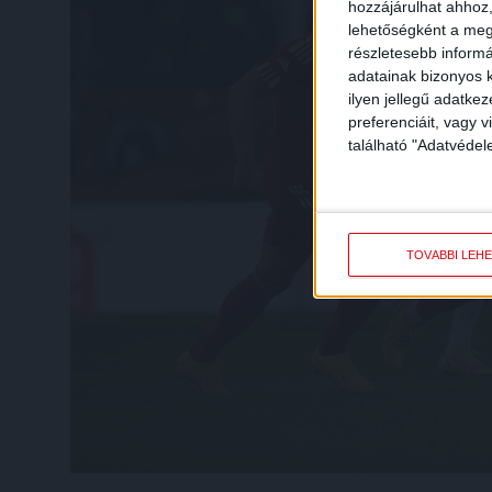
hozzájárulhat ahhoz,
lehetőségként a megf
részletesebb informác
adatainak bizonyos k
ilyen jellegű adatke
preferenciáit, vagy v
található "Adatvéde
TOVÁBBI LEH