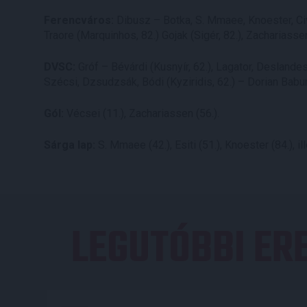
Ferencváros:
Dibusz – Botka, S. Mmaee, Knoester, Civic
Traore (Marquinhos, 82.) Gojak (Sigér, 82.), Zacharia
DVSC:
Gróf – Bévárdi (Kusnyír, 62.), Lagator, Deslandes 
Szécsi, Dzsudzsák, Bódi (Kyziridis, 62.) – Dorian Babun
Gól:
Vécsei (11.), Zachariassen (56.).
Sárga lap:
S. Mmaee (42.), Esiti (51.), Knoester (84.), i
LEGUTÓBBI E