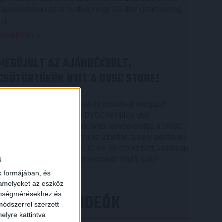
kapcsolódóan az is fontos, hogy 0,5 liter űrtartalomig
[…]
Bővebben →
MEGÚJULT AZ AJÁNDÉKBOLT,
CSÜTÖRTÖKÖN NYIT A DVSC STORE!
2026.08.05.
Ízléses, korszerű külsővel és belsővel, megújult
kínálattal vár mindenkit a DVSC felújítás után
csütörtökön 16 órakor újra nyitó ajándékboltja, a DVSC
Store. Érdemes ellátogatni az üzletbe, amely pénteken
10 és 18 óra, szombaton 10 és 15 óra között, vasárnap
a
pedig 12 órától várja a szurkolókat. Hajrá, Loki!
k formájában, és
Bővebben →
 amelyeket az eszköz
zönségmérésekhez és
LEGÚJABB VIDEÓK
ódszerrel szerzett
elyre kattintva