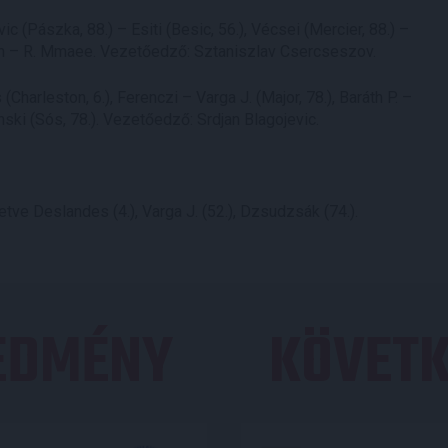
 (Pászka, 88.) – Esiti (Besic, 56.), Vécsei (Mercier, 88.) –
ssen – R. Mmaee. Vezetőedző: Sztaniszlav Csercseszov.
(Charleston, 6.), Ferenczi – Varga J. (Major, 78.), Baráth P. –
ski (Sós, 78.). Vezetőedző: Srdjan Blagojevic.
lletve Deslandes (4.), Varga J. (52.), Dzsudzsák (74.).
REDMÉNY
KÖVETK