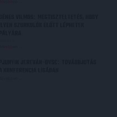
Bővebben →
DÉNES VILMOS
MEGTISZTELTETÉS, HOGY
:
ILYEN SZURKOLÓK ELŐTT LÉPHETEK
PÁLYÁRA
2026.07.31.
Bővebben →
PJUNYIK JEREVÁN-DVSC
TOVÁBBJUTÁS
:
A KONFERENCIA LIGÁBAN
Bővebben →