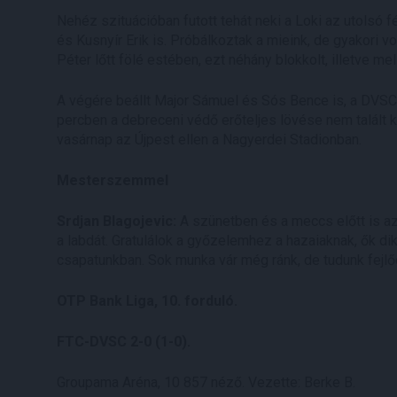
Nehéz szituációban futott tehát neki a Loki az utolsó 
és Kusnyír Erik is. Próbálkoztak a mieink, de gyakori v
Péter lőtt fölé estében, ezt néhány blokkolt, illetve me
A végére beállt Major Sámuel és Sós Bence is, a DVSC
percben a debreceni védő erőteljes lövése nem talált ka
vasárnap az Újpest ellen a Nagyerdei Stadionban.
Mesterszemmel
Srdjan Blagojevic:
A szünetben és a meccs előtt is azt 
a labdát. Gratulálok a győzelemhez a hazaiaknak, ők dik
csapatunkban. Sok munka vár még ránk, de tudunk fejlő
OTP Bank Liga, 10. forduló.
FTC-DVSC 2-0 (1-0).
Groupama Aréna, 10 857 néző. Vezette: Berke B.