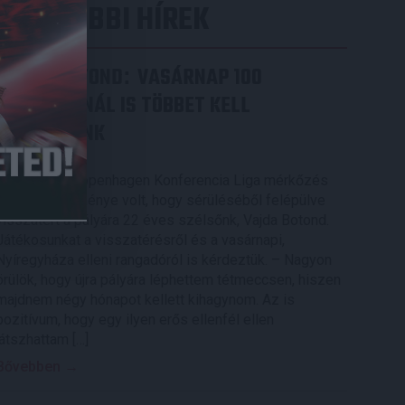
LEGUTÓBBI HÍREK
VAJDA BOTOND
VASÁRNAP 100
:
SZÁZALÉKNÁL IS TÖBBET KELL
BELEADNUNK
2026.08.07.
A DVSC-FC Copenhagen Konferencia Liga mérkőzés
örömteli eseménye volt, hogy sérüléséből felépülve
visszatért a pályára 22 éves szélsőnk, Vajda Botond.
Játékosunkat a visszatérésről és a vasárnapi,
Nyíregyháza elleni rangadóról is kérdeztük. – Nagyon
örülök, hogy újra pályára léphettem tétmeccsen, hiszen
majdnem négy hónapot kellett kihagynom. Az is
pozitívum, hogy egy ilyen erős ellenfél ellen
játszhattam […]
Bővebben →