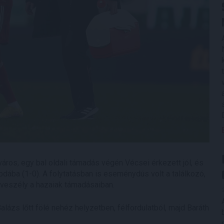
ros, egy bal oldali támadás végén Vécsei érkezett jól, és
abdába (1-0). A folytatásban is eseménydús volt a találkozó,
t veszély a hazaiak támadásaiban.
ázs lőtt fölé nehéz helyzetben, félfordulatból, majd Baráth