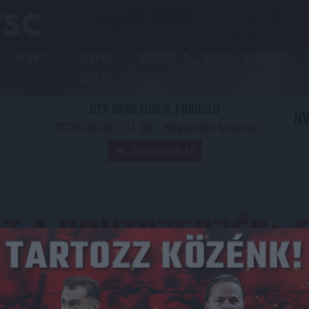
KLUB
JEGY ÉS
GALÉRIA
SHOP
AKADÉMIA
BÉRLET
OTP BANK LIGA 3. FORDULÓ
N
2026.08.09. - 17
30
Nagyerdei Stadion
:
JEGYVÁSÁRLÁS
T A PONTSZERZÉS
:
Közzétéve: 2022.10.09.
 Romanchuk, valamint Horváth Krisztofer nélkül, de a