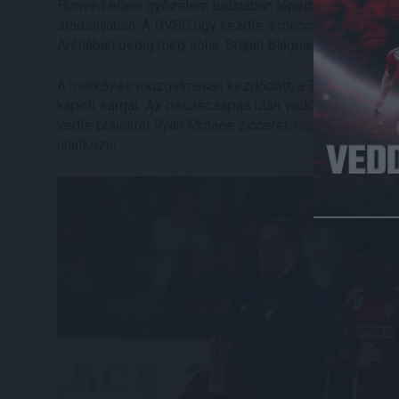
Honvéd elleni győzelem tudatában lépett pályára együ
stadionjában. A DVSC úgy kezdte a meccset, hogy 10 e
Arénában pedig még soha. Srdjan Blagojevic vezetőedz
A mérkőzés mozgalmasan kezdődött, a 3. percben Varga
kapott sárgát. Az összecsapás után védőnket le kellett 
védte bravúrral Ryan Mmaee ziccerét, majd Dibusz Dén
unatkozni.