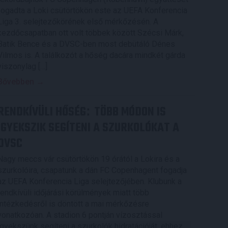
fogadta a Loki csütörtökön este az UEFA Konferencia
Liga 3. selejtezőkörének első mérkőzésén. A
kezdőcsapatban ott volt többek között Szécsi Márk,
Batik Bence és a DVSC-ben most debütáló Dénes
Vilmos is. A találkozót a hőség dacára mindkét gárda
viszonylag […]
Bővebben →
RENDKÍVÜLI HŐSÉG
TÖBB MÓDON IS
:
IGYEKSZIK SEGÍTENI A SZURKOLÓKAT A
DVSC
Nagy meccs vár csütörtökön 19 órától a Lokira és a
szurkolóira, csapatunk a dán FC Copenhagent fogadja
az UEFA Konferencia Liga selejtezőjében. Klubunk a
rendkívüli időjárási körülmények miatt több
intézkedésről is döntött a mai mérkőzésre
vonatkozóan. A stadion 6 pontján vízosztással
igyekszünk segíteni a szurkolók hidratációját, ehhez