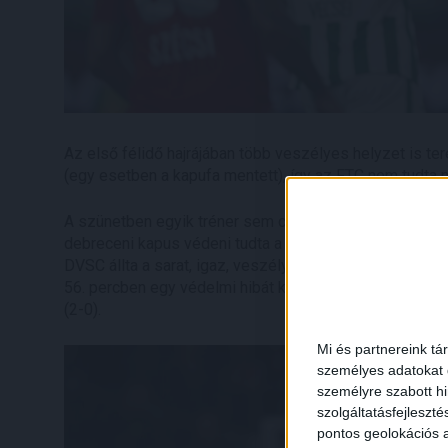
Az első félidő hajrájában több veszélyes helyzet is ter
(egy esetben a kapufa mentett), így az FTC nem tudta n
A szünetben egyik tréner sem cserélt. A 46. percben Go
debreceni kapus védeni tudta a bal alsóba tartó labdát
DVSC állta a sarat, igaz, veszélyes támadást egy ideig 
56. percben egy védelmi hibát kihasználva Gróf Dávid 
(2-0).
Mi és partnereink tá
személyes adatokat d
személyre szabott h
szolgáltatásfejleszté
pontos geolokációs a