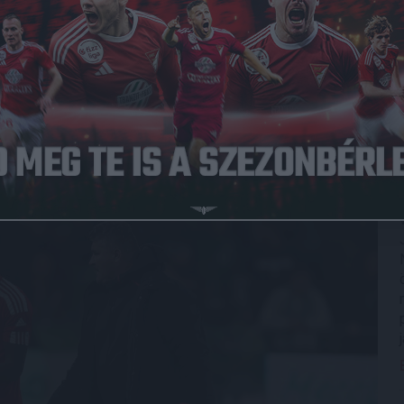
ttesünk a bajnoki címvédő, az Európa Ligában szereplő FTC
sztendeje nem nyert a Fradi otthonában, a Groupama
ő nem változtatott az előző heti győztes kezdőcsapaton.
 József lőtt fölé 18 méterről, majd Sylvain Deslandes
cserélni, Charleston állt be helyette. Közben Gróf Dávid
es ütötte ki Bévárdi Zsombor lövését, nemigen lehetett