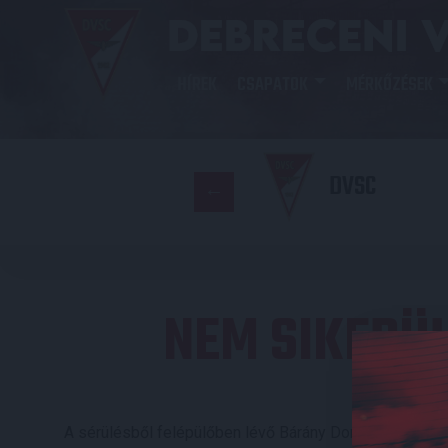
HÍREK
CSAPATOK
MÉRKŐZÉSEK
DVSC
NEM SIKERÜL
A sérülésből felépülőben lévő Bárány Donát, Oleksandr