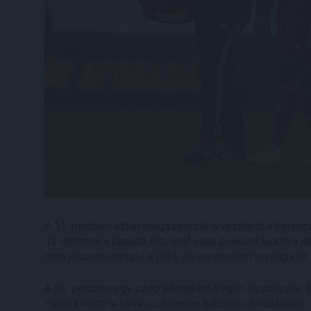
A 11. percben aztán megszerezte a vezetést a Ferencvá
13 méterről a kapuba lőtt, Gróf csak beleütni tudott a l
nem játszott rosszul a Loki, de érezhetően mindig vol
A 26. percben egy szép ellenakció végén Dzsudzsák Bal
Péter késett le kevéssel Dorian Babunski beadásáról.