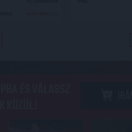
FC COPENHAGEN
DVSC
DORDULÓ
MECCS RÉSZLETEI
PBA ÉS VÁLASSZ
IRÁ
K KÖZÜL!