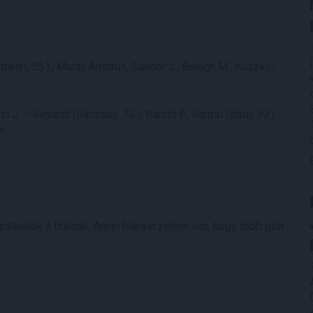
nyi, 55.)., Murai, Ambrus, Sándor J., Balogh M., Kuszkó,
J. – Bévárdi (Sármány, 73.), Baráth P., Sárosi (Bódi, 79.).,
s.
gratulálok a fiúknak. Annyi hiányérzetem van, hogy több gólt