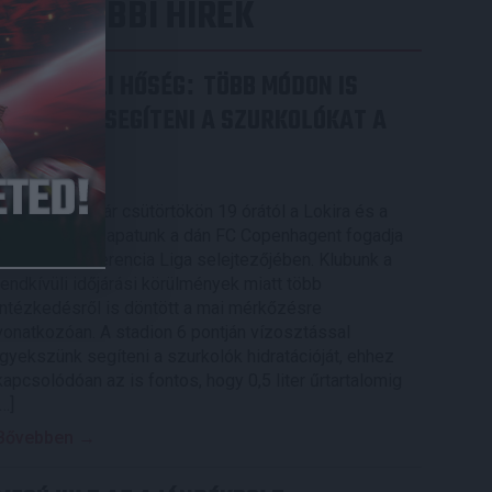
LEGUTÓBBI HÍREK
RENDKÍVÜLI HŐSÉG
TÖBB MÓDON IS
:
IGYEKSZIK SEGÍTENI A SZURKOLÓKAT A
DVSC
2026.08.06.
Nagy meccs vár csütörtökön 19 órától a Lokira és a
szurkolóira, csapatunk a dán FC Copenhagent fogadja
az UEFA Konferencia Liga selejtezőjében. Klubunk a
rendkívüli időjárási körülmények miatt több
intézkedésről is döntött a mai mérkőzésre
vonatkozóan. A stadion 6 pontján vízosztással
igyekszünk segíteni a szurkolók hidratációját, ehhez
kapcsolódóan az is fontos, hogy 0,5 liter űrtartalomig
[…]
Bővebben →