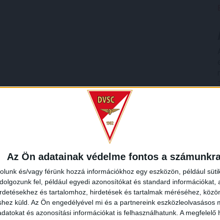
Az Ön adatainak védelme fontos a számunkr
rolunk és/vagy férünk hozzá információkhoz egy eszközön, például süti
olgozunk fel, például egyedi azonosítókat és standard információkat,
irdetésekhez és tartalomhoz, hirdetések és tartalmak méréséhez, kö
shez küld.
Az Ön engedélyével mi és a partnereink eszközleolvasásos m
datokat és azonosítási információkat is felhasználhatunk. A megfelelő h