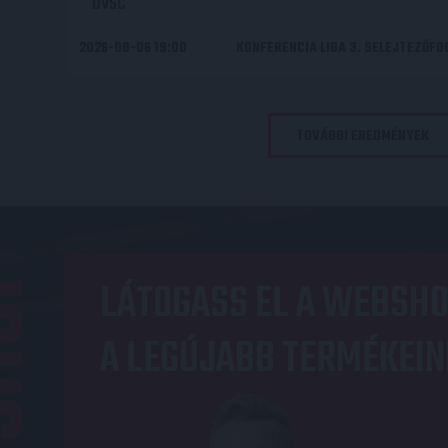
DVSC
2026-08-06 19:00
KONFERENCIA LIGA 3. SELEJTEZŐF
TOVÁBBI EREDMÉNYEK
OP
LÁTOGASS EL A WEBSHO
A LEGÚJABB TERMÉKEIN