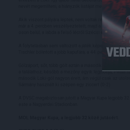
nevét megemlíteni, a hiányzók listáját meg a hossza mi
Akik viszont pályára léptek, nem voltak restek: egyből
már a 4. percben veszélyeztetett, majd a 12. minutumban
oson belül, a labda a felső lécről Szécsi elé pattant, ak
A folytatásban sem változott a játék képe, a 27. percben
Tischler bólintott a jobb kapufára, a 44. percben ugyan
Gólzáport, sőt, több gólt aztán a második félidő sem ho
a találathoz, később a mezőny egyik legjobbja, Pintér i
második Loki-gól nagyon érett, ám végül csak az utolsó
Sármány használt ki szépen egy ziccert (0-2).
A DVSC magabiztosan jutott a Magyar Kupa legjobb 32 c
este a Nagyerdei Stadionban.
MOL Magyar Kupa, a legjobb 32 közé jutásért.