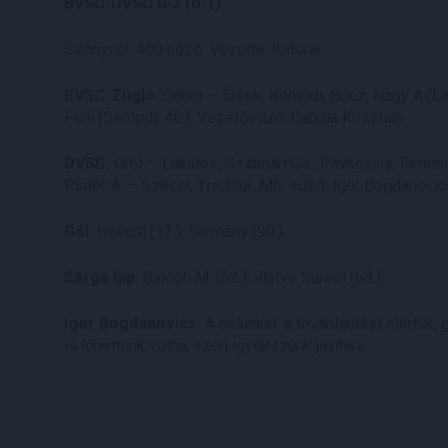
BVSC-DVSC 0-2 (0-1).
Szőnyi út, 400 néző. Vezette: Katona.
BVSC-Zugló:
Gábor – Érsek, Komódi, Bócz, Nagy A (Ladá
Fisli (Somodi, 46.). Vezetőedző: Gabala Krisztián.
DVSC:
Gróf – Lakatos, Szatmári Cs., Pávkovics, Ferenczi 
Pintér Á. – Szécsi, Tischler. Mb. edző: Igor Bogdanovic
Gól:
Szécsi (12.), Sármány (90.).
Sárga lap:
Balogh M. (62.), illetve Sárosi (68.).
Igor Bogdanovics:
A célunkat, a továbbjutást elértük, 
is lőhettünk volna, ezen igyekszünk javítani.