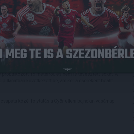
att nem is érdemes felsorolni.
 kezdeményezően léptek fel, fölényben futballoztak, Szécsi
 már be is talált. Bévárdi, majd Lakatos kevergetett a 16-
i közelről nem hibázott (0-1).
 Szatmári nem sokkal fejelt mellé, fél óra elteltével
ő próbálkozott, de a szünetig már nem esett több gól.
zott. Közvetlenül a pihenő után Szécsi és Bévárdi járt közel
s próbálkozott 15 méterről, és nem is tévesztett sokat. A
 pillanatban következett be, amikor a csereként beállt
sapata közé, folytatás a Győr elleni bajnokin vasárnap