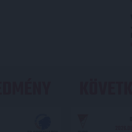
REDMÉNY
KÖVETK
O
2026.08