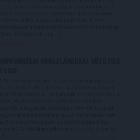
FC Copenhagen ellen augusztus 6-án, csütörtökön 19
órától lesz a Nagyerdei Stadionban. A belépők immár
elérhetők online, a nagyerdeistadion.hu-n, illetve
személyesen a stadion pénztáraiban (nyitva hétköznap
10 és 18 óra között). Íme, […]
Bővebben →
KOPPENHÁGAI OROSZLÁNOKKAL KÜZD MEG
A LOKI
A 16-szoros dán bajnok, 10-szeres dán kupagyőztes
FC Copenhagen (Köbenhavn) együttesével küzd meg
az UEFA Konferencia Liga harmadik selejtezőkörében a
DVSC, az első mérkőzés csütörtökön 19 órától
kezdődik a Nagyerdei Stadionban. Nem túlzás, valódi
nagyvad akadt a Loki útjába, lássuk, mit érdemes tudni
az Oroszlánok becenéven emlegetett koppenhágai
csapatról. A futballrajongók számára persze aligha kell
[…]