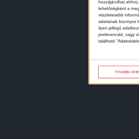
hozzájárulhat ahhoz,
lehetőségként a megf
részletesebb informác
adatainak bizonyos k
ilyen jellegű adatke
preferenciáit, vagy v
található "Adatvéde
TOVÁBBI LEH