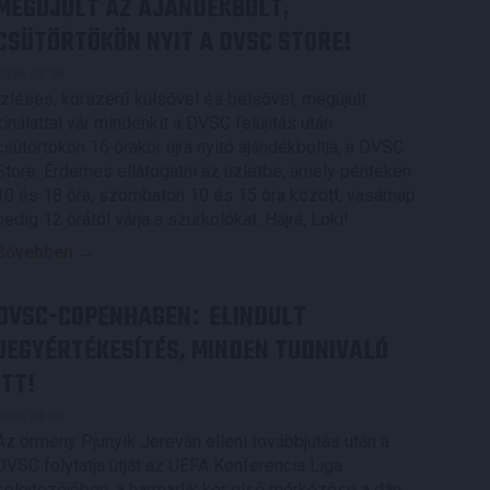
MEGÚJULT AZ AJÁNDÉKBOLT,
CSÜTÖRTÖKÖN NYIT A DVSC STORE!
2026.08.05.
Ízléses, korszerű külsővel és belsővel, megújult
kínálattal vár mindenkit a DVSC felújítás után
csütörtökön 16 órakor újra nyitó ajándékboltja, a DVSC
Store. Érdemes ellátogatni az üzletbe, amely pénteken
10 és 18 óra, szombaton 10 és 15 óra között, vasárnap
pedig 12 órától várja a szurkolókat. Hajrá, Loki!
Bővebben →
DVSC-COPENHAGEN
ELINDULT
:
JEGYÉRTÉKESÍTÉS, MINDEN TUDNIVALÓ
ITT!
2026.08.04.
Az örmény Pjunyik Jereván elleni továbbjutás után a
DVSC folytatja útját az UEFA Konferencia Liga
selejtezőjében, a harmadik kör első mérkőzése a dán