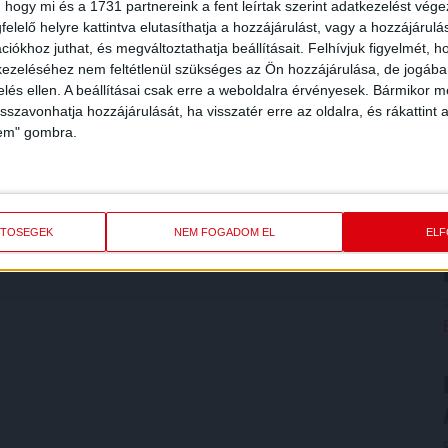
 hogy mi és a 1731 partnereink a fent leírtak szerint adatkezelést vég
elelő helyre kattintva elutasíthatja a hozzájárulást, vagy a hozzájárul
iókhoz juthat, és megváltoztathatja beállításait.
Felhívjuk figyelmét, 
ezeléséhez nem feltétlenül szükséges az Ön hozzájárulása, de jogában 
zelés ellen. A beállításai csak erre a weboldalra érvényesek. Bármikor m
isszavonhatja hozzájárulását, ha visszatér erre az oldalra, és rákattint a
lem" gombra.
ETŐSÉGEK
NEM FOGADOM EL
EL