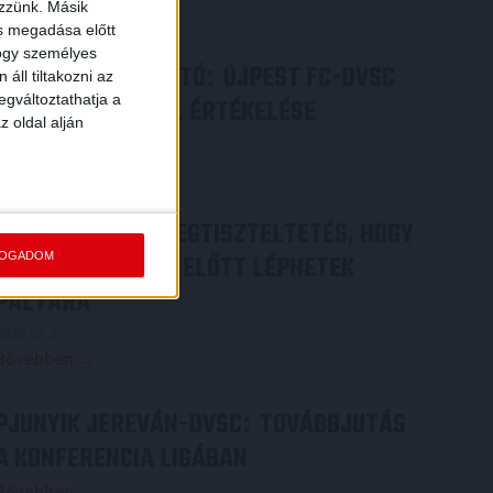
ezzünk. Másik
Bővebben →
ás megadása előtt
hogy személyes
SAJTÓTÁJÉKOZTATÓ
ÚJPEST FC-DVSC
:
áll tiltakozni az
egváltoztathatja a
4-2, GERT REMMEL ÉRTÉKELÉSE
z oldal alján
2026.08.03.
Bővebben →
DÉNES VILMOS
MEGTISZTELTETÉS, HOGY
:
FOGADOM
ILYEN SZURKOLÓK ELŐTT LÉPHETEK
PÁLYÁRA
2026.07.31.
Bővebben →
PJUNYIK JEREVÁN-DVSC
TOVÁBBJUTÁS
:
A KONFERENCIA LIGÁBAN
Bővebben →