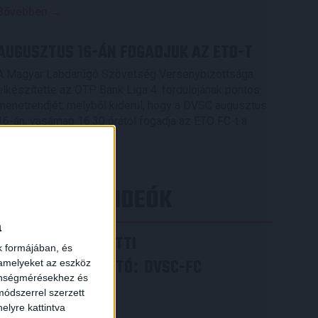
Bővebben →
AUGUSZTUS 16-ÁN FOGADJUK AZ ETO-T
A Magyar Labdarúgó Szövetség Versenybizottsága
elkészítette az OTP Bank Liga 4. fordulójának pontos
menetrendjét, melyből kiderül, hogy a DVSC augusztus
16-án, vasárnap 16.30 órától fogadja az ETO FC-t a
Nagyerdei Stadionban.
Bővebben →
LEGÚJABB VIDEÓK
a
VIDEÓ! MECCS ELŐTTI
k formájában, és
SAJTÓTÁJÉKOZTATÓ
DVSC-FC
:
 amelyeket az eszköz
zönségmérésekhez és
COPENHAGEN
ódszerrel szerzett
elyre kattintva
2026.08.05.