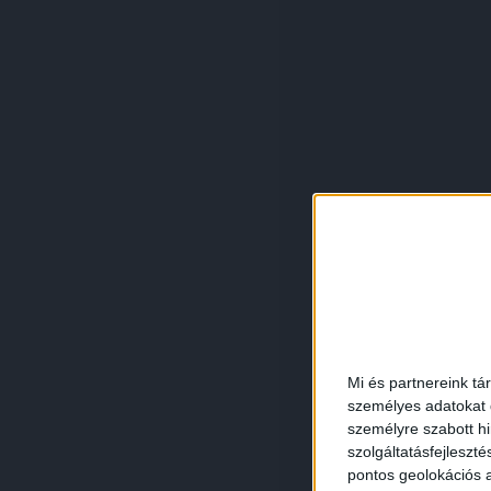
Mi és partnereink tá
személyes adatokat d
személyre szabott h
szolgáltatásfejleszté
pontos geolokációs a