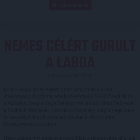
JEGYVÁSÁRLÁS
NEMES CÉLÉRT GURULT
A LABDA
Közzétéve: 2020.01.20.
Kiváló hangulatban zajlott a már hagyománnyá vált
jótékonysági focitorna, amelyen ezúttal a DVSC Öregfiúk és
a Kowalsky meg a Vega Zenekar mellett az Ultras Debrecen,
a Rocksuli Debrecen, valamint a Kowalsky meg a Vega crew
is szerelést húzott vasárnap délután a Hódos Imre
Rendezvénycsarnokban.
Négy csapat minitornájával kezdődött a rendezvény, ahol bár