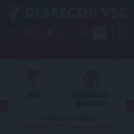
DVSC
NYÍREGYHÁZA
SPARTACUS
OTP BANK LIGA 3. FORDULÓ
2026.08.09. - 17
30
Nagyerdei Stadion
: