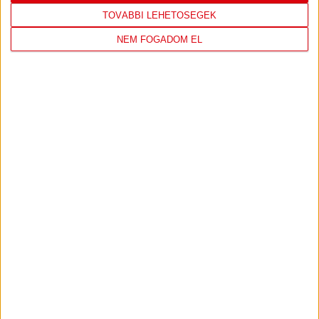
TOVÁBBI LEHETŐSÉGEK
NEM FOGADOM EL
DVSC
FC
COPENHAGEN
0
-
3
2026-08-
KONFERENCIA LIGA 3.
MECCS
06 19:00
SELEJTEZŐFDORDULÓ
RÉSZLETEI
TOVÁBBI EREDMÉNYEK