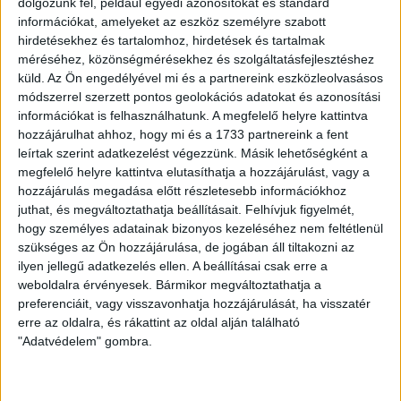
dolgozunk fel, például egyedi azonosítókat és standard
délután főszereplőinek.
információkat, amelyeket az eszköz személyre szabott
hirdetésekhez és tartalomhoz, hirdetések és tartalmak
Köszönet az Ultras Debrecennek, amely külön gyűjtést
méréséhez, közönségmérésekhez és szolgáltatásfejlesztéshez
szervezett a gyermekeknek!
küld.
Az Ön engedélyével mi és a partnereink eszközleolvasásos
módszerrel szerzett pontos geolokációs adatokat és azonosítási
Videó hamarosan!
információkat is felhasználhatunk. A megfelelő helyre kattintva
hozzájárulhat ahhoz, hogy mi és a 1733 partnereink a fent
leírtak szerint adatkezelést végezzünk. Másik lehetőségként a
HB
megfelelő helyre kattintva elutasíthatja a hozzájárulást, vagy a
hozzájárulás megadása előtt részletesebb információkhoz
LEGUTÓBBI HÍREK
juthat, és megváltoztathatja beállításait.
Felhívjuk figyelmét,
hogy személyes adatainak bizonyos kezeléséhez nem feltétlenül
szükséges az Ön hozzájárulása, de jogában áll tiltakozni az
KIKAPOTT A KIS LOKI
ilyen jellegű adatkezelés ellen. A beállításai csak erre a
weboldalra érvényesek. Bármikor megváltoztathatja a
2026.08.08.
preferenciáit, vagy visszavonhatja hozzájárulását, ha visszatér
A DVSC II. szombaton Pallagon a Füzesabony gárdáját
erre az oldalra, és rákattint az oldal alján található
fogadta az NB III. Észak-keleti csoport 3. fordulójában, s
"Adatvédelem" gombra.
ezúttal nem tudott pontot szerezni. NB III. Észak-keleti
csoport, 3. forduló. DVSC II.-Füzesabony 1-2 (1-1). Pallag,
200 néző, vezette: Oswald D. DVSC II.: Tuska – Myrtaj (Kiss