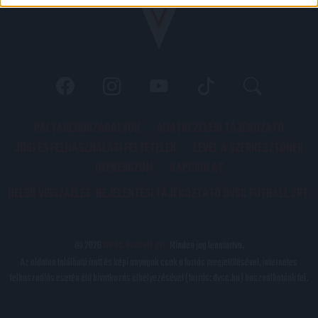
PÁLYARENDSZABÁLYOK
ADATKEZELÉSI TÁJÉKOZATÓ
JOGI ÉS FELHASZNÁLÁSI FELTÉTELEK
LEVÉL A SZERKESZTŐNEK
IMPRESSZUM
KAPCSOLAT
BELSŐ VISSZAÉLÉS-BEJELENTÉSI TÁJÉKOZTATÓ DVSC FUTBALL ZRT.
© 2026
DVSC Futball Zrt.
Minden jog fenntartva.
Az oldalon található írott és képi anyagok csak a forrás megjelölésével, internetes
felhasználás esetén élő hivatkozás elhelyezésével (forrás: dvsc.hu) használhatóak fel.