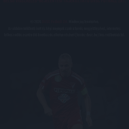
BELSŐ VISSZAÉLÉS-BEJELENTÉSI TÁJÉKOZTATÓ DVSC FUTBALL ZRT.
© 2026
DVSC Futball Zrt.
Minden jog fenntartva.
Az oldalon található írott és képi anyagok csak a forrás megjelölésével, internetes
felhasználás esetén élő hivatkozás elhelyezésével (forrás: dvsc.hu) használhatóak fel.