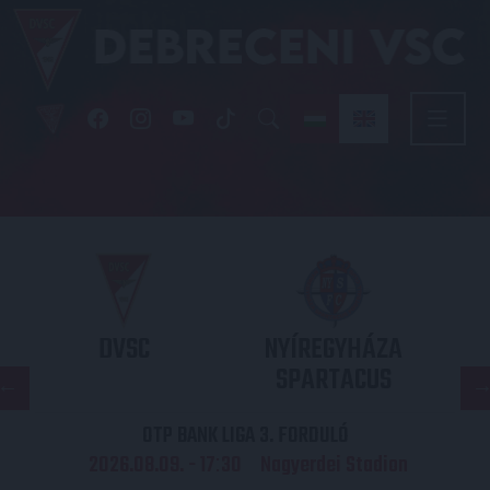
DVSC
NYÍREGYHÁZA
SPARTACUS
OTP BANK LIGA 3. FORDULÓ
2026.08.09. - 17
30
Nagyerdei Stadion
: