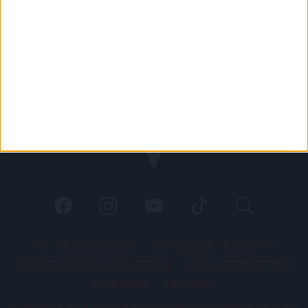
PÁLYARENDSZABÁLYOK
ADATKEZELÉSI TÁJÉKOZATÓ
JOGI ÉS FELHASZNÁLÁSI FELTÉTELEK
LEVÉL A SZERKESZTŐNEK
IMPRESSZUM
KAPCSOLAT