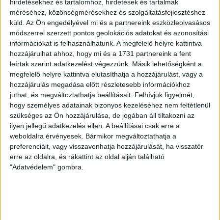
Központ Onkológiai Klinikája igazgatójának.
hirdetésekhez és tartalomhoz, hirdetések és tartalmak
méréséhez, közönségmérésekhez és szolgáltatásfejlesztéshez
LEGUTÓBBI HÍREK
küld.
Az Ön engedélyével mi és a partnereink eszközleolvasásos
módszerrel szerzett pontos geolokációs adatokat és azonosítási
információkat is felhasználhatunk. A megfelelő helyre kattintva
hozzájárulhat ahhoz, hogy mi és a 1731 partnereink a fent
RENDKÍVÜLI HŐSÉG
TÖBB MÓDON IS
:
leírtak szerint adatkezelést végezzünk. Másik lehetőségként a
IGYEKSZIK SEGÍTENI A SZURKOLÓKAT A DVSC
megfelelő helyre kattintva elutasíthatja a hozzájárulást, vagy a
hozzájárulás megadása előtt részletesebb információkhoz
2026.08.06.
juthat, és megváltoztathatja beállításait.
Felhívjuk figyelmét,
Nagy meccs vár csütörtökön 19 órától a Lokira és a
hogy személyes adatainak bizonyos kezeléséhez nem feltétlenül
szurkolóira, csapatunk a dán FC Copenhagent fogadja az
szükséges az Ön hozzájárulása, de jogában áll tiltakozni az
UEFA Konferencia Liga selejtezőjében. Klubunk a rendkívüli
ilyen jellegű adatkezelés ellen. A beállításai csak erre a
időjárási körülmények miatt több intézkedésről is döntött a
weboldalra érvényesek. Bármikor megváltoztathatja a
mai mérkőzésre vonatkozóan. A stadion 6 pontján
preferenciáit, vagy visszavonhatja hozzájárulását, ha visszatér
erre az oldalra, és rákattint az oldal alján található
vízosztással igyekszünk segíteni a szurkolók hidratációját,
"Adatvédelem" gombra.
ehhez kapcsolódóan az is fontos, hogy 0,5 liter űrtartalomig
[…]
Bővebben →