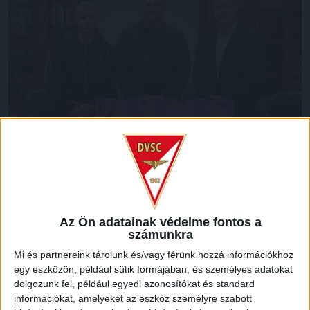
A Kalmár Balázs nevével fémjelzett Hairlocks Alapítvány a
rákbetegeket segítendő négy darab európai hajból készült
Az Ön adatainak védelme fontos a
parókát ajánlott fel az Onkológiai Klinikának 2 millió forint
számunkra
értékben. A DVSC hosszú évek óta csatlakozik a Leukémiás
Gyermekekért Alapítvány gondozottjainak támogatásához,
Mi és partnereink tárolunk és/vagy férünk hozzá információkhoz
éppen ezért ebben az ügyben is szívesen volt partner. Az
egy eszközön, például sütik formájában, és személyes adatokat
adományt Kalmár Balázs játékosunk, Kocsis Dominik
dolgozunk fel, például egyedi azonosítókat és standard
társaságában kedden adta át Árkosy Péternek, a DE Klinikai
információkat, amelyeket az eszköz személyre szabott