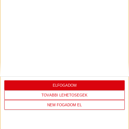
Bővebben →
LEGUTÓBBI EREDMÉNY
ELFOGADOM
DVSC
FC
TOVÁBBI LEHETŐSÉGEK
COPENHAGEN
NEM FOGADOM EL
19
:
00