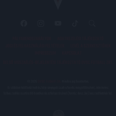
PÁLYARENDSZABÁLYOK
ADATKEZELÉSI TÁJÉKOZATÓ
JOGI ÉS FELHASZNÁLÁSI FELTÉTELEK
LEVÉL A SZERKESZTŐNEK
IMPRESSZUM
KAPCSOLAT
BELSŐ VISSZAÉLÉS-BEJELENTÉSI TÁJÉKOZTATÓ DVSC FUTBALL ZRT.
© 2026
DVSC Futball Zrt.
Minden jog fenntartva.
Az oldalon található írott és képi anyagok csak a forrás megjelölésével, internetes
felhasználás esetén élő hivatkozás elhelyezésével (forrás: dvsc.hu) használhatóak fel.