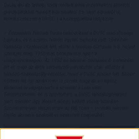
Gyula, aki az ünnepi torta mellett állva érzelmektől átitatott
gondolatokkal mesélt édesapjáról és saját sorsáról is,
természetesen a DVSC-t a középpontba helyezve.
–
Édesapám, Németi Gyula birkózóként a DVSC első ifjúsági
bajnoka, és 6-szoros felnőtt egyéni bajnoka volt, 1949-ben
főiskolai világbajnok lett, előtte a londoni olimpián a 6. helyet
szerezte meg, 1950-ben bronzérmet nyert a
világbajnokságon. Az 1952-es helsinki olimpián 4. helyezést
ért el, majd az aktív versenyzői pályafutás után először a
birkózó-szakosztály vezetője, majd a DVSC elnöke lett. Ebben
nőttem fel, így aztán nem is csoda, hogy az én egész
életemet is végigkísérte a szeretet a Loki iránt.
Természetesen én is sportoltam, a DVSC labdarúgójaként
nem minden úgy alakult, ahogy kellett volna, azonban
Szombathelyen játszhattam az NB I-ben
– mondta Németi
Gyula, aki nem szakadt el szeretett csapatától.