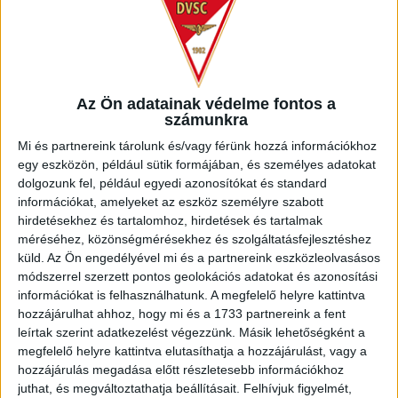
Az Ön adatainak védelme fontos a
számunkra
Mi és partnereink tárolunk és/vagy férünk hozzá információkhoz
egy eszközön, például sütik formájában, és személyes adatokat
dolgozunk fel, például egyedi azonosítókat és standard
információkat, amelyeket az eszköz személyre szabott
hirdetésekhez és tartalomhoz, hirdetések és tartalmak
Németi Gyula (sálban), Horváth Béla, Nagy Zsombor (U11),
méréséhez, közönségmérésekhez és szolgáltatásfejlesztéshez
és Farkas Tamás társaságában a születésnapi tortával
küld.
Az Ön engedélyével mi és a partnereink eszközleolvasásos
módszerrel szerzett pontos geolokációs adatokat és azonosítási
–
Mikor abbahagytam a labdarúgást, visszatértem
információkat is felhasználhatunk. A megfelelő helyre kattintva
Debrecenbe, és a futball-szakosztálynál lettem technikai
hozzájárulhat ahhoz, hogy mi és a 1733 partnereink a fent
vezető. Dolgoztam Kovács Ferenccel és Puskás Lajossal is,
leírtak szerint adatkezelést végezzünk. Másik lehetőségként a
de aztán porckorong-sérvem lett, amiatt 10 hónapra kiestem
megfelelő helyre kattintva elutasíthatja a hozzájárulást, vagy a
a klub életéből. Amikor felépültem, a DVSC vezetői azt
hozzájárulás megadása előtt részletesebb információkhoz
kérdezték tőlem, nem lenne-e kedvem ellátni a női
juthat, és megváltoztathatja beállításait.
Felhívjuk figyelmét,