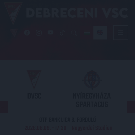
DVSC
NYÍREGYHÁZA
SPARTACUS
OTP BANK LIGA 3. FORDULÓ
2026.08.09. - 17
30
Nagyerdei Stadion
: