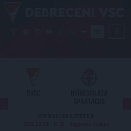
DVSC
NYÍREGYHÁZA
SPARTACUS
OTP BANK LIGA 3. FORDULÓ
2026.08.09. - 17
30
Nagyerdei Stadion
: