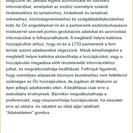
dolgozunk fel, például egyedi azonosítókat és standard
Gratulálunk!
információkat, amelyeket az eszköz személyre szabott
hirdetésekhez és tartalomhoz, hirdetések és tartalmak
méréséhez, közönségmérésekhez és szolgáltatásfejlesztéshez
küld.
Az Ön engedélyével mi és a partnereink eszközleolvasásos
HB
módszerrel szerzett pontos geolokációs adatokat és azonosítási
információkat is felhasználhatunk. A megfelelő helyre kattintva
LEGUTÓBBI HÍREK
hozzájárulhat ahhoz, hogy mi és a 1733 partnereink a fent
leírtak szerint adatkezelést végezzünk. Másik lehetőségként a
megfelelő helyre kattintva elutasíthatja a hozzájárulást, vagy a
hozzájárulás megadása előtt részletesebb információkhoz
70 ÉVES LETT KEREKES GYÖRGY, A VALAHA
juthat, és megváltoztathatja beállításait.
Felhívjuk figyelmét,
VOLT EGYIK LEGJOBB DEBRECENI CSATÁR
hogy személyes adatainak bizonyos kezeléséhez nem feltétlenül
szükséges az Ön hozzájárulása, de jogában áll tiltakozni az
2026.08.08.
ilyen jellegű adatkezelés ellen. A beállításai csak erre a
Ma ünnepli 70. születésnapját Kerekes György. A debreceni
weboldalra érvényesek. Bármikor megváltoztathatja a
születésű támadó a debreceni Titászban, majd a DMTE-ben
preferenciáit, vagy visszavonhatja hozzájárulását, ha visszatér
kezdte, később játszott Pécsen, az Újpestben, az FTC-ben
erre az oldalra, és rákattint az oldal alján található
és a Videotonban is, ám pályafutása csúcspontját
"Adatvédelem" gombra.
egyértelműen a Lokiban töltött évek jelentették. A népszerű
Gurigának hihetetlen érzéke volt a játékhoz és a
gólszerzéshez, amit jól mutat, hogy a DMVSC-ben eltöltött