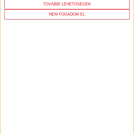
TOVÁBBI LEHETŐSÉGEK
NEM FOGADOM EL
DVSC
FC
COPENHAGEN
0
-
3
2026-08-
KONFERENCIA LIGA 3.
MECCS
06 19:00
SELEJTEZŐFDORDULÓ
RÉSZLETEI
TOVÁBBI EREDMÉNYEK