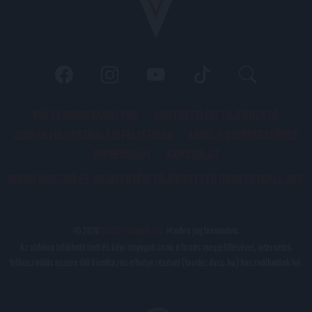
PÁLYARENDSZABÁLYOK
ADATKEZELÉSI TÁJÉKOZATÓ
JOGI ÉS FELHASZNÁLÁSI FELTÉTELEK
LEVÉL A SZERKESZTŐNEK
IMPRESSZUM
KAPCSOLAT
BELSŐ VISSZAÉLÉS-BEJELENTÉSI TÁJÉKOZTATÓ DVSC FUTBALL ZRT.
© 2026
DVSC Futball Zrt.
Minden jog fenntartva.
Az oldalon található írott és képi anyagok csak a forrás megjelölésével, internetes
felhasználás esetén élő hivatkozás elhelyezésével (forrás: dvsc.hu) használhatóak fel.