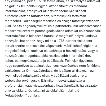
egy eszközön, például sütik formájában, és személyes adatokat
–
Most nem arról kell beszélni, hogy hogy érezzük magunkat,
dolgozunk fel, például egyedi azonosítókat és standard
hanem cselekednünk, játszanunk kell. Elérkezett a döntő
információkat, amelyeket az eszköz személyre szabott
ideje, amit meg kell nyernünk. Holnap még edzeni fogunk,
hirdetésekhez és tartalomhoz, hirdetések és tartalmak
aztán pedig Székesfehérvárra utazunk és szombaton
méréséhez, közönségmérésekhez és szolgáltatásfejlesztéshez
játszunk. Az biztos, hogy nagyon motivált a gárda, de
küld.
Az Ön engedélyével mi és a partnereink eszközleolvasásos
mindkét csapaton nagy a nyomás. Szombaton minden eldől.
módszerrel szerzett pontos geolokációs adatokat és azonosítási
A nyomás miatt általában kevesebb futballt látunk a pályán,
információkat is felhasználhatunk. A megfelelő helyre kattintva
ez a kvalitás kárára megy és a csapatok kevesebbet
hozzájárulhat ahhoz, hogy mi és a 1733 partnereink a fent
kockáztatnak. Erre számítok a szombati találkozón is, főként
leírtak szerint adatkezelést végezzünk. Másik lehetőségként a
a mérkőzés kezdetén, de remélem, hogy a meccs
megfelelő helyre kattintva elutasíthatja a hozzájárulást, vagy a
előrehaladtával jó futballt is fogok látni a csapatomtól. Egy
hozzájárulás megadása előtt részletesebb információkhoz
döntő következik, ahol csakis az eredmény számít. Bízom a
juthat, és megváltoztathatja beállításait.
Felhívjuk figyelmét,
csapatomban és szeretem a srácokat, egy család vagyunk,
hogy személyes adatainak bizonyos kezeléséhez nem feltétlenül
ezért együtt megyünk neki az összecsapásnak és győzni
szükséges az Ön hozzájárulása, de jogában áll tiltakozni az
fogunk szombaton
– nyilatkozta a Loki trénere.
ilyen jellegű adatkezelés ellen. A beállításai csak erre a
weboldalra érvényesek. Bármikor megváltoztathatja a
LEGUTÓBBI HÍREK
preferenciáit, vagy visszavonhatja hozzájárulását, ha visszatér
erre az oldalra, és rákattint az oldal alján található
"Adatvédelem" gombra.
KIKAPOTT A KIS LOKI