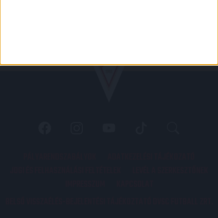
PÁLYARENDSZABÁLYOK
ADATKEZELÉSI TÁJÉKOZATÓ
JOGI ÉS FELHASZNÁLÁSI FELTÉTELEK
LEVÉL A SZERKESZTŐNEK
IMPRESSZUM
KAPCSOLAT
BELSŐ VISSZAÉLÉS-BEJELENTÉSI TÁJÉKOZTATÓ DVSC FUTBALL ZRT.