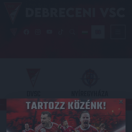
DVSC
NYÍREGYHÁZA
×
SPARTACUS
OTP BANK LIGA 3. FORDULÓ
2026.08.09. - 17
30
Nagyerdei Stadion
: