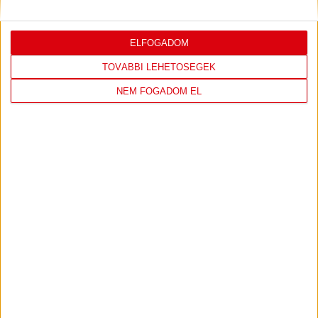
ELFOGADOM
LEGUTÓBBI EREDMÉNY
TOVÁBBI LEHETŐSÉGEK
NEM FOGADOM EL
DVSC
FC
COPENHAGEN
0
-
3
2026-08-
KONFERENCIA LIGA 3.
MECCS