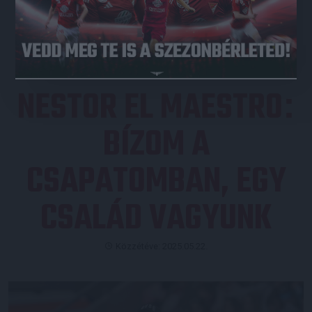
JEGYVÁSÁRLÁS
NESTOR EL MAESTRO
:
BÍZOM A
CSAPATOMBAN, EGY
CSALÁD VAGYUNK
Közzétéve: 2025.05.22.