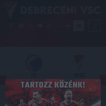
FC
DVSC
×
COPENHAGEN
KONFERENCIA LIGA 3. SELEJTEZŐFORDULÓ
2026.08.12. - 18
00
Parken Stadium
: