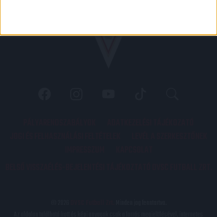
PÁLYARENDSZABÁLYOK
ADATKEZELÉSI TÁJÉKOZATÓ
JOGI ÉS FELHASZNÁLÁSI FELTÉTELEK
LEVÉL A SZERKESZTŐNEK
IMPRESSZUM
KAPCSOLAT
BELSŐ VISSZAÉLÉS-BEJELENTÉSI TÁJÉKOZTATÓ DVSC FUTBALL ZRT.
© 2026
DVSC Futball Zrt.
Minden jog fenntartva.
Az oldalon található írott és képi anyagok csak a forrás megjelölésével, internetes