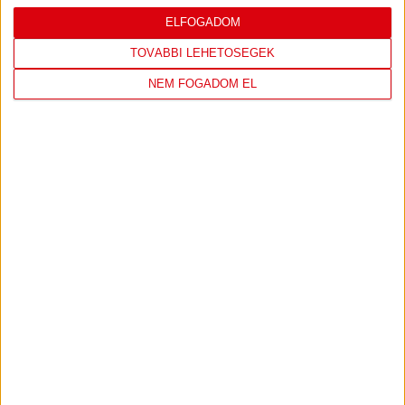
LEGUTÓBBI EREDMÉNY
ELFOGADOM
TOVÁBBI LEHETŐSÉGEK
NEM FOGADOM EL
DVSC
NYÍREGYHÁZA
SPARTACUS
1
-
0
2026-08-09
OTP BANK LIGA 3.
MECCS
17:30
FORDULÓ
RÉSZLETEI