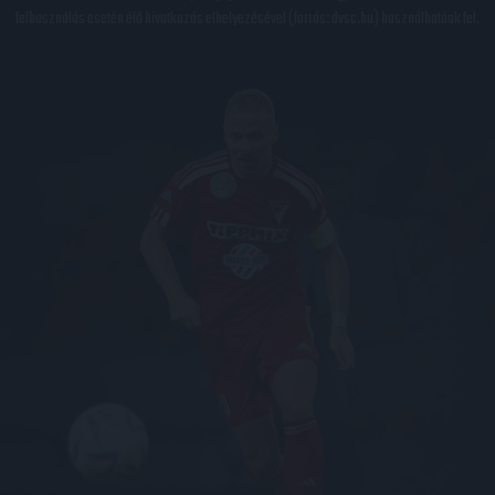
felhasználás esetén élő hivatkozás elhelyezésével (forrás: dvsc.hu) használhatóak fel.