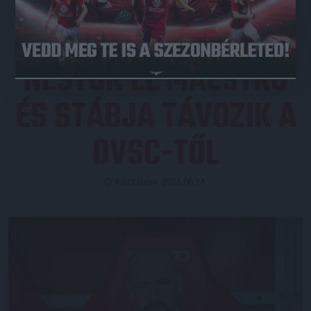
NESTOR EL MAESTRO
ÉS STÁBJA TÁVOZIK A
DVSC-TŐL
Közzétéve: 2025.06.14.