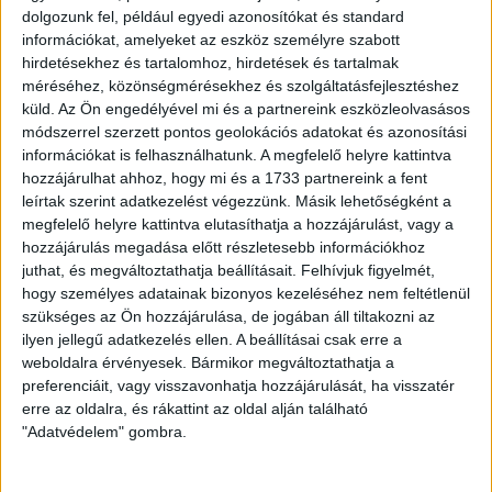
dolgozunk fel, például egyedi azonosítókat és standard
Nestor El Maestrónak és stábjának hálásak vagyunk, és
információkat, amelyeket az eszköz személyre szabott
köszönjük a DVSC-ért tett szolgálatait, s sok sikert
hirdetésekhez és tartalomhoz, hirdetések és tartalmak
kívánunk további pályafutásukhoz!
méréséhez, közönségmérésekhez és szolgáltatásfejlesztéshez
küld.
Az Ön engedélyével mi és a partnereink eszközleolvasásos
A DVSC az új vezetőedző személyéről és a felkészülés
módszerrel szerzett pontos geolokációs adatokat és azonosítási
részleteiről a jövő héten ad pontos tájékoztatást, az
információkat is felhasználhatunk. A megfelelő helyre kattintva
azonban biztos, hogy együttesünk június 22-től két héten át
hozzájárulhat ahhoz, hogy mi és a 1733 partnereink a fent
ausztriai edzőtáborban készül majd a bajnoki rajtra, ahol 3
leírtak szerint adatkezelést végezzünk. Másik lehetőségként a
megfelelő helyre kattintva elutasíthatja a hozzájárulást, vagy a
nemzetközi felkészülési mérkőzést játszik majd. Hajrá,
hozzájárulás megadása előtt részletesebb információkhoz
Loki!
juthat, és megváltoztathatja beállításait.
Felhívjuk figyelmét,
hogy személyes adatainak bizonyos kezeléséhez nem feltétlenül
LEGUTÓBBI HÍREK
szükséges az Ön hozzájárulása, de jogában áll tiltakozni az
ilyen jellegű adatkezelés ellen. A beállításai csak erre a
weboldalra érvényesek. Bármikor megváltoztathatja a
GYŐZELEM A RANGADÓN
DVSC-
:
preferenciáit, vagy visszavonhatja hozzájárulását, ha visszatér
erre az oldalra, és rákattint az oldal alján található
NYÍREGYHÁZA 1-0
"Adatvédelem" gombra.
2026.08.09.
Hamisítatlan rangadóhangulatban lépett pályára a DVSC az