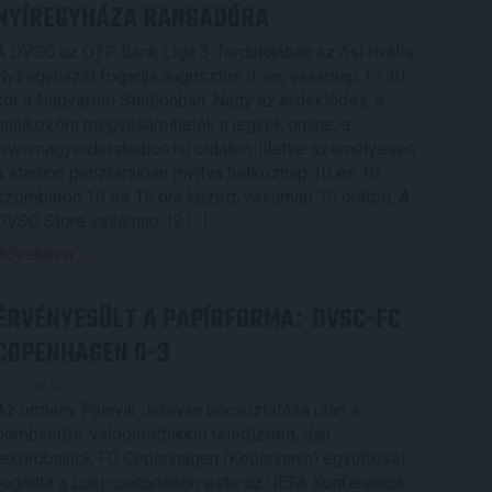
NYÍREGYHÁZA RANGADÓRA
A DVSC az OTP Bank Liga 3. fordulójában az ősi rivális
Nyíregyházát fogadja augusztus 9-én, vasárnap 17.30-
kor a Nagyerdei Stadionban. Nagy az érdeklődés, a
találkozóra megvásárolhatók a jegyek online, a
www.nagyerdeistadion.hu oldalon, illetve személyesen
a stadion pénztáraiban (nyitva hétköznap 10 és 18,
szombaton 10 és 15 óra között, vasárnap 10 órától). A
DVSC Store vasárnap 12 […]
Bővebben →
ÉRVÉNYESÜLT A PAPÍRFORMA
DVSC-FC
:
COPENHAGEN 0-3
2026.08.06.
Az örmény Pjunyik Jereván búcsúztatása után a
bombaerős, válogatottakkal teletűzdelt, dán
rekordbajnok FC Copenhagen (Köbenhavn) együttesét
fogadta a Loki csütörtökön este az UEFA Konferencia