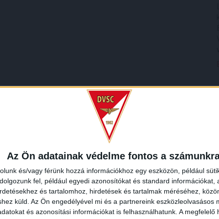
Az Ön adatainak védelme fontos a számunkr
rolunk és/vagy férünk hozzá információkhoz egy eszközön, például süti
olgozunk fel, például egyedi azonosítókat és standard információkat,
irdetésekhez és tartalomhoz, hirdetések és tartalmak méréséhez, kö
shez küld.
Az Ön engedélyével mi és a partnereink eszközleolvasásos m
datokat és azonosítási információkat is felhasználhatunk. A megfelelő h