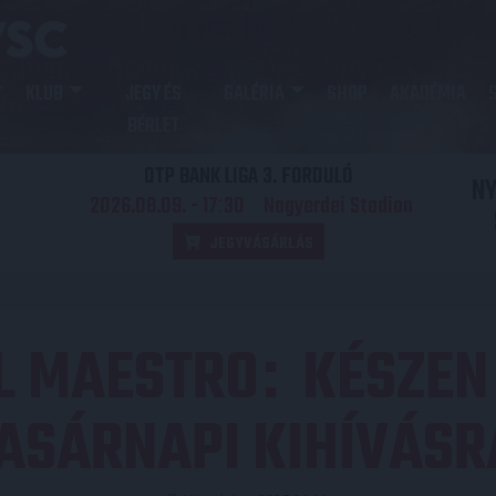
KLUB
JEGY ÉS
GALÉRIA
SHOP
AKADÉMIA
BÉRLET
OTP BANK LIGA 3. FORDULÓ
N
2026.08.09. - 17
30
Nagyerdei Stadion
:
JEGYVÁSÁRLÁS
L MAESTRO
KÉSZEN
:
ASÁRNAPI KIHÍVÁSR