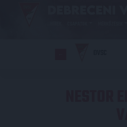
HÍREK
CSAPATOK
MÉRKŐZÉSEK
DVSC
NESTOR E
V