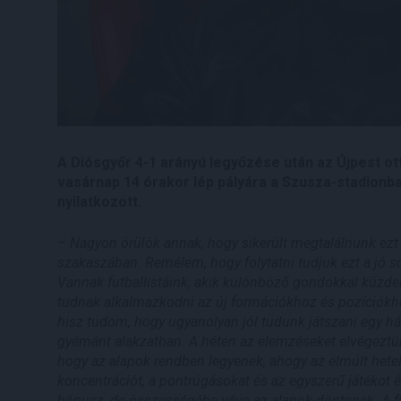
A Diósgyőr 4-1 arányú legyőzése után az Újpest ot
vasárnap 14 órakor lép pályára a Szusza-stadionb
nyilatkozott.
–
Nagyon örülök annak, hogy sikerült megtalálnunk ezt
szakaszában. Remélem, hogy folytatni tudjuk ezt a jó so
Vannak futballistáink, akik különböző gondokkal küzde
tudnak alkalmazkodni az új formációkhoz és pozíciókh
hisz tudom, hogy ugyanolyan jól tudunk játszani egy há
gyémánt alakzatban. A héten az elemzéseket elvégeztü
hogy az alapok rendben legyenek, ahogy az elmúlt hetekb
koncentrációt, a pontrúgásokat és az egyszerű játékot 
bónusz, de összességébe véve az alapok döntenek. A f