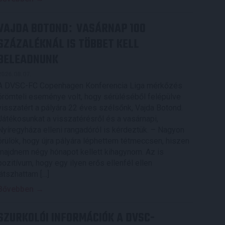
VAJDA BOTOND
VASÁRNAP 100
:
SZÁZALÉKNÁL IS TÖBBET KELL
BELEADNUNK
2026.08.07.
A DVSC-FC Copenhagen Konferencia Liga mérkőzés
örömteli eseménye volt, hogy sérüléséből felépülve
visszatért a pályára 22 éves szélsőnk, Vajda Botond.
Játékosunkat a visszatérésről és a vasárnapi,
Nyíregyháza elleni rangadóról is kérdeztük. – Nagyon
örülök, hogy újra pályára léphettem tétmeccsen, hiszen
majdnem négy hónapot kellett kihagynom. Az is
pozitívum, hogy egy ilyen erős ellenfél ellen
játszhattam […]
Bővebben →
SZURKOLÓI INFORMÁCIÓK A DVSC-