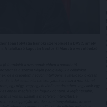
thonában folytatja bajnoki szereplését a DVSC, amely
an. A találkozó kapcsán Nestor El Maestro vezetőedző
 a jó formációt a szezonnak ebben a sorsdöntő
rozatot és a szezon végén pedig elérjük a céljainkat.
nek, de a csapatom nagyon intelligens, a játékosok gyorsan
oz. Ez érdekesebbé és hatékonyabbá is teszi a munkámat,
rom-, egy négy- vagy egy ötvédős rendszerben, vagy akár egy
k és ennek megfelelően fogunk dönteni. A legfontosabb,
en is voltak. Ezalatt a megfelelő intenzitást, a
értem a középpályán. Minden, ami bonyolultabb, az csak
utball mindig az eredményről szól, és néhány győzelem