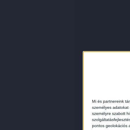
Mi és partnereink tá
személyes adatokat d
személyre szabott h
szolgáltatásfejleszté
pontos geolokációs a