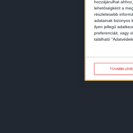
hozzájárulhat ahhoz,
lehetőségként a megf
részletesebb informác
adatainak bizonyos k
ilyen jellegű adatke
preferenciáit, vagy v
található "Adatvéde
TOVÁBBI LEH