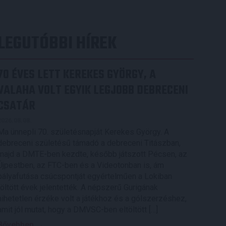
LEGUTÓBBI HÍREK
70 ÉVES LETT KEREKES GYÖRGY, A
VALAHA VOLT EGYIK LEGJOBB DEBRECENI
CSATÁR
2026.08.08.
Ma ünnepli 70. születésnapját Kerekes György. A
debreceni születésű támadó a debreceni Titászban,
majd a DMTE-ben kezdte, később játszott Pécsen, az
Újpestben, az FTC-ben és a Videotonban is, ám
pályafutása csúcspontját egyértelműen a Lokiban
töltött évek jelentették. A népszerű Gurigának
hihetetlen érzéke volt a játékhoz és a gólszerzéshez,
amit jól mutat, hogy a DMVSC-ben eltöltött […]
Bővebben →