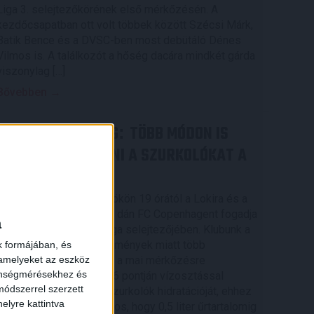
Liga 3. selejtezőkörének első mérkőzésén. A
kezdőcsapatban ott volt többek között Szécsi Márk,
Batik Bence és a DVSC-ben most debütáló Dénes
Vilmos is. A találkozót a hőség dacára mindkét gárda
viszonylag […]
Bővebben →
RENDKÍVÜLI HŐSÉG
TÖBB MÓDON IS
:
IGYEKSZIK SEGÍTENI A SZURKOLÓKAT A
DVSC
×
Nagy meccs vár csütörtökön 19 órától a Lokira és a
szurkolóira, csapatunk a dán FC Copenhagent fogadja
a
az UEFA Konferencia Liga selejtezőjében. Klubunk a
rendkívüli időjárási körülmények miatt több
k formájában, és
 amelyeket az eszköz
intézkedésről is döntött a mai mérkőzésre
zönségmérésekhez és
vonatkozóan. A stadion 6 pontján vízosztással
ódszerrel szerzett
igyekszünk segíteni a szurkolók hidratációját, ehhez
elyre kattintva
kapcsolódóan az is fontos, hogy 0,5 liter űrtartalomig