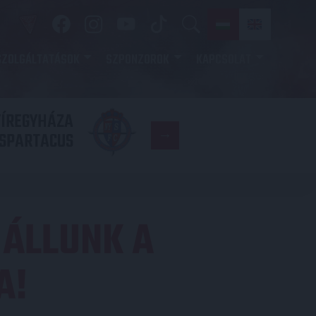
SZOLGÁLTATÁSOK
SZPONZOROK
KAPCSOLAT
YÍREGYHÁZA
FC
SPARTACUS
COPENHAGE
 ÁLLUNK A
A!