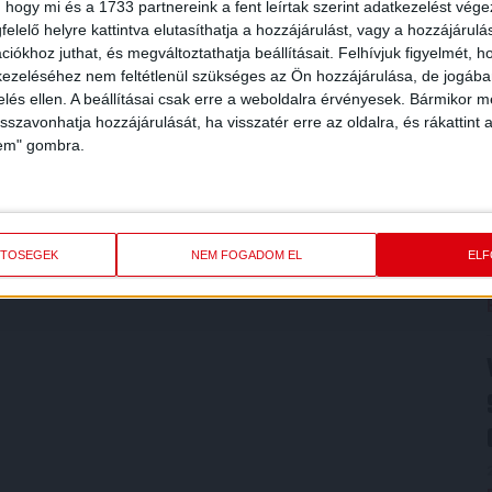
 hogy mi és a 1733 partnereink a fent leírtak szerint adatkezelést vég
elelő helyre kattintva elutasíthatja a hozzájárulást, vagy a hozzájárul
iókhoz juthat, és megváltoztathatja beállításait.
Felhívjuk figyelmét, 
ezeléséhez nem feltétlenül szükséges az Ön hozzájárulása, de jogában 
zelés ellen. A beállításai csak erre a weboldalra érvényesek. Bármikor m
isszavonhatja hozzájárulását, ha visszatér erre az oldalra, és rákattint a
lem" gombra.
ETŐSÉGEK
NEM FOGADOM EL
EL