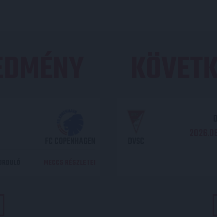
REDMÉNY
KÖVETK
O
2026.08
FC COPENHAGEN
DVSC
DORDULÓ
MECCS RÉSZLETEI