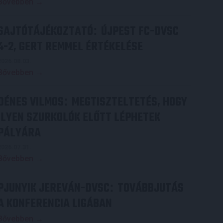
Bővebben →
SAJTÓTÁJÉKOZTATÓ
ÚJPEST FC-DVSC
:
4-2, GERT REMMEL ÉRTÉKELÉSE
2026.08.03.
Bővebben →
DÉNES VILMOS
MEGTISZTELTETÉS, HOGY
:
ILYEN SZURKOLÓK ELŐTT LÉPHETEK
PÁLYÁRA
2026.07.31.
Bővebben →
PJUNYIK JEREVÁN-DVSC
TOVÁBBJUTÁS
:
A KONFERENCIA LIGÁBAN
Bővebben →