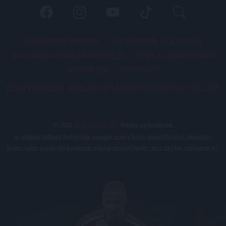
PÁLYARENDSZABÁLYOK
ADATKEZELÉSI TÁJÉKOZATÓ
JOGI ÉS FELHASZNÁLÁSI FELTÉTELEK
LEVÉL A SZERKESZTŐNEK
IMPRESSZUM
KAPCSOLAT
BELSŐ VISSZAÉLÉS-BEJELENTÉSI TÁJÉKOZTATÓ DVSC FUTBALL ZRT.
© 2026
DVSC Futball Zrt.
Minden jog fenntartva.
Az oldalon található írott és képi anyagok csak a forrás megjelölésével, internetes
felhasználás esetén élő hivatkozás elhelyezésével (forrás: dvsc.hu) használhatóak fel.