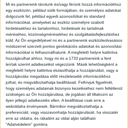
közben próbálunk fejlődni. Ami aggodalomra adhat okot, az
Mi és partnereink tárolunk és/vagy férünk hozzá információkhoz
a sok sérülés, amivel most a játékosok bajlódnak. Viszont
egy eszközön, például sütik formájában, és személyes adatokat
ezért van a keretünk, improvizálni fogunk és
dolgozunk fel, például egyedi azonosítókat és standard
kompromisszumokat kötni, hogy jó megoldásokkal tudjunk
információkat, amelyeket az eszköz személyre szabott
előállni vasárnap. Hiszem, hogy a játékosok is hisznek a
hirdetésekhez és tartalomhoz, hirdetések és tartalmak
bennmaradásban, de ez egy olyan kérdés, amire nem lehet
méréséhez, közönségmérésekhez és szolgáltatásfejlesztéshez
teljes bizonyossággal válaszolni. A futballban minden egyes
küld.
Az Ön engedélyével mi és a partnereink eszközleolvasásos
győzelemmel, minden megszerzett három ponttal változnak
módszerrel szerzett pontos geolokációs adatokat és azonosítási
információkat is felhasználhatunk. A megfelelő helyre kattintva
a dolgok. A Fehérvár elleni találkozón, de az azt megelőző
hozzájárulhat ahhoz, hogy mi és a 1733 partnereink a fent
mérkőzéseken is pozitív statisztikáink voltak. Ugyanakkor a
leírtak szerint adatkezelést végezzünk. Másik lehetőségként a
szezon végéhez közeledve minden az eredményről, a
megfelelő helyre kattintva elutasíthatja a hozzájárulást, vagy a
hatékonyságról és a kulcsmomentumokról szól. Az ilyen
hozzájárulás megadása előtt részletesebb információkhoz
kulcsfontosságú pillanatok miatt veszítünk el meccseket, s
juthat, és megváltoztathatja beállításait.
Felhívjuk figyelmét,
nem pedig a játékunk miatt. Reméljük, hogy vasárnap a mi
hogy személyes adatainak bizonyos kezeléséhez nem feltétlenül
javunkra fordulnak majd ezek a momentumok. Nem kell,
szükséges az Ön hozzájárulása, de jogában áll tiltakozni az
hogy látványos meccs legyen, nem kell újra 5-4-es meccset
ilyen jellegű adatkezelés ellen. A beállításai csak erre a
játszanunk. A lényeg, hogy itthon tartsuk a három pontot,
weboldalra érvényesek. Bármikor megváltoztathatja a
ezért mindent megteszünk. Tökéletes játékra van szükség a
preferenciáit, vagy visszavonhatja hozzájárulását, ha visszatér
győzelemhez. Magyarország legnagyobb klubja ellen
erre az oldalra, és rákattint az oldal alján található
szállunk harcba, ezért mindent jól kell csinálnunk. A futball
"Adatvédelem" gombra.