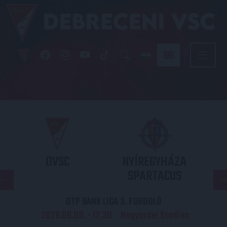
DVSC
NYÍREGYHÁZA
SPARTACUS
OTP BANK LIGA 3. FORDULÓ
2026.08.09. - 17
30
Nagyerdei Stadion
: