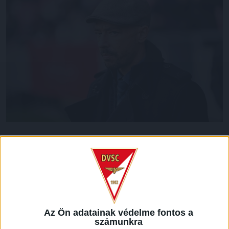
A DVSC vasárnap 18 órától a bajnoki címvédő FTC-t
fogadja, a találkozó iránt óriási az érdeklődés, az
elővételben elkelt jegyek alapján több mint 10 ezer
néző várható
(minden szurkolói információ ITT
). A
rangadó kapcsán Nestor El Maestro vezetőedző
nyilatkozott.
Az Ön adatainak védelme fontos a
számunkra
–
Mindennap dolgozunk, együtt nyerünk, együtt veszítünk, s