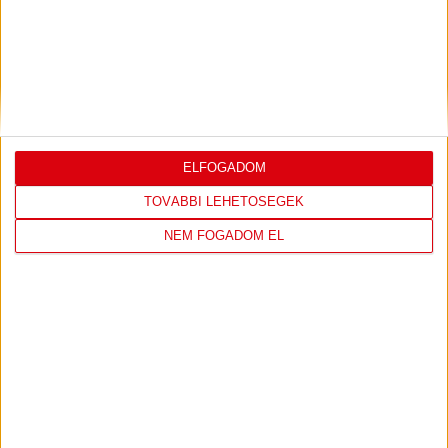
ILYEN SZURKOLÓK ELŐTT LÉPHETEK PÁLYÁRA
2026.07.31.
Bővebben →
PJUNYIK JEREVÁN-DVSC
TOVÁBBJUTÁS A
:
KONFERENCIA LIGÁBAN
ELFOGADOM
Bővebben →
TOVÁBBI LEHETŐSÉGEK
NEM FOGADOM EL
LEGUTÓBBI EREDMÉNY