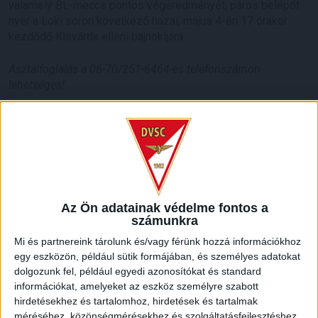
valamely BL-meccs pontos végeredményét, páros belépőt
nyer a Loki soron következő hazai, május 4-én 17 órakor
kezdődő Kisvárda elleni bajnokijára.
Asztalfoglalás a 06-70/251-6464-es telefonszámon
lehetséges!
HB
LEGUTÓBBI HÍREK
GYŐZELEM A RANGADÓN
DVSC-
:
Az Ön adatainak védelme fontos a
számunkra
NYÍREGYHÁZA 1-0
Mi és partnereink tárolunk és/vagy férünk hozzá információkhoz
2026.08.09.
egy eszközön, például sütik formájában, és személyes adatokat
Hamisítatlan rangadóhangulatban lépett pályára a DVSC az
dolgozunk fel, például egyedi azonosítókat és standard
OTP Bank Liga 3. fordulójában, hiszen vasárnap délután az
információkat, amelyeket az eszköz személyre szabott
ősi rivális Nyíregyházát fogadta. A kezdőcsapatban helyet
hirdetésekhez és tartalomhoz, hirdetések és tartalmak
kapott az ifjú, saját nevelésű Sain Balázs is, a
méréséhez, közönségmérésekhez és szolgáltatásfejlesztéshez