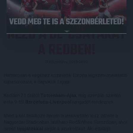
NÉZD A BL-CSATÁKAT
A REDBEN!
Közzétéve: 2019.04.30.
Hamarosan a végéhez közeledik Európa legszínvonalasabb
kupasorozata, a Bajnokok Ligája.
Kedden 21 órától
Tottenham-Ajax
, míg szerdán szintén
este 9-től
Barcelona-Liverpool
rangadót rendeznek.
Mind a két találkozó három óriáskivetítőn lesz látható a
Nagyerdei Stadionban található Red&White Sörözőben, ahol
ismét
tippjátékkal
várjuk a szurkolókat. Aki eltalálja