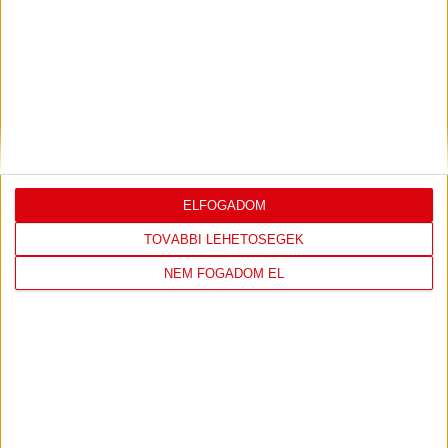
DVSC
NYÍREGYHÁZA
SPARTACUS
ELFOGADOM
1
-
0
TOVÁBBI LEHETŐSÉGEK
NEM FOGADOM EL
2026-08-09
OTP BANK LIGA 3.
MECCS
17:30
FORDULÓ
RÉSZLETEI
TOVÁBBI EREDMÉNYEK