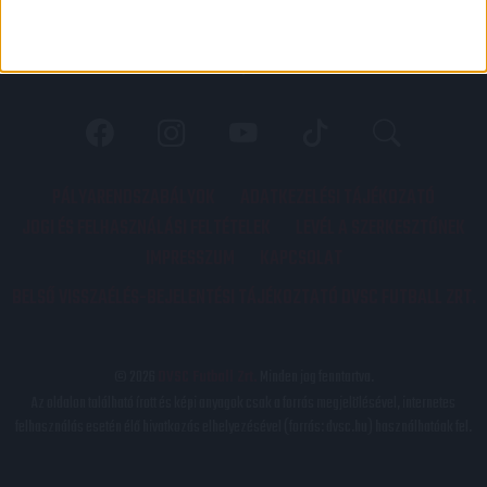
PÁLYARENDSZABÁLYOK
ADATKEZELÉSI TÁJÉKOZATÓ
JOGI ÉS FELHASZNÁLÁSI FELTÉTELEK
LEVÉL A SZERKESZTŐNEK
IMPRESSZUM
KAPCSOLAT
BELSŐ VISSZAÉLÉS-BEJELENTÉSI TÁJÉKOZTATÓ DVSC FUTBALL ZRT.
© 2026
DVSC Futball Zrt.
Minden jog fenntartva.
Az oldalon található írott és képi anyagok csak a forrás megjelölésével, internetes
felhasználás esetén élő hivatkozás elhelyezésével (forrás: dvsc.hu) használhatóak fel.