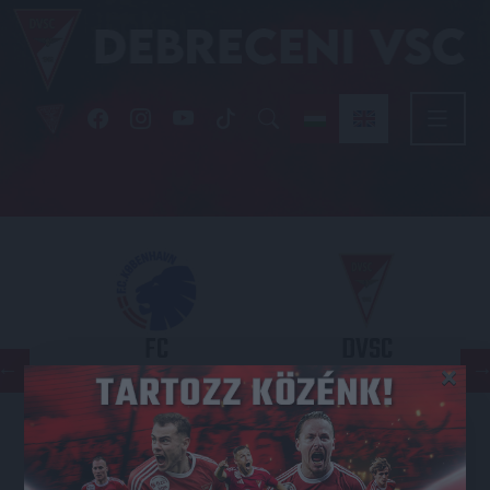
FC
DVSC
×
COPENHAGEN
KONFERENCIA LIGA 3. SELEJTEZŐFORDULÓ
2026.08.12. - 18
00
Parken Stadium
: