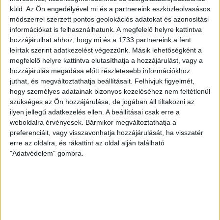
támadószekcióban Szendrei Ákost Dzsudzsák Balázs,
küld.
Az Ön engedélyével mi és a partnereink eszközleolvasásos
illetve a két szélről Dénes Vilmos és Cibla Flórián
módszerrel szerzett pontos geolokációs adatokat és azonosítási
támogatta. A mérkőzés jó iramban kezdődött, mindkét gárda
információkat is felhasználhatunk. A megfelelő helyre kattintva
jelentkezett […]
hozzájárulhat ahhoz, hogy mi és a 1733 partnereink a fent
leírtak szerint adatkezelést végezzünk. Másik lehetőségként a
Bővebben →
megfelelő helyre kattintva elutasíthatja a hozzájárulást, vagy a
hozzájárulás megadása előtt részletesebb információkhoz
KIKAPOTT A KIS LOKI
juthat, és megváltoztathatja beállításait.
Felhívjuk figyelmét,
hogy személyes adatainak bizonyos kezeléséhez nem feltétlenül
2026.08.08.
szükséges az Ön hozzájárulása, de jogában áll tiltakozni az
A DVSC II. szombaton Pallagon a Füzesabony gárdáját
ilyen jellegű adatkezelés ellen. A beállításai csak erre a
fogadta az NB III. Észak-keleti csoport 3. fordulójában, s
weboldalra érvényesek. Bármikor megváltoztathatja a
ezúttal nem tudott pontot szerezni. NB III. Észak-keleti
preferenciáit, vagy visszavonhatja hozzájárulását, ha visszatér
csoport, 3. forduló. DVSC II.-Füzesabony 1-2 (1-1). Pallag,
erre az oldalra, és rákattint az oldal alján található
200 néző, vezette: Oswald D. DVSC II.: Tuska – Myrtaj (Kiss
"Adatvédelem" gombra.
M., 46.), Farkas T., Macsó (Lovas, 75.), Vincze T., Hermann
(Gyenti, […]
Bővebben →
70 ÉVES LETT KEREKES GYÖRGY, A VALAHA