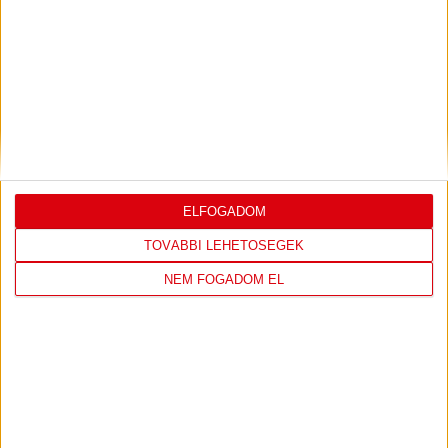
DVSC
FC
COPENHAGEN
ELFOGADOM
19
:
00
TOVÁBBI LEHETŐSÉGEK
NEM FOGADOM EL
2026-08-
KONFERENCIA LIGA 3.
MECCS
06 19:00
SELEJTEZŐFDORDULÓ
RÉSZLETEI
TOVÁBBI EREDMÉNYEK