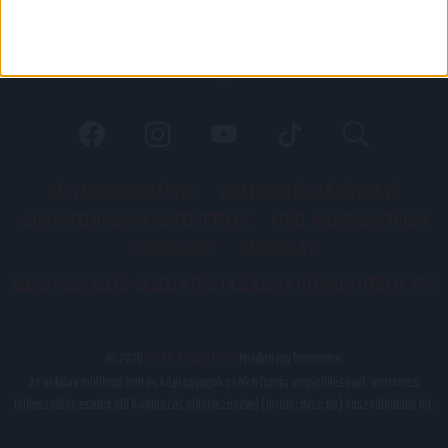
PÁLYARENDSZABÁLYOK
ADATKEZELÉSI TÁJÉKOZATÓ
JOGI ÉS FELHASZNÁLÁSI FELTÉTELEK
LEVÉL A SZERKESZTŐNEK
IMPRESSZUM
KAPCSOLAT
BELSŐ VISSZAÉLÉS-BEJELENTÉSI TÁJÉKOZTATÓ DVSC FUTBALL ZRT.
© 2026
DVSC Futball Zrt.
Minden jog fenntartva.
Az oldalon található írott és képi anyagok csak a forrás megjelölésével, internetes
felhasználás esetén élő hivatkozás elhelyezésével (forrás: dvsc.hu) használhatóak fel.