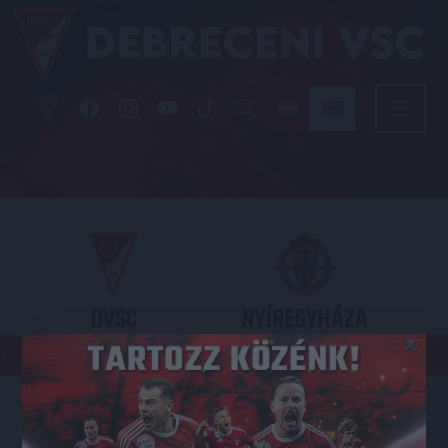
DVSC
NYÍREGYHÁZA
×
SPARTACUS
OTP BANK LIGA 3. FORDULÓ
2026.08.09. - 17
30
Nagyerdei Stadion
: