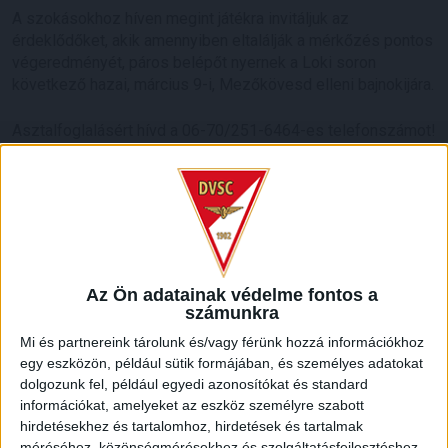
A szokásokhoz híven megint játékra invitáljuk az
érdeklődőket, akik amennyiben eltalálják a mérkőzés pontos
végeredményét, páros belépőt nyernek a Loki soron
következő hazai, március 9-i, Mezőkövesd elleni bajnokijára.
Asztalfoglalásért hívd a 06-70/251-6464-es telefonszámot!
HB
LEGUTÓBBI HÍREK
VAJDA BOTOND
VASÁRNAP 100
:
Az Ön adatainak védelme fontos a
számunkra
SZÁZALÉKNÁL IS TÖBBET KELL BELEADNUNK
Mi és partnereink tárolunk és/vagy férünk hozzá információkhoz
2026.08.07.
egy eszközön, például sütik formájában, és személyes adatokat
A DVSC-FC Copenhagen Konferencia Liga mérkőzés
dolgozunk fel, például egyedi azonosítókat és standard
örömteli eseménye volt, hogy sérüléséből felépülve
információkat, amelyeket az eszköz személyre szabott
visszatért a pályára 22 éves szélsőnk, Vajda Botond.
hirdetésekhez és tartalomhoz, hirdetések és tartalmak
méréséhez, közönségmérésekhez és szolgáltatásfejlesztéshez