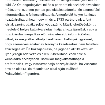
Játékosunkat a visszatérésről és a vasárnapi, Nyíregyháza
küld.
Az Ön engedélyével mi és a partnereink eszközleolvasásos
elleni rangadóról is kérdeztük. – Nagyon örülök, hogy újra
módszerrel szerzett pontos geolokációs adatokat és azonosítási
pályára léphettem tétmeccsen, hiszen majdnem négy
információkat is felhasználhatunk. A megfelelő helyre kattintva
hónapot kellett kihagynom. Az is pozitívum, hogy egy ilyen
hozzájárulhat ahhoz, hogy mi és a 1733 partnereink a fent
erős ellenfél ellen játszhattam […]
leírtak szerint adatkezelést végezzünk. Másik lehetőségként a
Bővebben →
megfelelő helyre kattintva elutasíthatja a hozzájárulást, vagy a
hozzájárulás megadása előtt részletesebb információkhoz
SZURKOLÓI INFORMÁCIÓK A DVSC-
juthat, és megváltoztathatja beállításait.
Felhívjuk figyelmét,
hogy személyes adatainak bizonyos kezeléséhez nem feltétlenül
NYÍREGYHÁZA RANGADÓRA
szükséges az Ön hozzájárulása, de jogában áll tiltakozni az
ilyen jellegű adatkezelés ellen. A beállításai csak erre a
A DVSC az OTP Bank Liga 3. fordulójában az ősi rivális
weboldalra érvényesek. Bármikor megváltoztathatja a
Nyíregyházát fogadja augusztus 9-én, vasárnap 17.30-kor a
preferenciáit, vagy visszavonhatja hozzájárulását, ha visszatér
Nagyerdei Stadionban. Nagy az érdeklődés, a találkozóra
erre az oldalra, és rákattint az oldal alján található
megvásárolhatók a jegyek online, a
"Adatvédelem" gombra.
www.nagyerdeistadion.hu oldalon, illetve személyesen a
stadion pénztáraiban (nyitva hétköznap 10 és 18,
szombaton 10 és 15 óra között, vasárnap 10 órától). A DVSC
Store vasárnap 12 […]
Bővebben →