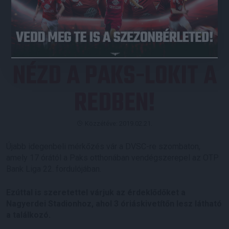
JEGYVÁSÁRLÁS
NÉZD A PAKS-LOKIT A
REDBEN!
Közzétéve: 2019.02.21.
Újabb idegenbeli mérkőzés vár a DVSC-re szombaton,
amely 17 órától a Paks otthonában vendégszerepel az OTP
Bank Liga 22. fordulójában.
Ezúttal is szeretettel várjuk az érdeklődőket a
Nagyerdei Stadionhoz, ahol 3 óriáskivetítőn lesz látható
a találkozó.