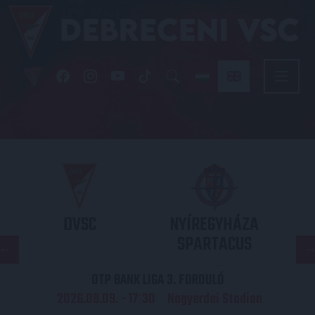
DVSC
NYÍREGYHÁZA
SPARTACUS
OTP BANK LIGA 3. FORDULÓ
2026.08.09. - 17
30
Nagyerdei Stadion
: