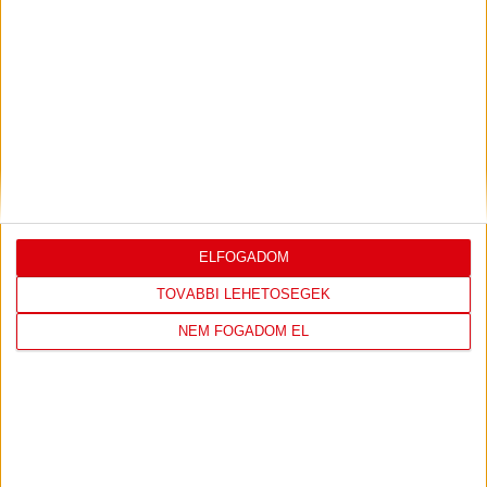
GERT REMMEL ÉRTÉKELÉSE
2026.08.03.
Bővebben →
DÉNES VILMOS
MEGTISZTELTETÉS, HOGY
:
ILYEN SZURKOLÓK ELŐTT LÉPHETEK PÁLYÁRA
2026.07.31.
Bővebben →
ELFOGADOM
PJUNYIK JEREVÁN-DVSC
TOVÁBBJUTÁS A
:
TOVÁBBI LEHETŐSÉGEK
KONFERENCIA LIGÁBAN
NEM FOGADOM EL
Bővebben →