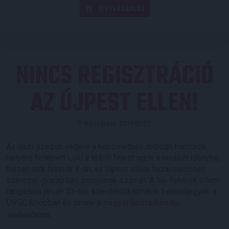
JEGYVÁSÁRLÁS
NINCS REGISZTRÁCIÓ
AZ ÚJPEST ELLEN!
Közzétéve: 2019.01.21.
Az őszi szezon végére a képzeletbeli dobogó harmadik
helyére fellépett Loki a télből fejest ugrik a tavaszi idénybe,
hiszen már február 2-án, az Újpest elleni hazai meccsen
szeretné gyarapítani pontjainak számát. A lila-fehérek elleni
rangadóra január 23-tól, szerdától kaphatók belépőjegyek a
DVSC Shopban és online a
nagyerdeistadion.hu
weboldalon.