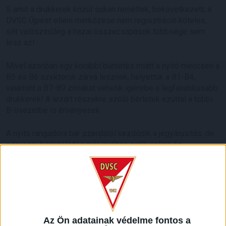
S amit a drukkerek közül sokan reméltek, bekövetkezett; a
DVSC Újpest elleni mérkőzése nem regisztráció köteles,
sőt valószínűleg a hazai összecsapások többsége sem
lesz az!
Mivel azonban egy korábbi büntetés miatt a nyitó meccsen a
B5 és B6 szektorok zárva lesznek, helyettük a B1-B4,
valamint a B7-B9 zónákat vehetik igénybe a legfanatikusabb
drukkerek! A lezárt részekre szóló bérletek ezúttal a többi
B-övezetbe is érvényesek.
A nyitó rangadóra bár szerdától kezdődik a jegyárusítás, de
a tavaszi bérleteladás már javában zajlik online és
személyesen is a Nagyerdei Stadionban.
Egyéni állandó belépők már 4 400, míg családiak 4 300
forinttól kaphatók! A tíz éven aluli gyermekek ingyen
tekinthetik meg a mérkőzéseket!
Az Ön adatainak védelme fontos a
Miért érdemesebb bérletet venni a napijegyhez