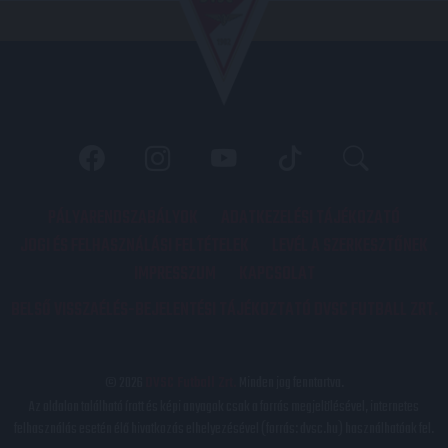
PÁLYARENDSZABÁLYOK
ADATKEZELÉSI TÁJÉKOZATÓ
JOGI ÉS FELHASZNÁLÁSI FELTÉTELEK
LEVÉL A SZERKESZTŐNEK
IMPRESSZUM
KAPCSOLAT
BELSŐ VISSZAÉLÉS-BEJELENTÉSI TÁJÉKOZTATÓ DVSC FUTBALL ZRT.
© 2026
DVSC Futball Zrt.
Minden jog fenntartva.
Az oldalon található írott és képi anyagok csak a forrás megjelölésével, internetes
felhasználás esetén élő hivatkozás elhelyezésével (forrás: dvsc.hu) használhatóak fel.