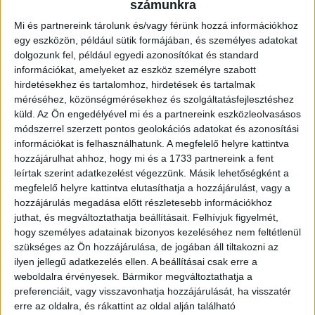
számunkra
képest?
Mi és partnereink tárolunk és/vagy férünk hozzá információkhoz
egy eszközön, például sütik formájában, és személyes adatokat
A drukkerek a tavaly tavaszi hét mérkőzéshez képest az év
dolgozunk fel, például egyedi azonosítókat és standard
első felében nyolcat láthatnak ugyanolyan áron, plusz az
információkat, amelyeket az eszköz személyre szabott
Ajka elleni Magyar Kupa-mérkőzést! S ha a Loki továbbjutna
hirdetésekhez és tartalomhoz, hirdetések és tartalmak
a kupában, azzal nőne a hazai meccsek száma a Nagyerdei
méréséhez, közönségmérésekhez és szolgáltatásfejlesztéshez
Stadionban.
küld.
Az Ön engedélyével mi és a partnereink eszközleolvasásos
módszerrel szerzett pontos geolokációs adatokat és azonosítási
Az új bérleteseknek az Újpest, az FTC, és a DVTK
információkat is felhasználhatunk. A megfelelő helyre kattintva
elleni
három kiemelt mérkőzés megtekintéséért nem kell
hozzájárulhat ahhoz, hogy mi és a 1733 partnereink a fent
felemelt árat fizetniük, mint egyébként.
leírtak szerint adatkezelést végezzünk. Másik lehetőségként a
megfelelő helyre kattintva elutasíthatja a hozzájárulást, vagy a
A bérlet tulajdonosa évekig biztosíthatja magának a
hozzájárulás megadása előtt részletesebb információkhoz
legkedvezőbb helyet, mert minden nyáron élhet elővételi
juthat, és megváltoztathatja beállításait.
Felhívjuk figyelmét,
hogy személyes adatainak bizonyos kezeléséhez nem feltétlenül
jogával.
szükséges az Ön hozzájárulása, de jogában áll tiltakozni az
ilyen jellegű adatkezelés ellen. A beállításai csak erre a
Aki bérletet vesz
, időt, pénzt és fáradtságot takarít meg
,
weboldalra érvényesek. Bármikor megváltoztathatja a
hiszen nem kell nyolcszor sorban állni a jegypénztáraknál!
preferenciáit, vagy visszavonhatja hozzájárulását, ha visszatér
erre az oldalra, és rákattint az oldal alján található
Egyéb, nem mellékes szempontok: